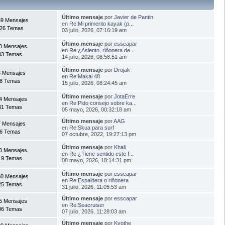
Último mensaje
por
Javier de Pantin
9 Mensajes
en
Re:Mi primerito kayak (p...
26 Temas
03 julio, 2026, 07:16:19 am
Último mensaje
por
esscapar
0 Mensajes
en
Re:¿Asiento, riñonera de...
83 Temas
14 julio, 2026, 08:58:51 am
Último mensaje
por
Drojak
 Mensajes
en
Re:Makai 48
8 Temas
15 julio, 2026, 08:24:45 am
Último mensaje
por
JotaErre
4 Mensajes
en
Re:Pido consejo sobre ka...
31 Temas
05 mayo, 2026, 00:32:18 am
Último mensaje
por
AAG
 Mensajes
en
Re:Skua para surf
6 Temas
07 octubre, 2022, 19:27:13 pm
Último mensaje
por
Khali
0 Mensajes
en
Re:¿Tiene sentido este f...
19 Temas
08 mayo, 2026, 18:14:31 pm
Último mensaje
por
esscapar
0 Mensajes
en
Re:Espaldera o riñonera
25 Temas
31 julio, 2026, 11:05:53 am
Último mensaje
por
esscapar
5 Mensajes
en
Re:Seacruiser
06 Temas
07 julio, 2026, 11:28:03 am
Último mensaje
por
Kvothe