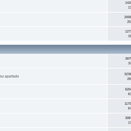
142
1
2056
25
127
3
397
3
3236
 su apartado
26
620
6
117
6
308
1