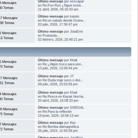
Último mensaje
por
esscapar
8 Mensajes
en
Re:Fun Run ¿Sigue existi...
30 Temas
21 abril, 2026, 09:16:43 am
Último mensaje
por
katoto
7 Mensajes
en
Re:un saludo desde Grana...
38 Temas
20 julio, 2026, 17:36:47 pm
Último mensaje
por
JotaErre
2 Mensajes
en
Probando...
10 Temas
02 febrero, 2026, 20:48:21 pm
Último mensaje
por
Khali
5 Mensajes
en
Re:¿Algún truco para pon...
70 Temas
13 julio, 2026, 13:09:44 pm
Último mensaje
por
JT
7 Mensajes
en
Re:Duda traje seco o dos...
51 Temas
09 julio, 2026, 23:53:59 pm
Último mensaje
por
Khali
4 Mensajes
en
Re:Pesca en Kayak hincha...
30 Temas
20 abril, 2026, 16:08:33 pm
Último mensaje
por
GREGAL
00 Mensajes
en
Re:Para la reflexión
75 Temas
19 junio, 2026, 10:58:13 am
Último mensaje
por
Key
7 Mensajes
en
Re:Bomba diamagnética
72 Temas
26 julio, 2024, 12:55:58 pm
Último mensaje
por
JotaErre