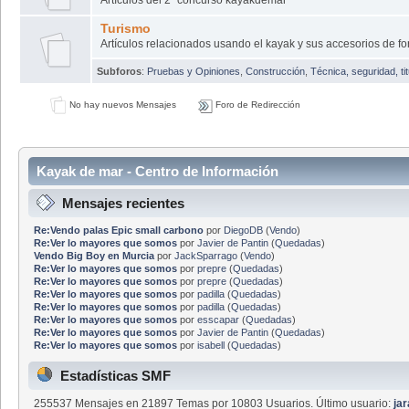
Turismo
Artículos relacionados usando el kayak y sus accesorios de fo
Subforos
:
Pruebas y Opiniones
,
Construcción
,
Técnica, seguridad, ti
No hay nuevos Mensajes
Foro de Redirección
Kayak de mar - Centro de Información
Mensajes recientes
Re:Vendo palas Epic small carbono
por
DiegoDB
(
Vendo
)
Re:Ver lo mayores que somos
por
Javier de Pantin
(
Quedadas
)
Vendo Big Boy en Murcia
por
JackSparrago
(
Vendo
)
Re:Ver lo mayores que somos
por
prepre
(
Quedadas
)
Re:Ver lo mayores que somos
por
prepre
(
Quedadas
)
Re:Ver lo mayores que somos
por
padilla
(
Quedadas
)
Re:Ver lo mayores que somos
por
padilla
(
Quedadas
)
Re:Ver lo mayores que somos
por
esscapar
(
Quedadas
)
Re:Ver lo mayores que somos
por
Javier de Pantin
(
Quedadas
)
Re:Ver lo mayores que somos
por
isabell
(
Quedadas
)
Estadísticas SMF
255537 Mensajes en 21897 Temas por 10803 Usuarios. Último usuario:
ja