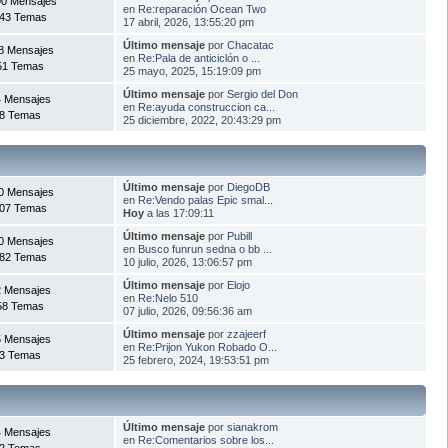
0 Mensajes
en
Re:reparación Ocean Two
43 Temas
17 abril, 2026, 13:55:20 pm
Último mensaje
por
Chacatac
8 Mensajes
en
Re:Pala de anticiclón o ...
51 Temas
25 mayo, 2025, 15:19:09 pm
Último mensaje
por
Sergio del Don
 Mensajes
en
Re:ayuda construccion ca...
8 Temas
25 diciembre, 2022, 20:43:29 pm
Último mensaje
por
DiegoDB
0 Mensajes
en
Re:Vendo palas Epic smal...
07 Temas
Hoy
a las 17:09:11
Último mensaje
por
Pubill
0 Mensajes
en
Busco funrun sedna o bb ...
82 Temas
10 julio, 2026, 13:06:57 pm
Último mensaje
por
Elojo
 Mensajes
en
Re:Nelo 510
58 Temas
07 julio, 2026, 09:56:36 am
Último mensaje
por
zzajeerf
 Mensajes
en
Re:Prijon Yukon Robado O...
3 Temas
25 febrero, 2024, 19:53:51 pm
Último mensaje
por
sianakrom
 Mensajes
en
Re:Comentarios sobre los...
2 Temas