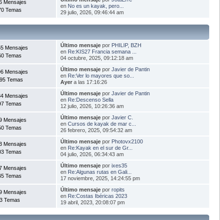
6 Mensajes
en
No es un kayak, pero...
70 Temas
29 julio, 2026, 09:46:44 am
Último mensaje
por
PHILIP, BZH
5 Mensajes
en
Re:KIS27 Francia semana ...
60 Temas
04 octubre, 2025, 09:12:18 am
Último mensaje
por
Javier de Pantin
6 Mensajes
en
Re:Ver lo mayores que so...
95 Temas
Ayer
a las 17:16:26
Último mensaje
por
Javier de Pantin
34 Mensajes
en
Re:Descenso Sella
97 Temas
12 julio, 2026, 10:26:36 am
Último mensaje
por
Javier C.
9 Mensajes
en
Cursos de kayak de mar c...
50 Temas
26 febrero, 2025, 09:54:32 am
Último mensaje
por
Photovx2100
3 Mensajes
en
Re:Kayak en el sur de Gr...
03 Temas
04 julio, 2026, 06:34:43 am
Último mensaje
por
ixes35
7 Mensajes
en
Re:Algunas rutas en Gali...
45 Temas
17 noviembre, 2025, 14:24:55 pm
Último mensaje
por
ropits
9 Mensajes
en
Re:Costas Ibéricas 2023
3 Temas
19 abril, 2023, 20:08:07 pm