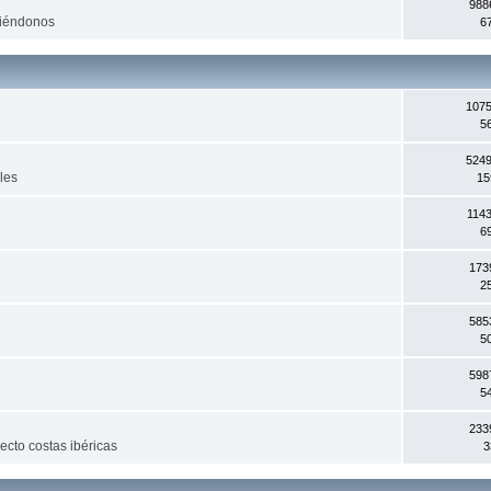
988
ciéndonos
6
1075
5
5249
les
15
114
6
173
2
585
5
598
5
233
yecto costas ibéricas
3