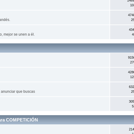
1489
10
474
landés.
2
434
, mejor se unen a él.
4
915
27
428
12
632
a anunciar que buscas
2
305
5
 para COMPETICIÓN
214
1