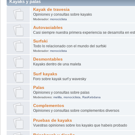
Kayaks y palas
Kayak de travesia
Opiniones y consultas sobre kayaks
Moderador:
monociclista
Autovaciables
Casi siempre nuestra primera experiencia se desarrolla en e
Surfski
Todo lo relacionado con el mundo del surfski
Moderador:
monociclista
Desmontables
Kayaks dentro de una maleta
Surf kayaks
Foro sobre kayak surf y wavesky
Palas
Opiniones y consultas sobre palas
Moderadores:
melilla
,
monociclista
,
RasKebdana
Complementos
Opiniones y consultas sobre complementos diversos
Pruebas de kayaks
Vuestras opiniones sobre los kayaks que habeis probado