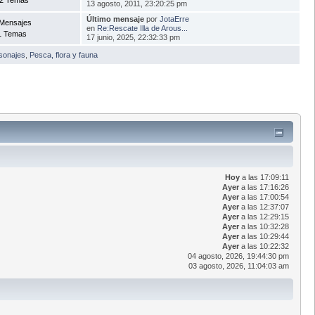
13 agosto, 2011, 23:20:25 pm
Último mensaje
por
JotaErre
 Mensajes
en
Re:Rescate Illa de Arous...
1 Temas
17 junio, 2025, 22:32:33 pm
rsonajes
,
Pesca, flora y fauna
Hoy
a las 17:09:11
Ayer
a las 17:16:26
Ayer
a las 17:00:54
Ayer
a las 12:37:07
Ayer
a las 12:29:15
Ayer
a las 10:32:28
Ayer
a las 10:29:44
Ayer
a las 10:22:32
04 agosto, 2026, 19:44:30 pm
03 agosto, 2026, 11:04:03 am