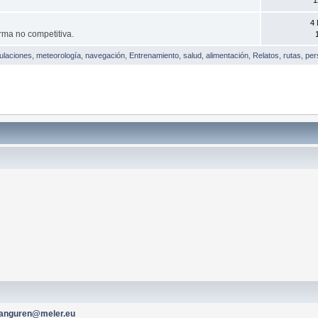
4
rma no competitiva.
tulaciones, meteorología, navegación
,
Entrenamiento, salud, alimentación
,
Relatos, rutas, pe
ranguren@meler.eu