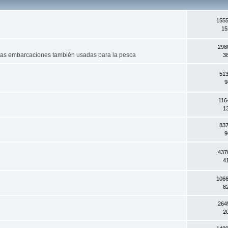
1555
15
298
stas embarcaciones también usadas para la pesca
3
513
9
116
1
837
9
437
4
1066
8
264
2