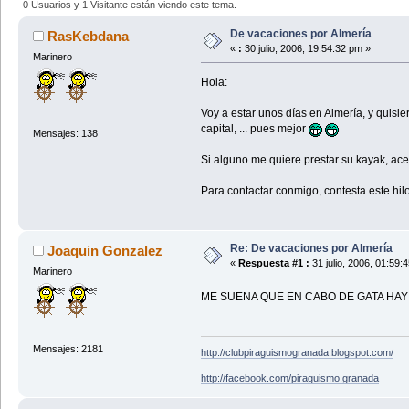
0 Usuarios y 1 Visitante están viendo este tema.
De vacaciones por Almería
RasKebdana
«
:
30 julio, 2006, 19:54:32 pm »
Marinero
Hola:
Voy a estar unos días en Almería, y quisie
capital, ... pues mejor
Mensajes: 138
Si alguno me quiere prestar su kayak, ac
Para contactar conmigo, contesta este hil
Re: De vacaciones por Almería
Joaquin Gonzalez
«
Respuesta #1 :
31 julio, 2006, 01:59:
Marinero
ME SUENA QUE EN CABO DE GATA HAY
Mensajes: 2181
http://clubpiraguismogranada.blogspot.com/
http://facebook.com/piraguismo.granada