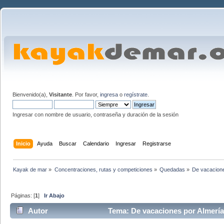
Bienvenido(a),
Visitante
. Por favor,
ingresa
o
regístrate
.
Ingresar con nombre de usuario, contraseña y duración de la sesión
Inicio
Ayuda
Buscar
Calendario
Ingresar
Registrarse
Kayak de mar
»
Concentraciones, rutas y competiciones
»
Quedadas
»
De vacacione
Páginas: [
1
]
Ir Abajo
Autor
Tema: De vacaciones por Almería