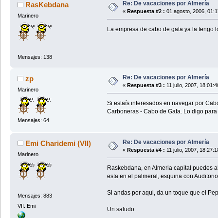
Re: De vacaciones por Almería
RasKebdana
«
Respuesta #2 :
01 agosto, 2006, 01:
Marinero
La empresa de cabo de gata ya la tengo l
Mensajes: 138
Re: De vacaciones por Almería
zp
«
Respuesta #3 :
11 julio, 2007, 18:01:
Marinero
Si estaís interesados en navegar por Cab
Carboneras - Cabo de Gata. Lo digo para qu
Mensajes: 64
Re: De vacaciones por Almería
Emi Charidemi (VII)
«
Respuesta #4 :
11 julio, 2007, 18:27:
Marinero
Raskebdana, en Almeria capital puedes alq
esta en el palmeral, esquina con Auditori
Si andas por aqui, da un toque que el Pep
Mensajes: 883
VII. Emi
Un saludo.