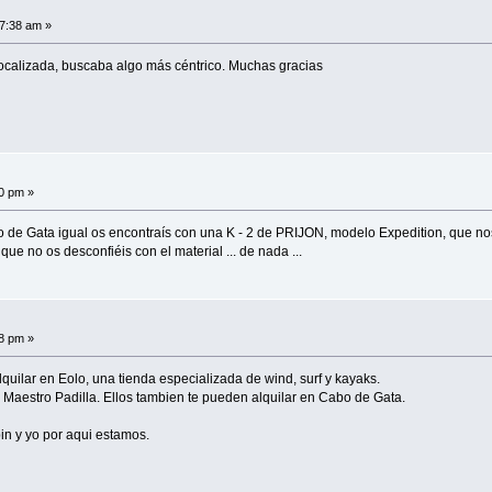
17:38 am »
ocalizada, buscaba algo más céntrico. Muchas gracias
40 pm »
o de Gata igual os encontraís con una K - 2 de PRIJON, modelo Expedition, que n
e no os desconfiéis con el material ... de nada ...
18 pm »
uilar en Eolo, una tienda especializada de wind, surf y kayaks.
o Maestro Padilla. Ellos tambien te pueden alquilar en Cabo de Gata.
in y yo por aqui estamos.