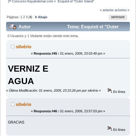
2º Concurso Kayakdemar.com
»
Exquisit el "Outer Island"
« anterior
próximo »
Páginas:
1
2
3
[
4
]
Ir Abajo
IMPRIMIR
Autor
Tema: Exquisit el "Outer
Island" (Leído 137050 veces)
0 Usuarios y 1 Visitante están viendo este tema.
silvério
«
Respuesta #45 :
01 enero, 2009, 23:03:48 pm »
VERNIZ E
AGUA
«
Última Modificación: 01 enero, 2009, 23:15:26 pm por silvério
»
En línea
silvério
«
Respuesta #46 :
01 enero, 2009, 23:57:03 pm »
GRACIAS
En línea