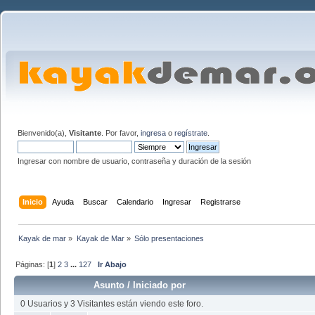
Bienvenido(a),
Visitante
. Por favor,
ingresa
o
regístrate
.
Ingresar con nombre de usuario, contraseña y duración de la sesión
Inicio
Ayuda
Buscar
Calendario
Ingresar
Registrarse
Kayak de mar
»
Kayak de Mar
»
Sólo presentaciones
Páginas: [
1
]
2
3
...
127
Ir Abajo
Asunto
/
Iniciado por
0 Usuarios y 3 Visitantes están viendo este foro.