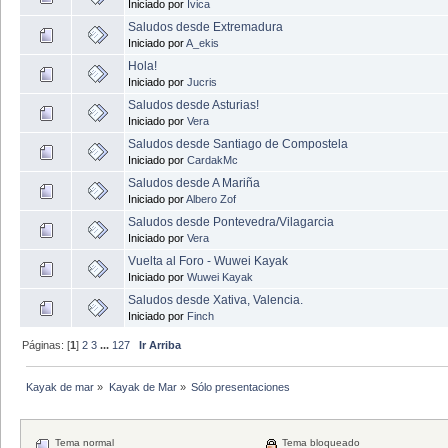
Iniciado por
Ivica
Saludos desde Extremadura
Iniciado por
A_ekis
Hola!
Iniciado por
Jucris
Saludos desde Asturias!
Iniciado por
Vera
Saludos desde Santiago de Compostela
Iniciado por
CardakMc
Saludos desde A Mariña
Iniciado por
Albero Zof
Saludos desde Pontevedra/Vilagarcia
Iniciado por
Vera
Vuelta al Foro - Wuwei Kayak
Iniciado por
Wuwei Kayak
Saludos desde Xativa, Valencia.
Iniciado por
Finch
Páginas: [
1
]
2
3
...
127
Ir Arriba
Kayak de mar
»
Kayak de Mar
»
Sólo presentaciones
Tema normal
Tema bloqueado