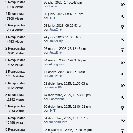
5 Respuestas
20 julio, 2026, 17:36:47 pm
por
katoto
1069 Vistas
4 Respuestas
30 junio, 2026, 08:45:27 am
por
INIT
7209 Vistas
5 Respuestas
25 junio, 2026, 09:22:53 am
por
JotaErre
2004 Vistas
1 Respuestas
24 junio, 2026, 21:09:16 pm
por
Javier dlp
4453 Vistas
2 Respuestas
26 marzo, 2026, 23:12:46 pm
por
JotaErre
13611 Vistas
6 Respuestas
24 marzo, 2026, 19:09:39 pm
por
Almogàver
9272 Vistas
1 Respuestas
14 enero, 2026, 08:52:18 am
por
JotaErre
14315 Vistas
0 Respuestas
31 diciembre, 2025, 11:56:03 am
por
mateo85
8442 Vistas
3 Respuestas
14 diciembre, 2025, 19:53:13 pm
por
Lcordobas
11252 Vistas
3 Respuestas
10 diciembre, 2025, 21:06:21 pm
por
INIT
13834 Vistas
2 Respuestas
04 diciembre, 2025, 11:15:37 am
por
tachenduero
17459 Vistas
5 Respuestas
08 noviembre, 2025, 18:26:07 pm