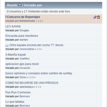
Asunto
/
Iniciado por
0 Usuarios y 17 Visitantes están viendo este foro.
I Concurso de Reportajes
Iniciado por
Administrador
«
1
2
»
LEY KAYAK
Iniciado por
Douglas
Encuesta para monitores
Iniciado por
damien
¿¿ Ocho kayaks encima del coche ?? :shock:
Iniciado por
monociclista
«
1
2
»
A Mariña Kayak
Iniciado por
JuaNitro
aplicacion gps para movil
Iniciado por
kovasski
busco opinines y consejos sobre cambio de surfsky
Iniciado por
Dona
«
1
2
3
»
COMO NO BAJARSE DE UNA PIRAGUA
Iniciado por
apiedeplaya
«
1
2
»
Fun Run Cormoran
Iniciado por
Benrraro
Lo que faltaba.
Iniciado por
Benrraro