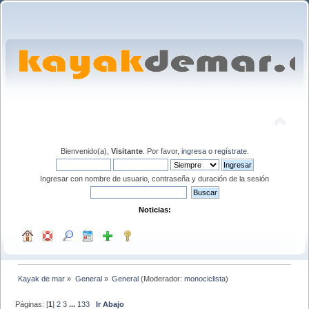
Bienvenido(a),
Visitante
. Por favor,
ingresa
o
regístrate
.
Ingresar con nombre de usuario, contraseña y duración de la sesión
Noticias:
Kayak de mar
»
General
»
General
(Moderador:
monociclista
)
Páginas: [
1
]
2
3
...
133
Ir Abajo