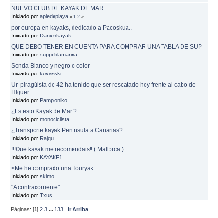
NUEVO CLUB DE KAYAK DE MAR
Iniciado por
apiedeplaya
«
1
2
»
por europa en kayaks, dedicado a Pacoskua..
Iniciado por
Danienkayak
QUE DEBO TENER EN CUENTA PARA COMPRAR UNA TABLA DE SUP
Iniciado por
suppoblamarina
Sonda Blanco y negro o color
Iniciado por
kovasski
Un piragüista de 42 ha tenido que ser rescatado hoy frente al cabo de
Higuer
Iniciado por
Pamploniko
¿Es esto Kayak de Mar ?
Iniciado por
monociclista
¿Transporte kayak Peninsula a Canarias?
Iniciado por
Rajqui
!!!Que kayak me recomendais!! ( Mallorca )
Iniciado por
KAYAKF1
<Me he comprado una Touryak
Iniciado por
skimo
"A contracorriente"
Iniciado por
Txus
Páginas: [
1
]
2
3
...
133
Ir Arriba