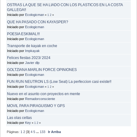
OSTRAS LA QUE SE HA LIADO CON LOS PLASTICOS EN LA COSTA
GALLEGA!!
Iniciado por
Ecologicman
«
1
2
»
QUE HA PASADO CON KAYASPER?
Iniciado por
Ecologicman
POESIA ESKIMAL!!!
Iniciado por
Ecologicman
Transporte de kayak en coche
Iniciado por
Impkayak
Felices fiestas 2023/ 2024
Iniciado por
Javier dlp
GOLTZIANA MARLIN FORCE OPINIONES
Iniciado por
Ecologicman
FUN RUN NEUTRON LS (Low Seat) La perfeccion casi existe!!
Iniciado por
Ecologicman
«
1
2
»
Nuevo en el asunto con proyectos en mente
Iniciado por
Remadorconsciente
MOVIL PARA PIRAGUISMO Y GPS
Iniciado por
Ecologicman
Las olas celtas
Iniciado por
Key
«
1
2
»
Páginas:
1
2
[
3
]
4
5
...
133
Ir Arriba