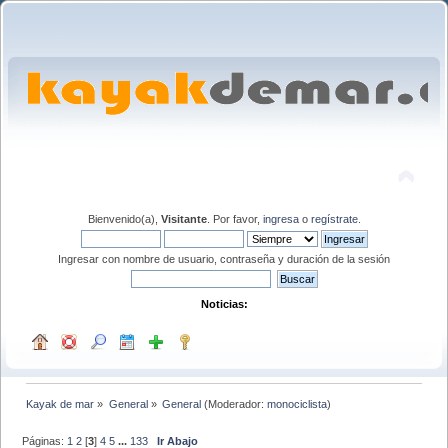
Bienvenido(a),
Visitante
. Por favor,
ingresa
o
regístrate
.
Ingresar con nombre de usuario, contraseña y duración de la sesión
Noticias:
Kayak de mar
»
General
»
General
(Moderador:
monociclista
)
Páginas:
1
2
[
3
]
4
5
...
133
Ir Abajo