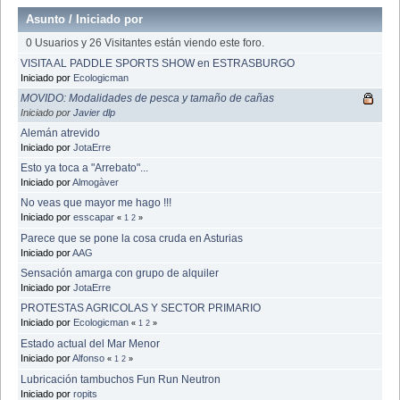
Asunto
/
Iniciado por
0 Usuarios y 26 Visitantes están viendo este foro.
VISITA AL PADDLE SPORTS SHOW en ESTRASBURGO
Iniciado por
Ecologicman
MOVIDO: Modalidades de pesca y tamaño de cañas
Iniciado por
Javier dlp
Alemán atrevido
Iniciado por
JotaErre
Esto ya toca a "Arrebato"...
Iniciado por
Almogàver
No veas que mayor me hago !!!
Iniciado por
esscapar
«
1
2
»
Parece que se pone la cosa cruda en Asturias
Iniciado por
AAG
Sensación amarga con grupo de alquiler
Iniciado por
JotaErre
PROTESTAS AGRICOLAS Y SECTOR PRIMARIO
Iniciado por
Ecologicman
«
1
2
»
Estado actual del Mar Menor
Iniciado por
Alfonso
«
1
2
»
Lubricación tambuchos Fun Run Neutron
Iniciado por
ropits