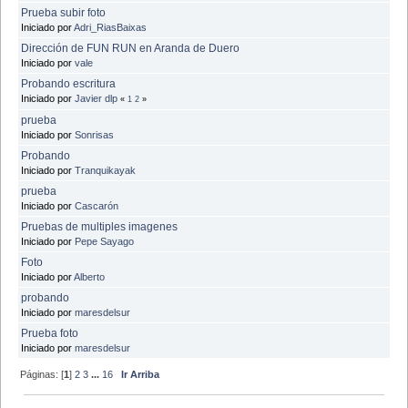
Prueba subir foto
Iniciado por
Adri_RiasBaixas
Dirección de FUN RUN en Aranda de Duero
Iniciado por
vale
Probando escritura
Iniciado por
Javier dlp
«
1
2
»
prueba
Iniciado por
Sonrisas
Probando
Iniciado por
Tranquikayak
prueba
Iniciado por
Cascarón
Pruebas de multiples imagenes
Iniciado por
Pepe Sayago
Foto
Iniciado por
Alberto
probando
Iniciado por
maresdelsur
Prueba foto
Iniciado por
maresdelsur
Páginas: [
1
]
2
3
...
16
Ir Arriba