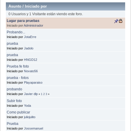
Asunto
/
Iniciado por
0 Usuarios y 1 Visitante están viendo este foro.
Lugar para pruebas
Iniciado por
Administrador
Probando...
Iniciado por
JotaErre
prueba
Iniciado por
Jadolo
prueba
Iniciado por
HNGD12
Prueba fe foto
Iniciado por
Novato56
prueba - fotos
Iniciado por
Playaparaiso
probando
Iniciado por
Javier dlp
«
1
2
3
»
Subir foto
Iniciado por
Yoda
Como publicar
Iniciado por
juliojulito
Prueba
Iniciado por
Jossemanuel