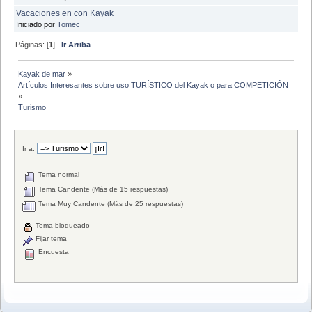
Vacaciones en con Kayak
Iniciado por
Tomec
Páginas: [
1
]
Ir Arriba
Kayak de mar
»
Artículos Interesantes sobre uso TURÍSTICO del Kayak o para COMPETICIÓN
»
Turismo
Ir a:
Tema normal
Tema Candente (Más de 15 respuestas)
Tema Muy Candente (Más de 25 respuestas)
Tema bloqueado
Fijar tema
Encuesta