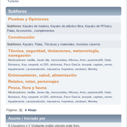
Turismo
Subforos
Pruebas y Opiniones
Subforos
:
Kayaks de madera
,
Kayaks de plástico fibra
,
Kayaks de Pl?stico
,
Palas
,
Accesorios , complementos
Construcción
Subforos
:
Kayaks
,
Palas
,
Técnicas y materiales
,
Inventos caseros
Técnica, seguridad, titulaciones, meteorología,
navegación
Moderadores:
melilla
,
Javier dlp
,
monociclista
,
Alfonso
,
Anto
,
pastorius68
,
Gabi
,
Borrasca
,
Key
,
osopetit
,
el 200
,
sinforosa
,
Paco García
,
touryak
,
capitan_nemo
,
kayakerante
,
canarioabordo
,
macarena
,
hopeless
,
zenitram
,
Wenley
Entrenamiento, salud, alimentación
Relatos, rutas, personajes
Pesca, flora y fauna
Moderadores:
melilla
,
Javier dlp
,
monociclista
,
Alfonso
,
Anto
,
pastorius68
,
Gabi
,
Borrasca
,
Key
,
osopetit
,
el 200
,
sinforosa
,
Paco García
,
touryak
,
capitan_nemo
,
kayakerante
,
canarioabordo
,
macarena
,
hopeless
,
zenitram
,
Wenley
Páginas: [
1
]
Ir Abajo
Asunto
/
Iniciado por
0 Usuarios y 1 Visitante están viendo este foro.