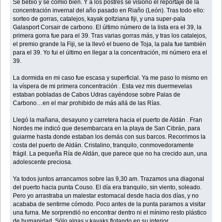
Se bebió y se comió bien. Y a los postres se visionó el reportaje de la
concentración invernal del año pasado en Riaño (León). Tras todo ello:
sorteo de gorras, catalejos, kayak goltziana fiji, y una super-pala
Galasport Corsair de carbono. El último número de la lista era el 39, la
primera gorra fue para el 39. Tras varias gorras más, y tras los catalejos,
el premio grande la Fiji, se la llevó el bueno de Toja, la pala fue también
para el 39. Yo fui el último en llegar a la concentración, mi número era el
39.
La dormida en mi caso fue escasa y superficial. Ya me paso lo mismo en
la víspera de mi primera concentración . Esta vez mis duermevelas
estaban pobladas de Cabos Udras cayéndose sobre Palas de
Carbono…en el mar prohibido de más allá de las Rías.
Llegó la mañana, desayuno y carretera hacia el puerto de Aldán . Fran
Nordes me indicó que desembarcara en la playa de San Cibrán, para
guiarme hasta donde estaban los demás con sus barcos. Recorrimos la
costa del puerto de Aldán. Cristalino, tranquilo, conmovedoramente
frágil. La pequeña Ría de Aldán, que parece que no ha crecido aun, una
adolescente preciosa.
Ya todos juntos arrancamos sobre las 9,30 am. Trazamos una diagonal
del puerto hacia punta Couso. El día era tranquilo, sin viento, soleado.
Pero yo arrastraba un malestar estomacal desde hacia dos días, y no
acababa de sentirme cómodo. Poco antes de la punta paramos a visitar
una furna. Me sorprendió no encontrar dentro ni el mínimo resto plástico
de humanidad. Sólo algas y kayaks flotando en su interior.