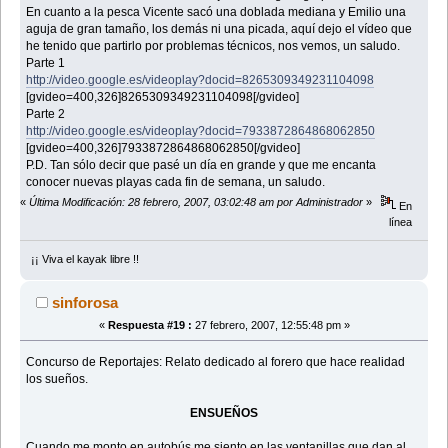
En cuanto a la pesca Vicente sacó una doblada mediana y Emilio una
aguja de gran tamaño, los demás ni una picada, aquí dejo el vídeo que
he tenido que partirlo por problemas técnicos, nos vemos, un saludo.
Parte 1
http://video.google.es/videoplay?docid=8265309349231104098
[gvideo=400,326]8265309349231104098[/gvideo]
Parte 2
http://video.google.es/videoplay?docid=7933872864868062850
[gvideo=400,326]7933872864868062850[/gvideo]
P.D. Tan sólo decir que pasé un día en grande y que me encanta
conocer nuevas playas cada fin de semana, un saludo.
«
Última Modificación: 28 febrero, 2007, 03:02:48 am por Administrador
»
En
línea
¡¡ Viva el kayak libre !!
sinforosa
«
Respuesta #19 :
27 febrero, 2007, 12:55:48 pm »
Concurso de Reportajes: Relato dedicado al forero que hace realidad
los sueños.
ENSUEÑOS
Cuando me monto en autobús me siento en las ventanillas que dan al