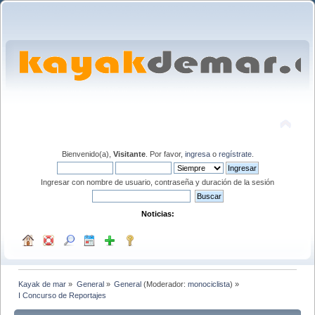
Bienvenido(a),
Visitante
. Por favor,
ingresa
o
regístrate
.
Ingresar con nombre de usuario, contraseña y duración de la sesión
Noticias:
Kayak de mar
»
General
»
General
(Moderador:
monociclista
) »
I Concurso de Reportajes