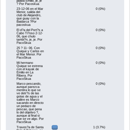
jalaba Emilio, je, je
? Por Pacoskua
0 (0%)
23-12-06 en el Mar
Menor, salida del
club de Alejandro,
que guay con la
Baidarca ?Por
pacoskua
0 (0%)
El d?a del Port?s a
Cabo Ti?oso 2-12-
06, que chulo
tambi?n, je, je. Por
PacoSkua
0 (0%)
25 ? 11- 06. Con
Quique y Carlos en
el Mar Menor. Por
PacoSkua
0 (0%)
Mi hermano
Quique se estrena
con el kayak de
Emilio en La
Ribera. Por
PacoSkua
0 (0%)
Marco pescando,
aunque parezca
mentira lo que se
ve detr?s de las
gotas de agua y el
salitre es Marco
sacando en directo
un pedazo de
pescao, que pena
lo del objetivo ?,
aunque al final si
que se ve algo. Por
PacoSkua
1 (3.7%)
Traves?a de Santa