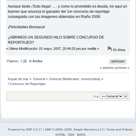
Aunque tarde ¡Todo llega! ...... y como lo prometido es deuda, he aquí un
banner que anuncia el ganador del 1er concurso de reportaje
conseguido con las imagenes obtenidas en Riaño 2006.
¡Felicidades Borrasca!
¿ABRIMOS UN SEGUNDO HILO SOBRE CONCURSO DE
REPORTAJES?
«
Última Modificación: 01 mayo, 2007, 20:44:25 pm por melilla
»
En línea
Páginas:
1
[
2
]
Ir Arriba
IMPRIMIR
« anterior
próximo »
Kayak de mar
»
General
»
General
(Moderador:
monociclista
) »
I Concurso de Reportajes
Ir a:
Powered by SMF 2.0.17
|
SMF © 2006–2009, Simple Machines LLC
|
Terms and Policies
XHTML
RSS
WAP2