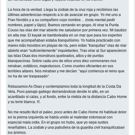
La hora de la verdad. Llega la zodiak de la cruz roja y recibimos las
últimas advertencias respecto a lo de avanzar en grupo. Yo me uno a
Fran Nordés y a su compañero cuyo nombre… (nota mental pedir
nombres, papel y lápiz). Íbamos cerrando en grupo. Al virar la Punta
Couso las olas del mar abierto me saludaron por primera vez. Mi bautizo
en alta mar. El kayak se bamboleaba en un mar que para los expertos
que me acompañaban estaba tranquilísimo. Yo había practicado con
mares más movidos en playas de ría, pero estas “tranquilas” olas de mar
abierto eran “suficientemente” inquietantes. Tras virar al Sur aparecieron
las Islas Osas dos monstruos quebrados, altos y de puntas
blanquecinas. Sobre cada uno de ellos unos diez cormoranes nos
miraban, estáticos, majestuosos. Como crueles oficiantes en sus
terribles altares. Nos miraban y me decían: “aquí comienza el reino que
no ha de ser traspasado”.
Rebasamos As Osas y contemplamos toda la longitud de la Costa Da
Vela. Puro paisaje gallego derramándose desde lo alto, en un
acantilado si calas, y al fondo, entre la niebla de la distancia Cabo Home
y su torre blanca. !!!.
No me resulto fácil el paleo, poco antes de Cabo Home mi habitual dolor
en la pierna izquierda se había unido al malestar estomacal con
especial mala ostia. En el grupo no hubo, que yo sepa sustos
reseñables. La zodiak y una patrullera de la guardia civil tranquilizaban
los ánimos.