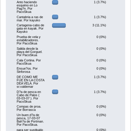
1 (3.7%)
Anto haciendo
esquimo en Lo
Pag?n. Por
PacoSkua
1 (3.7%)
Cantabria a ras de
mar. Por kayuko
3 (11.1%)
Cartagena-cabo de
gata en kayak. Por
Kayuko
0 (0%)
Prueba de vela y
estabilizadores.
Por PacoSkua
0 (0%)
Salida desde la
playa del Gorguel.
Por PacoSkua
0 (0%)
Cala Cortina. Por
PacoSkua
0 (0%)
Ensue?os. Por
Sinforosa
1 (3.7%)
DE COMO ME
FUE EN LA COSTA
DEA VELA. Por
sr.valdemar
1 (3.7%)
D?a de pesca en
Cabo de Palos (
03-03-07 ). Por
PacoSkua
0 (0%)
Compas de proa.
Por Borrasca
0 (0%)
Un buen d?a de
pesca, 17-03-07
Bah?a de Portman.
Por PacoSkua.
0 (0%)
para ser sustituido