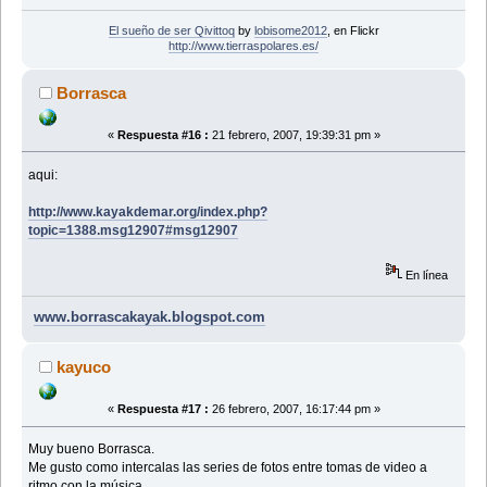
El sueño de ser Qivittoq
by
lobisome2012
, en Flickr
http://www.tierraspolares.es/
Borrasca
«
Respuesta #16 :
21 febrero, 2007, 19:39:31 pm »
aqui:
http://www.kayakdemar.org/index.php?
topic=1388.msg12907#msg12907
En línea
www.borrascakayak.blogspot.com
kayuco
«
Respuesta #17 :
26 febrero, 2007, 16:17:44 pm »
Muy bueno Borrasca.
Me gusto como intercalas las series de fotos entre tomas de video a
ritmo con la música.