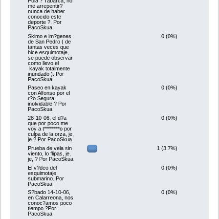
Pola ? Tabarca, no
me arrepentir?
nunca de haber
conocido este
deporte ?. Por
PacoSkua
0 (0%)
Skimo e im?genes
de San Pedro ( de
tantas veces que
hice esquimotaje,
se puede observar
como llevo el
kayak totalmente
inundado ). Por
PacoSkua
0 (0%)
Paseo en kayak
con Alfonso por el
r?o Segura,
inolvidable ? Por
PacoSkua
0 (0%)
28-10-06, el d?a
que por poco me
voy a t********o por
culpa de la orza, je,
je ? Por PacoSkua
1 (3.7%)
Prueba de vela sin
viento, lo flipas, je,
je, ? Por PacoSkua
0 (0%)
El v?deo del
esquimotaje
submarino. Por
PacoSkua
0 (0%)
S?bado 14-10-06,
en Calarreona, nos
conoc?amos poco
tiempo ?Por
PacoSkua