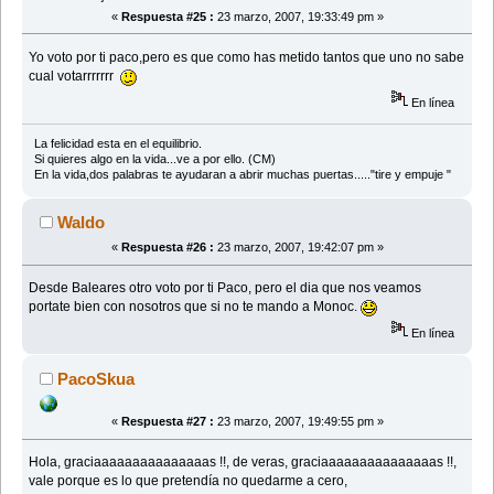
«
Respuesta #25 :
23 marzo, 2007, 19:33:49 pm »
Yo voto por ti paco,pero es que como has metido tantos que uno no sabe
cual votarrrrrrr
En línea
La felicidad esta en el equilibrio.
Si quieres algo en la vida...ve a por ello. (CM)
En la vida,dos palabras te ayudaran a abrir muchas puertas....."tire y empuje "
Waldo
«
Respuesta #26 :
23 marzo, 2007, 19:42:07 pm »
Desde Baleares otro voto por ti Paco, pero el dia que nos veamos
portate bien con nosotros que si no te mando a Monoc.
En línea
PacoSkua
«
Respuesta #27 :
23 marzo, 2007, 19:49:55 pm »
Hola, graciaaaaaaaaaaaaaaas !!, de veras, graciaaaaaaaaaaaaaaas !!,
vale porque es lo que pretendía no quedarme a cero,