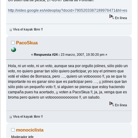
Un buen día de pesca, 17-03-07 Bahía de Portman.
http://video.google.es/videoplay?docid=7905203387189976471&hl=es
En línea
¡¡ Viva el kayak libre !!
PacoSkua
«
Respuesta #24 :
23 marzo, 2007, 19:30:20 pm »
Hola, ni un voto, ni un voto, aunque sea por orgullo jolines, sólo pido un
voto, no quiero ganar tan sólo quiero participar, yo soy el primero que
voté el vídeo de Borrasca, pero …, quiero un votoooooo !!, ya se que lo
importante no es ganar sino que es participar pero …, ¡¡ jolines que tan
sólo pido un pequeño voto !!, si alguien se piensa que estoy haciendo
campaña pues ha acertado, ¡¡ voten a PacoSkua !!, ja, ja, venga que es
broma pero quiero un votooooooooooooo !!, un saludo.
En línea
¡¡ Viva el kayak libre !!
monociclista
Moderador jefe