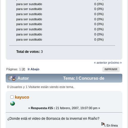
0 (0%)
para ser sustituido
0 (0%)
para ser sustituido
0 (0%)
para ser sustituido
0 (0%)
para ser sustituido
0 (0%)
para ser sustituido
0 (0%)
para ser sustituido
0 (0%)
para ser sustituido
0 (0%)
para ser sustituido
Total de votos:
3
« anterior
próximo »
Páginas:
1
[
2
]
Ir Abajo
IMPRIMIR
Autor
Tema: I Concurso de
Reportajes (Leído 152871 veces)
0 Usuarios y 1 Visitante están viendo este tema.
kayuco
«
Respuesta #15 :
21 febrero, 2007, 19:07:00 pm »
¿Donde está el video de Borrasca de la invernal en Riaño?
En línea