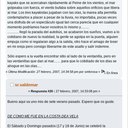
kayaks que se acercaban rápidamente al Peine de los vientos, el mar
golpeaba con fuerza, el viento bufaba sobre aquellos orificios que libera
al mar. Los tres kayakistas jugaban con las olas, la marea alta permitía
contemplarlos a placer a pesar de la lluvia, no importaba, pocas veces
una disfruta de un espectáculo igual tan cerca parecía que en cualquier
momento podríamos hacer nosotros lo mismo y..........
............. llegó la parada del autobús, se acabaron los sueños, vuelvo a lo
cotidiano de nuevo la realidad, la gente se agolpa en la puerta, alguien
empuja como si regalaran algo a la salida, otro hace el amago de toser
en mi oreja pero consigo liberarme de este asalto y salir indemne.
Sólo espero a la vuelta encontrar sitio al lado de la ventanilla, pero en
las ventanillas que dan al mar........ para que lo cotidiado de los dias se
ahogue en las olas.....
«
Última Modificación: 27 febrero, 2007, 14:34:58 pm por sinforosa
»
En línea
sr.valdemar
«
Respuesta #20 :
27 febrero, 2007, 14:33:08 pm »
Bueno aqui va uno mio de sete verano pasado. Espero que os guste.
DE COMO ME FUE EN LA COSTA DEA VELA
El Sábado y Domingo pasados (17 y 18 de Junio) se celebró la