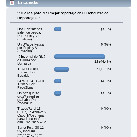
Encuesta
?Cual es para ti el mejor reportaje del I Concurso de
Reportajes ?
1 (3.7%)
Dos Fen?menos
salen de pesca.
Por Pepin y VII
(Emiliano)
0 (0%)
Un D?a de Pesca
por Pepin y VII
(Emiliano)
I? Invernal de Ria?
o (2006) por
12 (44.4%)
Borrasca
3 (11.1%)
Travesia Deba -
Zumaia. Por
Besaide
1 (3.7%)
La Azoh?a - Cabo
Ti?oso. Por
PacoSkua
1 (3.7%)
Un pez que se
cruz? mientras
grababa. Por
Pacoskua
0 (0%)
Traves?a el 13-
01-07, La Azoh?a ?
Cabo Ti?oso, una
pasada de ma?
ana. Por PacoSkua
0 (0%)
Santa Pola, 30-12-
06, menudo
vientazo y como