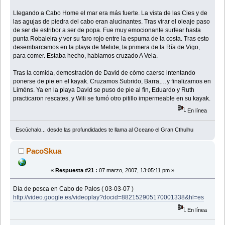
Llegando a Cabo Home el mar era más fuerte. La vista de las Cies y de
las agujas de piedra del cabo eran alucinantes. Tras virar el oleaje paso
de ser de estribor a ser de popa. Fue muy emocionante surfear hasta
punta Robaleira y ver su faro rojo entre la espuma de la costa. Tras esto
desembarcamos en la playa de Melide, la primera de la Ría de Vigo,
para comer. Estaba hecho, habíamos cruzado A Vela.
Tras la comida, demostración de David de cómo caerse intentando
ponerse de pie en el kayak. Cruzamos Subrido, Barra,…y finalizamos en
Liméns. Ya en la playa David se puso de pie al fin, Eduardo y Ruth
practicaron rescates, y Wili se fumó otro pitillo impermeable en su kayak.
En línea
Escúchalo... desde las profundidades te llama al Oceano el Gran Cthulhu
PacoSkua
«
Respuesta #21 :
07 marzo, 2007, 13:05:11 pm »
Día de pesca en Cabo de Palos ( 03-03-07 )
http://video.google.es/videoplay?docid=882152905170001338&hl=es
En línea