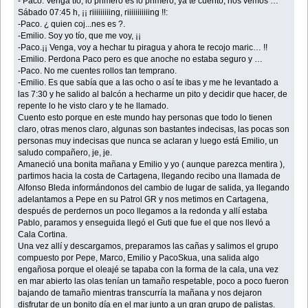
- Paco. Venga tío, lo primero es lo primero, ya te cuento, nos vemos …
Sábado 07:45 h, ¡¡ riiiiiiiiing, riiiiiiiiiiing !!:
-Paco. ¿ quien coj...nes es ?.
-Emilio. Soy yo tío, que me voy, ¡¡
-Paco.¡¡ Venga, voy a hechar tu piragua y ahora te recojo maric… !!
-Emilio. Perdona Paco pero es que anoche no estaba seguro y …
-Paco. No me cuentes rollos tan temprano.
-Emilio. Es que sabía que a las ocho o así te ibas y me he levantado a
las 7:30 y he salido al balcón a hecharme un pito y decidir que hacer, de
repente lo he visto claro y te he llamado.
Cuento esto porque en este mundo hay personas que todo lo tienen
claro, otras menos claro, algunas son bastantes indecisas, las pocas son
personas muy indecisas que nunca se aclaran y luego está Emilio, un
saludo compañero, je, je.
Amaneció una bonita mañana y Emilio y yo ( aunque parezca mentira ),
partimos hacia la costa de Cartagena, llegando recibo una llamada de
Alfonso Bleda informándonos del cambio de lugar de salida, ya llegando
adelantamos a Pepe en su Patrol GR y nos metimos en Cartagena,
después de perdernos un poco llegamos a la redonda y allí estaba
Pablo, paramos y enseguida llegó el Guti que fue el que nos llevó a
Cala Cortina.
Una vez allí y descargamos, preparamos las cañas y salimos el grupo
compuesto por Pepe, Marco, Emilio y PacoSkua, una salida algo
engañosa porque el oleajé se tapaba con la forma de la cala, una vez
en mar abierto las olas tenían un tamaño respetable, poco a poco fueron
bajando de tamaño mientras transcurría la mañana y nos dejaron
disfrutar de un bonito día en el mar junto a un gran grupo de palistas.