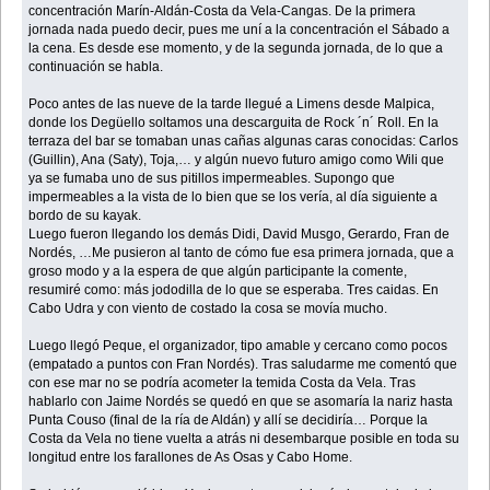
concentración Marín-Aldán-Costa da Vela-Cangas. De la primera
jornada nada puedo decir, pues me uní a la concentración el Sábado a
la cena. Es desde ese momento, y de la segunda jornada, de lo que a
continuación se habla.
Poco antes de las nueve de la tarde llegué a Limens desde Malpica,
donde los Degüello soltamos una descarguita de Rock ´n´ Roll. En la
terraza del bar se tomaban unas cañas algunas caras conocidas: Carlos
(Guillin), Ana (Saty), Toja,… y algún nuevo futuro amigo como Wili que
ya se fumaba uno de sus pitillos impermeables. Supongo que
impermeables a la vista de lo bien que se los vería, al día siguiente a
bordo de su kayak.
Luego fueron llegando los demás Didi, David Musgo, Gerardo, Fran de
Nordés, …Me pusieron al tanto de cómo fue esa primera jornada, que a
groso modo y a la espera de que algún participante la comente,
resumiré como: más jododilla de lo que se esperaba. Tres caidas. En
Cabo Udra y con viento de costado la cosa se movía mucho.
Luego llegó Peque, el organizador, tipo amable y cercano como pocos
(empatado a puntos con Fran Nordés). Tras saludarme me comentó que
con ese mar no se podría acometer la temida Costa da Vela. Tras
hablarlo con Jaime Nordés se quedó en que se asomaría la nariz hasta
Punta Couso (final de la ría de Aldán) y allí se decidiría… Porque la
Costa da Vela no tiene vuelta a atrás ni desembarque posible en toda su
longitud entre los farallones de As Osas y Cabo Home.