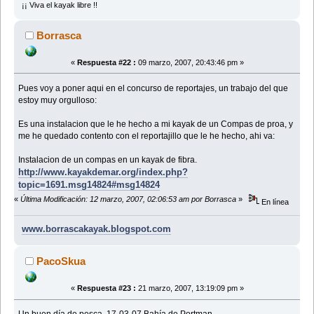
¡¡ Viva el kayak libre !!
Borrasca
«
Respuesta #22 :
09 marzo, 2007, 20:43:46 pm »
Pues voy a poner aqui en el concurso de reportajes, un trabajo del que
estoy muy orgulloso:
Es una instalacion que le he hecho a mi kayak de un Compas de proa, y
me he quedado contento con el reportajillo que le he hecho, ahi va:
Instalacion de un compas en un kayak de fibra.
http://www.kayakdemar.org/index.php?
topic=1691.msg14824#msg14824
«
Última Modificación: 12 marzo, 2007, 02:06:53 am por Borrasca
»
En línea
www.borrascakayak.blogspot.com
PacoSkua
«
Respuesta #23 :
21 marzo, 2007, 13:19:09 pm »