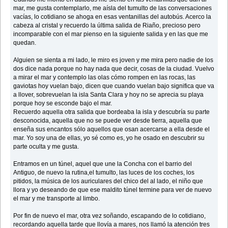
mar, me gusta contemplarlo, me aísla del tumulto de las conversaciones
vacías, lo cotidiano se ahoga en esas ventanillas del autobús. Acerco la
cabeza al cristal y recuerdo la última salida de Riaño, precioso pero
incomparable con el mar pienso en la siguiente salida y en las que me
quedan.
Alguien se sienta a mi lado, le miro es joven y me mira pero nadie de los
dos dice nada porque no hay nada que decir, cosas de la ciudad. Vuelvo
a mirar el mar y contemplo las olas cómo rompen en las rocas, las
gaviotas hoy vuelan bajo, dicen que cuando vuelan bajo significa que va
a llover, sobrevuelan la isla Santa Clara y hoy no se aprecia su playa
porque hoy se esconde bajo el mar.
Recuerdo aquella otra salida que bordeaba la isla y descubría su parte
desconocida, aquella que no se puede ver desde tierra, aquella que
enseña sus encantos sólo aquellos que osan acercarse a ella desde el
mar. Yo soy una de ellas, yo sé como es, yo he osado en descubrir su
parte oculta y me gusta.
Entramos en un túnel, aquel que une la Concha con el barrio del
Antiguo, de nuevo la rutina,el tumulto, las luces de los coches, los
pitidos, la música de los auriculares del chico del al lado, el niño que
llora y yo deseando de que ese maldito túnel termine para ver de nuevo
el mar y me transporte al limbo.
Por fin de nuevo el mar, otra vez soñando, escapando de lo cotidiano,
recordando aquella tarde que llovía a mares, nos llamó la atención tres