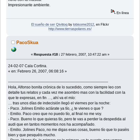
Impresionante ambiente.
En línea
El sueño de ser Qivittoq
by
lobisome2012
, en Flickr
http://www.tierraspolares.es/
PacoSkua
«
Respuesta #18 :
27 febrero, 2007, 10:47:22 am »
24-02-07 Cala Cortina.
« en: Febrero 26, 2007, 06:08:16 »
--------------------------------------------------------------------------------
Hola, Alfonso bonita crónica de lo sucedido, como siempre leo con
detalle tus relatos y cada vez me asombro mas con la facilidad con la
que te expresas, en fin …, ahí va el mío:
… tras unos días de indecisión llegó el viernes por la noche:
- Paco. Jolines Emilio aclárate ya tío, ¿ te vienes o que ?
- Emilio. Paco creo que no puedo tío, al final no me voy.
- Paco. Bueno lo que quieras tío, pero te vas a perder la despedida al
audi que en tantos momentos nos ha acompañado.
- Emilio. Jolines Paco, no me digas esas cosas, bueno tío que lo paséis
bien y que pesquéis mucho.