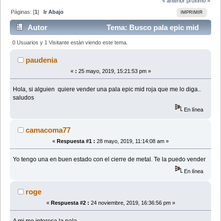
« anterior
próximo »
Páginas: [
1
]
Ir Abajo
IMPRIMIR
Autor
Tema: Busco pala epic mid
pértiga roja (Leído 23861 veces)
0 Usuarios y 1 Visitante están viendo este tema.
paudenia
«
:
25 mayo, 2019, 15:21:53 pm »
Hola, si alguien quiere vender una pala epic mid roja que me lo diga..
saludos
En línea
camacoma77
«
Respuesta #1 :
28 mayo, 2019, 11:14:08 am »
Yo tengo una en buen estado con el cierre de metal. Te la puedo vender
En línea
roge
«
Respuesta #2 :
24 noviembre, 2019, 16:36:56 pm »
A mi me interesa la pala