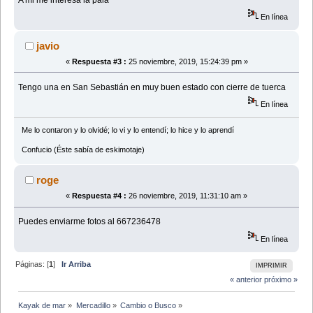
En línea
javio
«
Respuesta #3 :
25 noviembre, 2019, 15:24:39 pm »
Tengo una en San Sebastián en muy buen estado con cierre de tuerca
En línea
Me lo contaron y lo olvidé; lo vi y lo entendí; lo hice y lo aprendí
Confucio (Éste sabía de eskimotaje)
roge
«
Respuesta #4 :
26 noviembre, 2019, 11:31:10 am »
Puedes enviarme fotos al 667236478
En línea
Páginas: [
1
]
Ir Arriba
IMPRIMIR
« anterior
próximo »
Kayak de mar
»
Mercadillo
»
Cambio o Busco
»