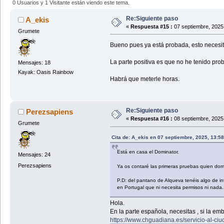
0 Usuarios y 1 Visitante están viendo este tema.
Re:Siguiente paso
A_ekis
«
Respuesta #15 :
07 septiembre, 2025
Grumete
Bueno pues ya está probada, esto necesita
La parte positiva es que no he tenido pro
Mensajes: 18
Kayak: Oasis Rainbow
Habrá que meterle horas.
Re:Siguiente paso
Perezsapiens
«
Respuesta #16 :
08 septiembre, 2025
Grumete
Cita de: A_ekis en 07 septiembre, 2025, 13:5
Está en casa el Dominator.
Mensajes: 24
Perezsapiens
Ya os contaré las primeras pruebas quien do
P.D: del pantano de Alqueva tenéis algo de 
en Portugal que ni necesita permisos ni nada.
Hola.
En la parte española, necesitas , si la e
https://www.chguadiana.es/servicio-al-ci