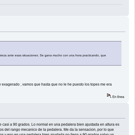
estreza ante esas situaciones. Se gana mucho con una hora practicando, que
uy exagerado , vamos que hasta que no le he puesto los topes me era
En línea
ne casi a 90 grados. Lo normal en una pedalera bien ajustada en altura es
os del rango mecanico de la pedalera. Me da la sensacion, por lo que
os y eso en una pedalera bien ajustada no llega a 90 grados salvo un