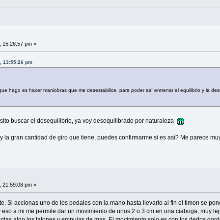
, 15:28:57 pm »
, 13:55:26 pm
que hago es hacer maniobras que me desestabilice, para poder así entrenar el equilibrio y la d
sito buscar el desequilibrio, ya voy desequilibrado por naturaleza
n y la gran cantidad de giro que tiene, puedes confirmarme si es así? Me parece m
, 21:59:08 pm »
e. Si accionas uno de los pedales con la mano hasta llevarlo al fin el timon se po
 eso a mi me permite dar un movimiento de unos 2 o 3 cm en una ciaboga, muy lej
ntas algo los talones y empujas de mas. El movimiento solo es con los dedos gord