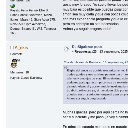
Mensajes: 357
gesto muy forzado. Yo suelo llevar los pe
muy baja es posible que puedas pisar con 
Kayak: Fenn Fennix Elite S,
timon sea muy corta y que con pocos cm de 
Fenn Fennix Swordfish, Mazu
con mas experiencia pregunta y que le ec
fittnes, Mazu 45, Sipre Aqua 575,
pero en principio no son necesarios.
Nelo 550, Sipre Avedifree,
Dagger Stratos S , W.S. Tempest
Animo y a seguir progresando!
165
Re:Siguiente paso
A_ekis
«
Respuesta #23 :
13 septiembre, 2025
Grumete
Cita de: Javier de Pantin en 13 septiembre, 2
El giro del timon es posible mecanicamente. S
Mensajes: 18
dedos gordos y eso a mi me permite dar un mo
Kayak: Oasis Rainbow
talones y empujas de mas. El movimiento solo 
pedalera para ganar un poco mas de movimiento
pisando el pedal y accionandolo involuntariame
Lo dicho mil veces ya, si hay algun club por 
pueden ser una solucion temporal pero en pri
Animo y a seguir progresando!
Muchas gracias, pero por aquí cerca no h
sensi suficiente y me paso (le voy a camb
En principio cuando me monto en parado so