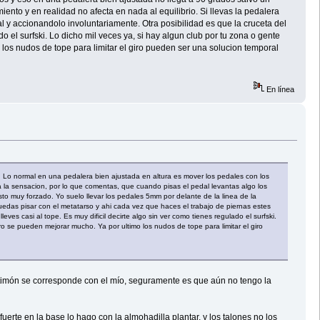
nto y en realidad no afecta en nada al equilibrio. Si llevas la pedalera
 y accionandolo involuntariamente. Otra posibilidad es que la cruceta del
o el surfski. Lo dicho mil veces ya, si hay algun club por tu zona o gente
os nudos de tope para limitar el giro pueden ser una solucion temporal
En línea
s. Lo normal en una pedalera bien ajustada en altura es mover los pedales con los
la sensacion, por lo que comentas, que cuando pisas el pedal levantas algo los
o muy forzado. Yo suelo llevar los pedales 5mm por delante de la linea de la
uedas pisar con el metatarso y ahi cada vez que haces el trabajo de piernas estes
es casi al tope. Es muy dificil decirte algo sin ver como tienes regulado el surfski.
o se pueden mejorar mucho. Ya por ultimo los nudos de tope para limitar el giro
 timón se corresponde con el mío, seguramente es que aún no tengo la
rte en la base lo hago con la almohadilla plantar, y los talones no los