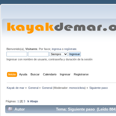
Bienvenido(a),
Visitante
. Por favor,
ingresa
o
regístrate
.
Ingresar con nombre de usuario, contraseña y duración de la sesión
Inicio
Ayuda
Buscar
Calendario
Ingresar
Registrarse
Kayak de mar
»
General
»
General
(Moderador:
monociclista
) »
Siguiente paso
Páginas:
1
[
2
]
3
Ir Abajo
Autor
Tema: Siguiente paso (Leído 884