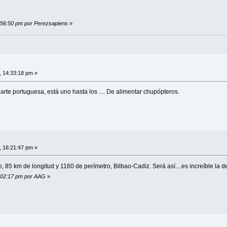
3:56:50 pm por Perezsapiens
»
, 14:33:18 pm »
parte portuguesa, está uno hasta los .... De alimentar chupópteros.
, 16:21:47 pm »
85 km de longitud y 1160 de perímetro, Bilbao-Cadiz. Será así....es increíble la de
1:02:17 pm por AAG
»