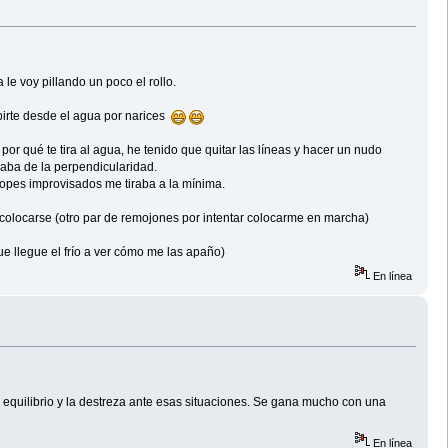
e voy pillando un poco el rollo.
ubirte desde el agua por narices
r qué te tira al agua, he tenido que quitar las líneas y hacer un nudo
saba de la perpendicularidad.
opes improvisados me tiraba a la mínima.
e colocarse (otro par de remojones por intentar colocarme en marcha)
 llegue el frío a ver cómo me las apaño)
En línea
 equilibrio y la destreza ante esas situaciones. Se gana mucho con una
En línea