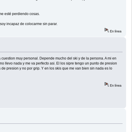
 me esté perdiendo cosas.
 soy incapaz de colocarme sin parar.
En línea
una cuestion muy personal. Depende mucho del ski y de la persona. A mi en
no llevo nada y me va perfecto asi. El los sipre tengo un punto de presion
de presion y no por grip. Y en los skis que me van bien sin nada es lo
En línea