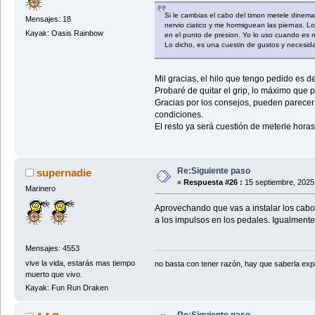
Si le cambias el cabo del timon metele dinema.
Mensajes: 18
nervio ciatico y me hormiguean las piernas. L
Kayak: Oasis Rainbow
en el punto de presion. Yo lo uso cuando es ne
Lo dicho, es una cuestin de gustos y necesid
Mil gracias, el hilo que tengo pedido es 
Probaré de quitar el grip, lo máximo que 
Gracias por los consejos, pueden parecer
condiciones.
El resto ya será cuestión de meterle horas
Re:Siguiente paso
supernadie
«
Respuesta #26 :
15 septiembre, 2025
Marinero
Aprovechando que vas a instalar los cabo
a los impulsos en los pedales. Igualment
Mensajes: 4553
vive la vida, estarás mas tiempo
no basta con tener razón, hay que saberla expon
muerto que vivo.
Kayak: Fun Run Draken