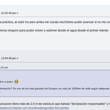
, 21:02:49 pm »
 práctica, al subir los pies arriba me cuesta muchísimo poder avanzar si no me c
blema ninguno para poder volver a subirme desde el agua desde el primer intento.
, 13:54:48 pm »
8:22 pm
mina a quien
información? Es uno de los más grandes de Europa con más de 1000km de orilla según wikipedia
..
mbarcacion tiene más de 2,5 m de eslora,lo que llaman "declaración responsable" y 
udadano/contacte-con-nosotros/preguntas-frecuentes