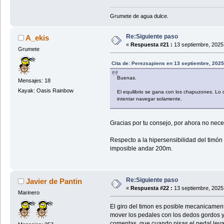
Grumete de agua dulce.
Re:Siguiente paso
A_ekis
«
Respuesta #21 :
13 septiembre, 2025
Grumete
Cita de: Perezsapiens en 13 septiembre, 2025
Buenas.
Mensajes: 18
Kayak: Oasis Rainbow
El equilibrio se gana con los chapuzones. Lo 
intentar navegar solamente.
Gracias por tu consejo, por ahora no nece
Respecto a la hipersensibilidad del timó
imposible andar 200m.
Re:Siguiente paso
Javier de Pantin
«
Respuesta #22 :
13 septiembre, 2025
Marinero
El giro del timon es posible mecanicament
mover los pedales con los dedos gordos y
comentas, que cuando pisas el pedal leva