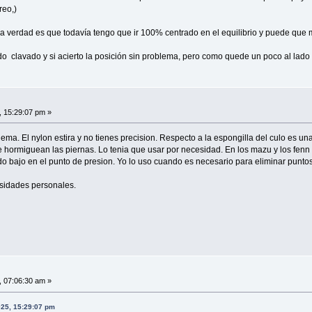
reo,)
, la verdad es que todavía tengo que ir 100% centrado en el equilibrio y puede que
o clavado y si acierto la posición sin problema, pero como quede un poco al lado
, 15:29:07 pm »
nema. El nylon estira y no tienes precision. Respecto a la espongilla del culo es 
e hormiguean las piernas. Lo tenia que usar por necesidad. En los mazu y los fenn 
o bajo en el punto de presion. Yo lo uso cuando es necesario para eliminar puntos 
esidades personales.
, 07:06:30 am »
025, 15:29:07 pm