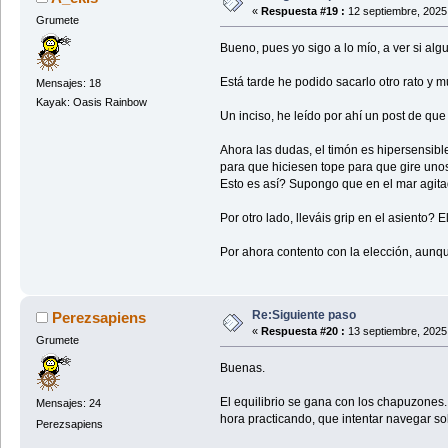
«
Respuesta #19 :
12 septiembre, 2025
Grumete
Bueno, pues yo sigo a lo mío, a ver si al
Está tarde he podido sacarlo otro rato y 
Mensajes: 18
Kayak: Oasis Rainbow
Un inciso, he leído por ahí un post de que
Ahora las dudas, el timón es hipersensibl
para que hiciesen tope para que gire uno
Esto es así? Supongo que en el mar agita
Por otro lado, lleváis grip en el asiento
Por ahora contento con la elección, aunq
Re:Siguiente paso
Perezsapiens
«
Respuesta #20 :
13 septiembre, 2025
Grumete
Buenas.
El equilibrio se gana con los chapuzones.
Mensajes: 24
hora practicando, que intentar navegar s
Perezsapiens