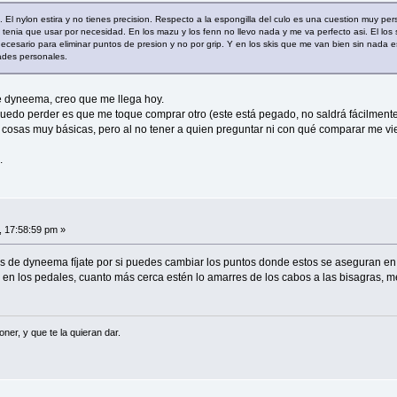
 El nylon estira y no tienes precision. Respecto a la espongilla del culo es una cuestion muy pe
o tenia que usar por necesidad. En los mazu y los fenn no llevo nada y me va perfecto asi. El lo
cesario para eliminar puntos de presion y no por grip. Y en los skis que me van bien sin nada es
ades personales.
de dyneema, creo que me llega hoy.
puedo perder es que me toque comprar otro (este está pegado, no saldrá fácilment
 cosas muy básicas, pero al no tener a quien preguntar ni con qué comparar me vi
.
, 17:58:59 pm »
s de dyneema fíjate por si puedes cambiar los puntos donde estos se aseguran en 
e en los pedales, cuanto más cerca estén lo amarres de los cabos a las bisagras,
er, y que te la quieran dar.