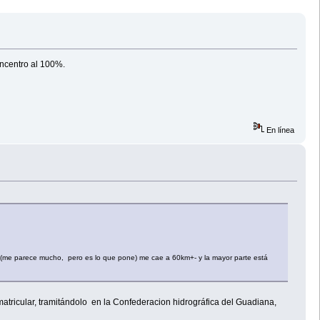
oncentro al 100%.
En línea
 (me parece mucho, pero es lo que pone) me cae a 60km+- y la mayor parte está
matricular, tramitándolo en la Confederacion hidrográfica del Guadiana,