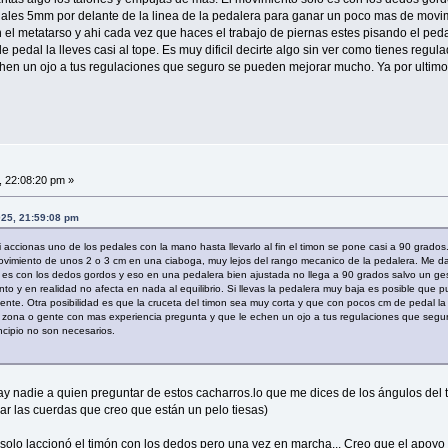
dales 5mm por delante de la linea de la pedalera para ganar un poco mas de movimie
el metatarso y ahi cada vez que haces el trabajo de piernas estes pisando el pedal
pedal la lleves casi al tope. Es muy dificil decirte algo sin ver como tienes regulad
hen un ojo a tus regulaciones que seguro se pueden mejorar mucho. Ya por ultimo l
, 22:08:20 pm »
025, 21:59:08 pm
i accionas uno de los pedales con la mano hasta llevarlo al fin el timon se pone casi a 90 grado
vimiento de unos 2 o 3 cm en una ciaboga, muy lejos del rango mecanico de la pedalera. Me da 
es con los dedos gordos y eso en una pedalera bien ajustada no llega a 90 grados salvo un gest
 y en realidad no afecta en nada al equilibrio. Si llevas la pedalera muy baja es posible que p
nte. Otra posibilidad es que la cruceta del timon sea muy corta y que con pocos cm de pedal la llev
tu zona o gente con mas experiencia pregunta y que le echen un ojo a tus regulaciones que segur
ncipio no son necesarios.
ay nadie a quien preguntar de estos cacharros.lo que me dices de los ángulos del
iar las cuerdas que creo que están un pelo tiesas)
lo laccionó el timón con los dedos pero una vez en marcha... Creo que el apoyo fue