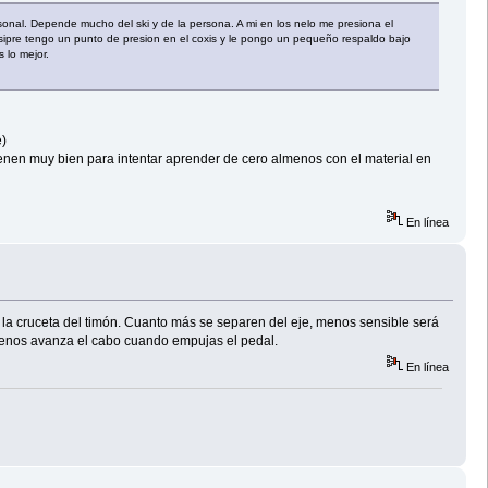
rsonal. Depende mucho del ski y de la persona. A mi en los nelo me presiona el
s sipre tengo un punto de presion en el coxis y le pongo un pequeño respaldo bajo
 lo mejor.
e)
enen muy bien para intentar aprender de cero almenos con el material en
En línea
la cruceta del timón. Cuanto más se separen del eje, menos sensible será
 menos avanza el cabo cuando empujas el pedal.
En línea