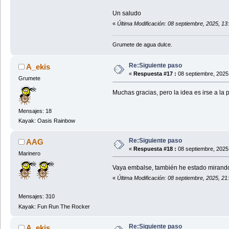
Un saludo
«
Última Modificación: 08 septiembre, 2025, 1
Grumete de agua dulce.
Re:Siguiente paso
A_ekis
«
Respuesta #17 :
08 septiembre, 2025
Grumete
Muchas gracias, pero la idea es irse a la 
Mensajes: 18
Kayak: Oasis Rainbow
Re:Siguiente paso
AAG
«
Respuesta #18 :
08 septiembre, 2025
Marinero
Vaya embalse, también he estado mirando, 
«
Última Modificación: 08 septiembre, 2025, 2
Mensajes: 310
Kayak: Fun Run The Rocker
Re:Siguiente paso
A_ekis