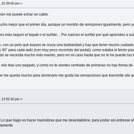
, 22:39:00 pm »
guien me puede echar un cable.
mucho mejor que el primer día, aunque un montón de remojones igualmente, pero ya l
 es más seguro el kayak o el surfski.... Por narices el surfski por qué aprendes a s
e, con un pelo que toques se cruza una barbaridad y hay que tener mucho cuidado po
s 30° para cada lado (con muy poco recorrido del pedal), como estaba el timón pa
do se necesita mucho más mando, pero en mi caso hasta que no le he puesto los t
? El mío trae uno pegado, y como no te sientes centrado de primeras no hay forma d
ue me queda mucho para dominarlo me gusta las sensaciones que transmite (de que
, 13:55:26 pm »
 Lo que hago es hacer maniobras que me desestabilice, para poder así entrenar el
olamente.