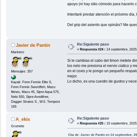
apoyo (ni hay sitio cómodo para hacerlo c
Intentaré prestar atención el próximo día
Del grip del asiento que opináis? Me qued
Re:Siguiente paso
Javier de Pantin
«
Respuesta #24 :
14 septiembre, 2025
Marinero
Si le cambias el cabo del timon metele di
los nelo me presiona el nervio ciatico y m
en el coxis y le pongo un pequeño respald
Mensajes: 357
mejor.
Lo dicho, es una cuestin de gustos y nec
Kayak: Fenn Fennix Elite S,
Fenn Fennix Swordfish, Mazu
fittnes, Mazu 45, Sipre Aqua 575,
Nelo 550, Sipre Avedifree,
Dagger Stratos S , W.S. Tempest
165
Re:Siguiente paso
A_ekis
«
Respuesta #25 :
15 septiembre, 2025
Grumete
Cita de: Javier de Pantin en 14 septiembre, 2