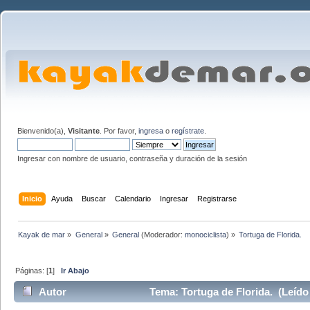
Bienvenido(a),
Visitante
. Por favor,
ingresa
o
regístrate
.
Ingresar con nombre de usuario, contraseña y duración de la sesión
Inicio
Ayuda
Buscar
Calendario
Ingresar
Registrarse
Kayak de mar
»
General
»
General
(Moderador:
monociclista
) »
Tortuga de Florida.
Páginas: [
1
]
Ir Abajo
Autor
Tema: Tortuga de Florida. (Leído