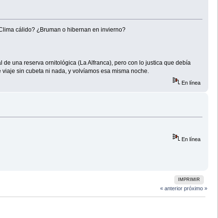
lima cálido? ¿Bruman o hibernan en invierno?
de una reserva ornitológica (La Alfranca), pero con lo justica que debía
e viaje sin cubeta ni nada, y volvíamos esa misma noche.
En línea
En línea
IMPRIMIR
« anterior
próximo »