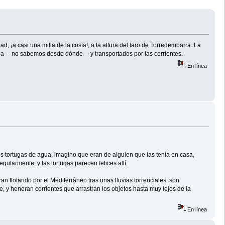
¡a casi una milla de la costa!, a la altura del faro de Torredembarra. La
riada —no sabemos desde dónde— y transportados por las corrientes.
En línea
os tortugas de agua, imagino que eran de alguien que las tenía en casa,
ularmente, y las tortugas parecen felices allí.
 flotando por el Mediterráneo tras unas lluvias torrenciales, son
te, y heneran corrientes que arrastran los objetos hasta muy lejos de la
En línea