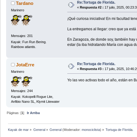
Re:Tortuga de Florida.
Tardano
«
Respuesta #2 :
17 julio, 2025, 00:23:
Marinero
¡Qué curiosa iniciativa! En mi facultad t
La entregamos al llegar: creo que ya está
Mensajes: 201
En Zaragoza, de donde soy, también hay un
Kayak: Fun Run Bering.
estar (la iba hidratando María con agua d
Rainbow atlantis.
Re:Tortuga de Florida.
JotaErre
«
Respuesta #3 :
17 julio, 2025, 10:46:
Marinero
Yo las veo activas todo el año, están en B
Mensajes: 244
Kayak: Kokopelli Rogue Lite,
Anfibio Nano SL, Klymit Litewater
Páginas: [
1
]
Ir Arriba
Kayak de mar
»
General
»
General
(Moderador:
monociclista
) »
Tortuga de Florida.