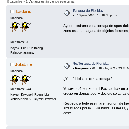
0 Usuarios y 1 Visitante están viendo este tema.
Tortuga de Florida.
Tardano
«
:
16 julio, 2025, 18:16:48 pm »
Marinero
Ayer rescatamos una tortuga de agua dulce
zona estaba plagada de objetos flotantes,
Mensajes: 201
Kayak: Fun Run Bering.
Rainbow atlantis.
Re:Tortuga de Florida.
JotaErre
«
Respuesta #1 :
16 julio, 2025, 23:15:
Marinero
¿Y qué hicisteis con la tortuga?
Yo soy profesor, y en mi Faciltad hay un 
Mensajes: 244
crecieron demasiado, y decidió soltarlas 
Kayak: Kokopelli Rogue Lite,
Anfibio Nano SL, Klymit Litewater
Respecto a todo ese maremagnum de hierbas
arrastrados por la lluvia hasta las rieras,
costa.