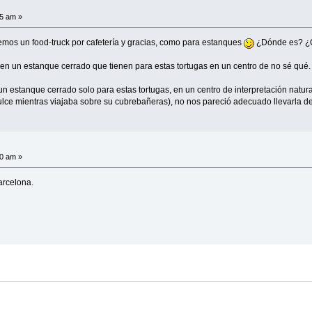
35 am »
enemos un food-truck por cafetería y gracias, como para estanques
¿Dónde es? ¿C
 en un estanque cerrado que tienen para estas tortugas en un centro de no sé qué.
 estanque cerrado solo para estas tortugas, en un centro de interpretación natural 
ulce mientras viajaba sobre su cubrebañeras), no nos pareció adecuado llevarla d
20 am »
arcelona.