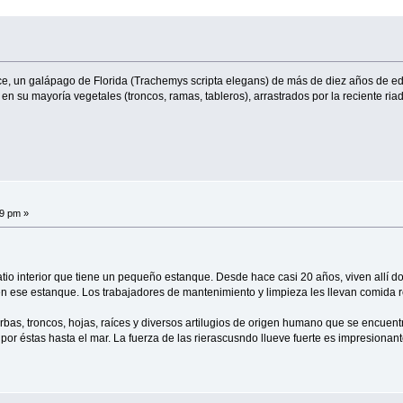
, un galápago de Florida (Trachemys scripta elegans) de más de diez años de edad, 
 en su mayoría vegetales (troncos, ramas, tableros), arrastrados por la reciente 
59 pm »
patio interior que tiene un pequeño estanque. Desde hace casi 20 años, viven allí d
en ese estanque. Los trabajadores de mantenimiento y limpieza les llevan comida reg
, troncos, hojas, raíces y diversos artilugios de origen humano que se encuentran
 y por éstas hasta el mar. La fuerza de las rierascusndo llueve fuerte es impresionan