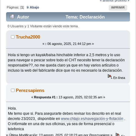
« anterior
próximo »
Páginas: [
1
]
Ir Abajo
IMPRIMIR
Autor
Tema: Declaración
resposable a kayak < 2,5 metros CHT (Leído 16807
0 Usuarios y 1 Visitante están viendo este tema.
veces)
Trucha2000
«
:
06 agosto, 2025, 21:44:12 pm »
Hola si tengo un kayak/balsa hinchable inferior a 2,5 metros y lo uso
para navegar o pescar sobre todo el CHT necesito tener la declaración
responsable??, no me queda claro ya que en hay varios artículos o
incluso la web del fabricante dice que no es necesario la declaración.
En línea
Perezsapiens
«
Respuesta #1 :
13 agosto, 2025, 02:02:35 am »
Hola.
Me temo que si. Para asegurarte debes revisar los descrito en el real
decreto 23/2023, disponible en
www.chtajo.es/navegación-y-flotación
.
O infórmate en una de sus oficinas, ya sea de forma presencial o
telefonica
«
Última Modificación: 13 agosto, 2025, 02:18:23 am por Perezsapiens
»