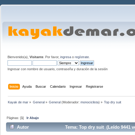
Bienvenido(a),
Visitante
. Por favor,
ingresa
o
regístrate
.
Ingresar con nombre de usuario, contraseña y duración de la sesión
Inicio
Ayuda
Buscar
Calendario
Ingresar
Registrarse
Kayak de mar
»
General
»
General
(Moderador:
monociclista
) »
Top dry suit
Páginas: [
1
]
Ir Abajo
Autor
Tema: Top dry suit (Leído 9441 v