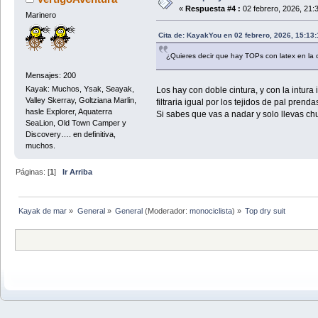
«
Respuesta #4 :
02 febrero, 2026, 21:
Marinero
Cita de: KayakYou en 02 febrero, 2026, 15:13
¿Quieres decir que hay TOPs con latex en la 
Mensajes: 200
Kayak: Muchos, Ysak, Seayak,
Los hay con doble cintura, y con la intura
Valley Skerray, Goltziana Marlin,
filtraria igual por los tejidos de pal pren
hasle Explorer, Aquaterra
Si sabes que vas a nadar y solo llevas 
SeaLion, Old Town Camper y
Discovery…. en definitiva,
muchos.
Páginas: [
1
]
Ir Arriba
Kayak de mar
»
General
»
General
(Moderador:
monociclista
) »
Top dry suit