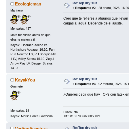
Re:Top dry suit
Ecologicman
«
Respuesta #2 :
28 enero, 2026, 16:2
Marinero
Creo que te refieres a algunos que llevan 
caigas al agua. Depende de el ajuste.
Mensajes: 437
Mata tus vicios antes de que
ellos te maten a ti.
Kayak: Tiderace Xceed xs,
Northshore Voyager 16.10, Fun
Run Neutron LS, PH Scorpio MK
II LV, Valley Sirona 15.10, Zegul
Arrow Play LV, Dagger Stratos
14.5 S
Re:Top dry suit
KayakYou
«
Respuesta #3 :
02 febrero, 2026, 15:
Grumete
¿Quieres decir que hay TOPs con latex en
Mensajes: 18
Eliseo Pita
Tlf: 981627006/630050021
Kayak: Marlin Force Goltziana
Re:Top dry suit
VertigoAventura