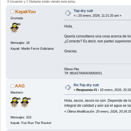
0 Usuarios y 1 Visitante están viendo este tema.
Top dry suit
KayakYou
«
:
20 enero, 2026, 11:21:20 am »
Grumete
Hola,
Quería consultaros una cosa acerca de los 
¿Correcto? Es decir, son partes superiore
Mensajes: 18
Kayak: Marlin Force Goltziana
Gracias.
Eliseo Pita
Tlf: 981627006/630050021
Re:Top dry suit
AAG
«
Respuesta #1 :
20 enero, 2026, 20:20
Marinero
Hola, secos, secos no son. Depende de lo 
integral de calidad y aún así el agua se la
«
Última Modificación: 20 enero, 2026, 20:26:
Mensajes: 310
Kayak: Fun Run The Rocker