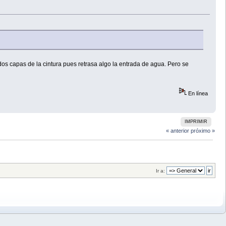
s dos capas de la cintura pues retrasa algo la entrada de agua. Pero se
En línea
IMPRIMIR
« anterior
próximo »
Ir a: