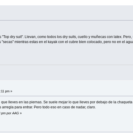
"Top dry suit". Llevan, como todos los dry suits, cuello y muñecas con latex. Pero, 
s "secas" mientras estas en el kayak con el cubre bien colocado, pero no en el ag
:11 pm »
que lleves en las piernas. Se suele mojar lo que lleves por debajo de la chaqueta
s arregla para entrar. Pero todo eso en caso de nadar, claro.
33 pm por AAG
»