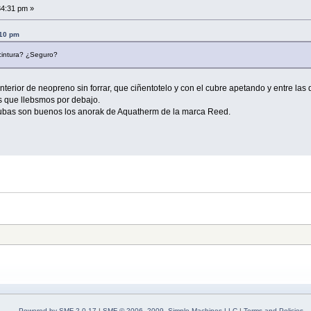
34:31 pm »
:10 pm
cintura? ¿Seguro?
 interior de neopreno sin forrar, que ciñentotelo y con el cubre apetando y entre la
das que llebsmos por debajo.
chubas son buenos los anorak de Aquatherm de la marca Reed.
Powered by SMF 2.0.17
|
SMF © 2006–2009, Simple Machines LLC
|
Terms and Policies