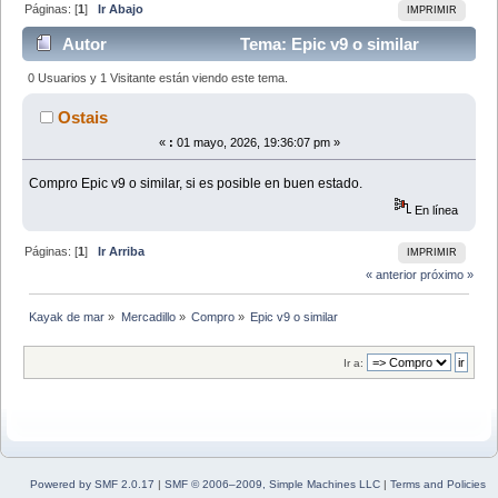
Páginas: [
1
]
Ir Abajo
IMPRIMIR
Autor
Tema: Epic v9 o similar
(Leído 3768 veces)
0 Usuarios y 1 Visitante están viendo este tema.
Ostais
«
:
01 mayo, 2026, 19:36:07 pm »
Compro Epic v9 o similar, si es posible en buen estado.
En línea
Páginas: [
1
]
Ir Arriba
IMPRIMIR
« anterior
próximo »
Kayak de mar
»
Mercadillo
»
Compro
»
Epic v9 o similar
Ir a:
Powered by SMF 2.0.17
|
SMF © 2006–2009, Simple Machines LLC
|
Terms and Policies