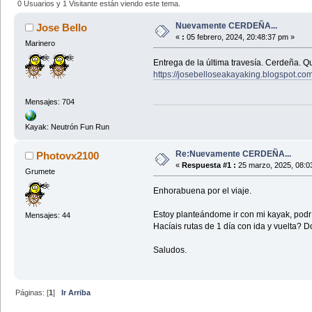
0 Usuarios y 1 Visitante están viendo este tema.
Nuevamente CERDEÑA...
Jose Bello
«
:
05 febrero, 2024, 20:48:37 pm »
Marinero
Entrega de la última travesía. Cerdeña. Que
https://josebelloseakayaking.blogspot.c
Mensajes: 704
Kayak: Neutrón Fun Run
Re:Nuevamente CERDEÑA...
Photovx2100
«
Respuesta #1 :
25 marzo, 2025, 08:0
Grumete
Enhorabuena por el viaje.
Estoy planteándome ir con mi kayak, podr
Mensajes: 44
Hacíais rutas de 1 día con ida y vuelta? D
Saludos.
Páginas: [
1
]
Ir Arriba