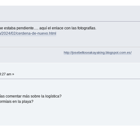
 estaba pendiente..... aquí el enlace con las fotografías.
om/2024/02/cerdena-de-nuevo.html
http://josebelloseakayaking.blogspot.com.es/
3:27 am »
ías comentar más sobre la logística?
ormíais en la playa?