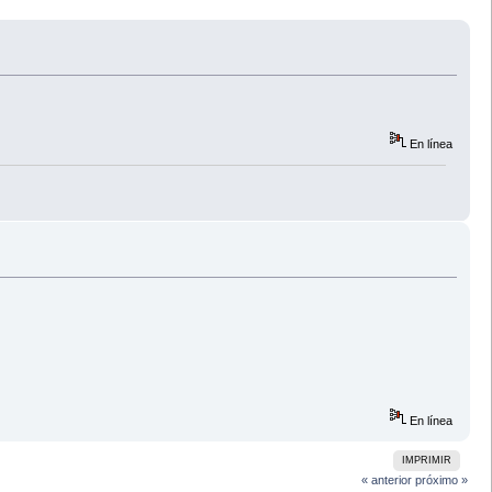
En línea
En línea
IMPRIMIR
« anterior
próximo »