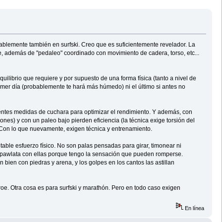
bablemente también en surfski. Creo que es suficientemente revelador. La
le, además de "pedaleo" coordinado con movimiento de cadera, torso, etc...
uilibrio que requiere y por supuesto de una forma física (tanto a nivel de
imer día (probablemente te hará más húmedo) ni el último si antes no
rentes medidas de cuchara para optimizar el rendimiento. Y además, con
es) y con un paleo bajo pierden eficiencia (la técnica exige torsión del
. Con lo que nuevamente, exigen técnica y entrenamiento.
ble esfuerzo físico. No son palas pensadas para girar, timonear ni
n pawlata con ellas porque tengo la sensación que pueden romperse.
bien con piedras y arena, y los golpes en los cantos las astillan
oe. Otra cosa es para surfski y marathón. Pero en todo caso exigen
En línea