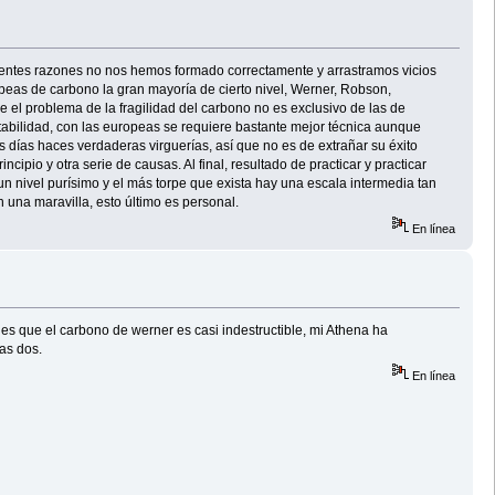
erentes razones no nos hemos formado correctamente y arrastramos vicios
ropeas de carbono la gran mayoría de cierto nivel, Werner, Robson,
 el problema de la fragilidad del carbono no es exclusivo de las de
tabilidad, con las europeas se requiere bastante mejor técnica aunque
 días haces verdaderas virguerías, así que no es de extrañar su éxito
pio y otra serie de causas. Al final, resultado de practicar y practicar
n nivel purísimo y el más torpe que exista hay una escala intermedia tan
 una maravilla, esto último es personal.
En línea
es que el carbono de werner es casi indestructible, mi Athena ha
as dos.
En línea