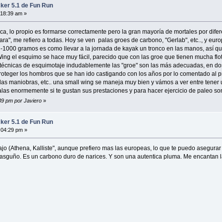
ker 5.1 de Fun Run
:18:39 am »
ca, lo propio es formarse correctamente pero la gran mayoría de mortales por dif
ara", me refiero a todas. Hoy se ven palas groes de carbono, "Gerlab", etc.., y eu
 -1000 gramos es como llevar a la jornada de kayak un tronco en las manos, así que
ing el esquimo se hace muy fácil, parecido que con las groe que tienen mucha flo
a técnicas de esquimotaje indudablemente las "groe" son las más adecuadas, en dos
teger los hombros que se han ido castigando con los años por lo comentado al princi
las maniobras, etc.. una small wing se maneja muy bien y vámos a ver entre tener u
palas enormemente si te gustan sus prestaciones y para hacer ejercicio de paleo son
:39 pm por Javiero
»
ker 5.1 de Fun Run
:04:29 pm »
jo (Athena, Kalliste", aunque prefiero mas las europeas, lo que te puedo asegurar 
 rasguño. Es un carbono duro de narices. Y son una autentica pluma. Me encantan l