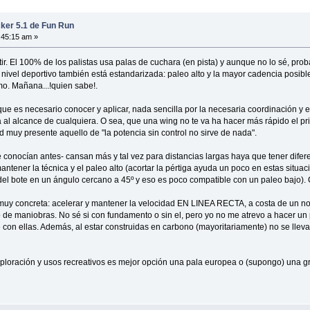
ker 5.1 de Fun Run
:45:15 am »
r. El 100% de los palistas usa palas de cuchara (en pista) y aunque no lo sé, pro
 nivel deportivo también está estandarizada: paleo alto y la mayor cadencia posib
smo. Mañana...!quien sabe!.
ue es necesario conocer y aplicar, nada sencilla por la necesaria coordinación y eq
 al alcance de cualquiera. O sea, que una wing no te va ha hacer más rápido el pr
d muy presente aquello de "la potencia sin control no sirve de nada".
e conocían antes- cansan más y tal vez para distancias largas haya que tener dife
ner la técnica y el paleo alto (acortar la pértiga ayuda un poco en estas situacion
 del bote en un ángulo cercano a 45º y eso es poco compatible con un paleo bajo)
muy concreta: acelerar y mantener la velocidad EN LINEA RECTA, a costa de un nota
po de maniobras. No sé si con fundamento o sin el, pero yo no me atrevo a hacer u
on ellas. Además, al estar construidas en carbono (mayoritariamente) no se llevan 
ploración y usos recreativos es mejor opción una pala europea o (supongo) una gr