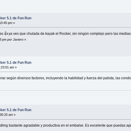
ker 5.1 de Fun Run
10:45 pm »
s 👍 ya ves que chulada de kayak el Rocker, sin ningún complejo pero las medias 
3 pm por Javiero
»
ker 5.1 de Fun Run
4:23:01 am »
r según diversos factores, incluyendo la habilidad y fuerza del palista, las condici
ker 5.1 de Fun Run
:30:25 am »
ing bastante agradable y productiva en el embalse. Es excelente que puedas apro