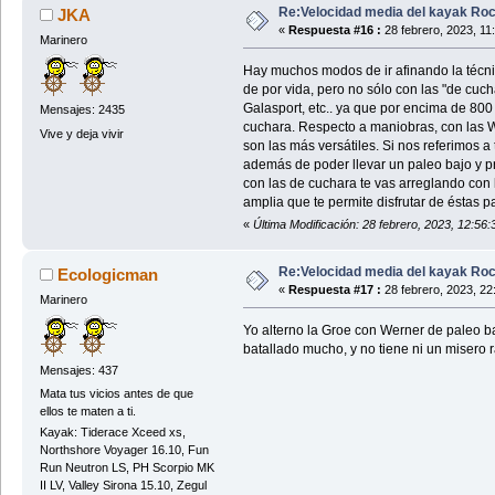
Re:Velocidad media del kayak Roc
JKA
«
Respuesta #16 :
28 febrero, 2023, 11
Marinero
Hay muchos modos de ir afinando la técni
de por vida, pero no sólo con las "de cuch
Galasport, etc.. ya que por encima de 800
Mensajes: 2435
cuchara. Respecto a maniobras, con las W
Vive y deja vivir
son las más versátiles. Si nos referimos 
además de poder llevar un paleo bajo y pro
con las de cuchara te vas arreglando con 
amplia que te permite disfrutar de éstas 
«
Última Modificación: 28 febrero, 2023, 12:56
Re:Velocidad media del kayak Roc
Ecologicman
«
Respuesta #17 :
28 febrero, 2023, 22
Marinero
Yo alterno la Groe con Werner de paleo ba
batallado mucho, y no tiene ni un misero
Mensajes: 437
Mata tus vicios antes de que
ellos te maten a ti.
Kayak: Tiderace Xceed xs,
Northshore Voyager 16.10, Fun
Run Neutron LS, PH Scorpio MK
II LV, Valley Sirona 15.10, Zegul