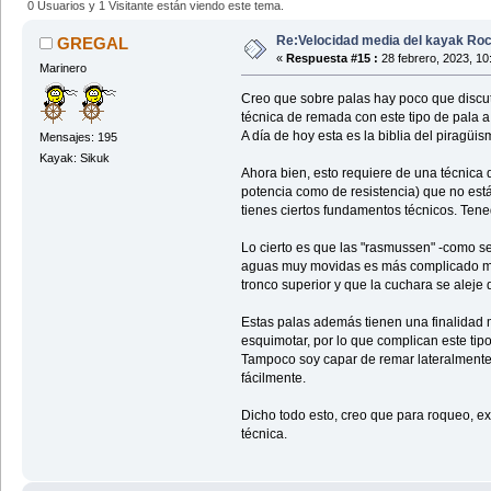
0 Usuarios y 1 Visitante están viendo este tema.
Re:Velocidad media del kayak Roc
GREGAL
«
Respuesta #15 :
28 febrero, 2023, 10
Marinero
Creo que sobre palas hay poco que discuti
técnica de remada con este tipo de pala a
A día de hoy esta es la biblia del piragüi
Mensajes: 195
Kayak: Sikuk
Ahora bien, esto requiere de una técnica q
potencia como de resistencia) que no está
tienes ciertos fundamentos técnicos. Tene
Lo cierto es que las "rasmussen" -como s
aguas muy movidas es más complicado mante
tronco superior y que la cuchara se aleje
Estas palas además tienen una finalidad 
esquimotar, por lo que complican este ti
Tampoco soy capar de remar lateralmente c
fácilmente.
Dicho todo esto, creo que para roqueo, ex
técnica.