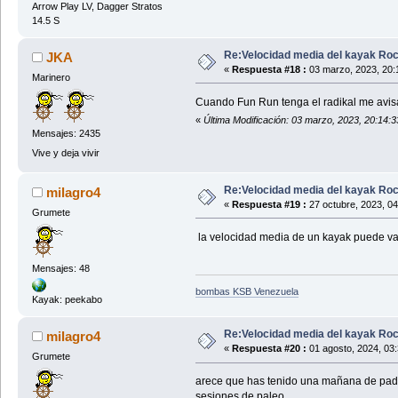
Arrow Play LV, Dagger Stratos
14.5 S
Re:Velocidad media del kayak Roc
JKA
«
Respuesta #18 :
03 marzo, 2023, 20:
Marinero
Cuando Fun Run tenga el radikal me avisa
«
Última Modificación: 03 marzo, 2023, 20:14:3
Mensajes: 2435
Vive y deja vivir
Re:Velocidad media del kayak Roc
milagro4
«
Respuesta #19 :
27 octubre, 2023, 0
Grumete
la velocidad media de un kayak puede varia
Mensajes: 48
bombas KSB Venezuela
Kayak: peekabo
Re:Velocidad media del kayak Roc
milagro4
«
Respuesta #20 :
01 agosto, 2024, 03
Grumete
arece que has tenido una mañana de paddl
sesiones de paleo.