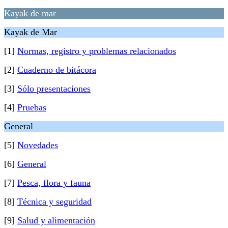
Kayak de mar
Kayak de Mar
[1]
Normas, registro y problemas relacionados
[2]
Cuaderno de bitácora
[3]
Sólo presentaciones
[4]
Pruebas
General
[5]
Novedades
[6]
General
[7]
Pesca, flora y fauna
[8]
Técnica y seguridad
[9]
Salud y alimentación