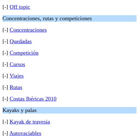
[-]
Off topic
Concentraciones, rutas y competiciones
[-]
Concentraciones
[-]
Quedadas
[-]
Competición
[-]
Cursos
[-]
Viajes
[-]
Rutas
[-]
Costas Ibéricas 2010
Kayaks y palas
[-]
Kayak de travesia
[-]
Autovaciables