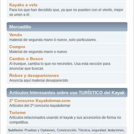
Kayaks a vela
Para los que han decidido que, ya que no pueden con el viento, mejor
se unen a él.
Mercadillo
Vendo
material de segunda mano ó nuevo, solo particulares.
Compro
Material de segunda mano o nuevo
Cambio o Busco
Al trueque, cambia lo que no necesites. Usa esta sección para
anunciar que buscas
Robos y desapariciones
Anuncia aquí material desaparecido
Artículos Interesantes sobre uso TURÍSTICO del Kayak
2º Concurso Kayakdemar.com
o para COMPETICIÓN
Artículos del 2º concurso kayakdemar
Turismo
Artículos relacionados usando el kayak y sus accesorios de forma no
competitiva.
Subforos
:
Pruebas y Opiniones
,
Construcción
,
Técnica, seguridad, titulaciones,