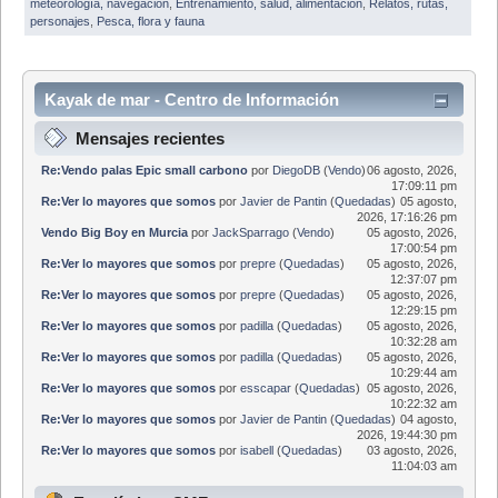
meteorología, navegación
,
Entrenamiento, salud, alimentación
,
Relatos, rutas,
personajes
,
Pesca, flora y fauna
Kayak de mar - Centro de Información
Mensajes recientes
Re:Vendo palas Epic small carbono
por
DiegoDB
(
Vendo
)
06 agosto, 2026,
17:09:11 pm
Re:Ver lo mayores que somos
por
Javier de Pantin
(
Quedadas
)
05 agosto,
2026, 17:16:26 pm
Vendo Big Boy en Murcia
por
JackSparrago
(
Vendo
)
05 agosto, 2026,
17:00:54 pm
Re:Ver lo mayores que somos
por
prepre
(
Quedadas
)
05 agosto, 2026,
12:37:07 pm
Re:Ver lo mayores que somos
por
prepre
(
Quedadas
)
05 agosto, 2026,
12:29:15 pm
Re:Ver lo mayores que somos
por
padilla
(
Quedadas
)
05 agosto, 2026,
10:32:28 am
Re:Ver lo mayores que somos
por
padilla
(
Quedadas
)
05 agosto, 2026,
10:29:44 am
Re:Ver lo mayores que somos
por
esscapar
(
Quedadas
)
05 agosto, 2026,
10:22:32 am
Re:Ver lo mayores que somos
por
Javier de Pantin
(
Quedadas
)
04 agosto,
2026, 19:44:30 pm
Re:Ver lo mayores que somos
por
isabell
(
Quedadas
)
03 agosto, 2026,
11:04:03 am