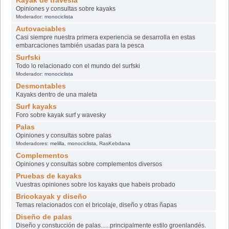
Kayak de travesia
Opiniones y consultas sobre kayaks
Moderador:
monociclista
Autovaciables
Casi siempre nuestra primera experiencia se desarrolla en estas
embarcaciones también usadas para la pesca
Surfski
Todo lo relacionado con el mundo del surfski
Moderador:
monociclista
Desmontables
Kayaks dentro de una maleta
Surf kayaks
Foro sobre kayak surf y wavesky
Palas
Opiniones y consultas sobre palas
Moderadores:
melilla
,
monociclista
,
RasKebdana
Complementos
Opiniones y consultas sobre complementos diversos
Pruebas de kayaks
Vuestras opiniones sobre los kayaks que habeis probado
Bricokayak y diseño
Temas relacionados con el bricolaje, diseño y otras ñapas
Diseño de palas
Diseño y constucción de palas......principalmente estilo groenlandés.