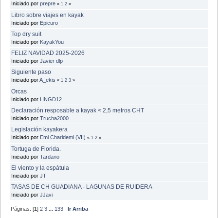
Iniciado por
prepre
«
1
2
»
Libro sobre viajes en kayak
Iniciado por
Epicuro
Top dry suit
Iniciado por
KayakYou
FELIZ NAVIDAD 2025-2026
Iniciado por
Javier dlp
Siguiente paso
Iniciado por
A_ekis
«
1
2
3
»
Orcas
Iniciado por
HNGD12
Declaración resposable a kayak < 2,5 metros CHT
Iniciado por
Trucha2000
Legislación kayakera
Iniciado por
Emi Charidemi (VII)
«
1
2
»
Tortuga de Florida.
Iniciado por
Tardano
El viento y la espátula
Iniciado por
JT
TASAS DE CH GUADIANA - LAGUNAS DE RUIDERA
Iniciado por
JJavi
Páginas: [
1
]
2
3
...
133
Ir Arriba