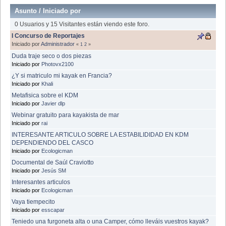
Asunto
/
Iniciado por
0 Usuarios y 15 Visitantes están viendo este foro.
I Concurso de Reportajes
Iniciado por
Administrador
«
1
2
»
Duda traje seco o dos piezas
Iniciado por
Photovx2100
¿Y si matriculo mi kayak en Francia?
Iniciado por
Khali
Metafisica sobre el KDM
Iniciado por
Javier dlp
Webinar gratuito para kayakista de mar
Iniciado por
rai
INTERESANTE ARTICULO SOBRE LA ESTABILIDIDAD EN KDM
DEPENDIENDO DEL CASCO
Iniciado por
Ecologicman
Documental de Saúl Craviotto
Iniciado por
Jesús SM
Interesantes articulos
Iniciado por
Ecologicman
Vaya tiempecito
Iniciado por
esscapar
Teniedo una furgoneta alta o una Camper, cómo lleváis vuestros kayak?