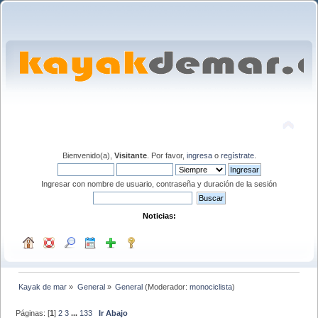
Bienvenido(a),
Visitante
. Por favor,
ingresa
o
regístrate
.
Ingresar con nombre de usuario, contraseña y duración de la sesión
Noticias:
Kayak de mar
»
General
»
General
(Moderador:
monociclista
)
Páginas: [
1
]
2
3
...
133
Ir Abajo