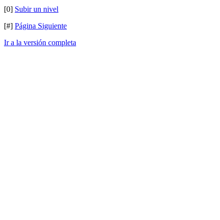
[0]
Subir un nivel
[#]
Página Siguiente
Ir a la versión completa