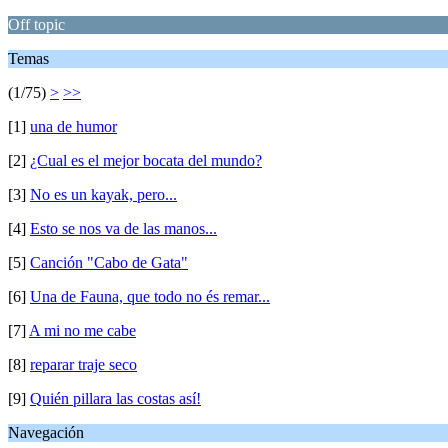
Off topic
Temas
(1/75)
>
>>
[1]
una de humor
[2]
¿Cual es el mejor bocata del mundo?
[3]
No es un kayak, pero...
[4]
Esto se nos va de las manos...
[5]
Canción "Cabo de Gata"
[6]
Una de Fauna, que todo no és remar...
[7]
A mi no me cabe
[8]
reparar traje seco
[9]
Quién pillara las costas así!
Navegación