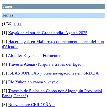
Viajes
Temas
(1/56)
>
>>
[1]
Kayak en el sur de Groenlandia. Agosto 2025
[2]
Hacer kayak en Mallorca, concretamente cerca del Port
d'Alcúdia
[3]
Alquiler Kayaks en Formentera
[4]
Travesía Atenas-Turquía a través del Egeo
[5]
ISLAS JÓNICAS y otras navegaciones en GRECIA
[6]
Río Yukon en canoa y kayak
[7]
Travesía de 5 días en Canoa por Algonquin Provincial
Park ( Canadá)
[8]
Nuevamente CERDEÑA...