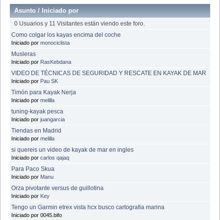
Asunto
/
Iniciado por
0 Usuarios y 11 Visitantes están viendo este foro.
Como colgar los kayas encima del coche
Iniciado por
monociclista
Musleras
Iniciado por
RasKebdana
VIDEO DE TÉCNICAS DE SEGURIDAD Y RESCATE EN KAYAK DE MAR
Iniciado por
Pau SK
Timón para Kayak Nerja
Iniciado por
melilla
tuning-kayak pesca
Iniciado por
juangarcia
Tiendas en Madrid
Iniciado por
melilla
si quereis un video de kayak de mar en ingles
Iniciado por
carlos qajaq
Para Paco Skua
Iniciado por
Manu
Orza pivotante versus de guillotina
Iniciado por
Key
Tengo un Garmin etrex vista hcx busco cartografia marina
Iniciado por 0045.bifo