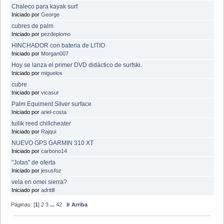
Chaleco para kayak surf
Iniciado por
George
cubres de palm
Iniciado por
pezdeplomo
HINCHADOR con bateria de LITIO
Iniciado por
Morgan007
Hoy se lanza el primer DVD didáctico de surfski.
Iniciado por
miguelos
cubre
Iniciado por
vicasur
Palm Equiment Silver surface
Iniciado por
ariel-costa
tuilik reed chillcheater
Iniciado por
Rajqui
NUEVO GPS GARMIN 310 XT
Iniciado por
carbono14
"Jotas" de oferta
Iniciado por
jesusfoz
vela en omei sierra?
Iniciado por
adritill
Páginas: [
1
]
2
3
...
42
Ir Arriba