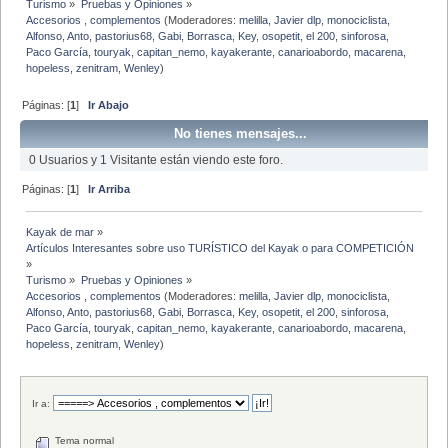
Turismo
»
Pruebas y Opiniones
»
Accesorios , complementos
(Moderadores:
melilla
,
Javier dlp
,
monociclista
,
Alfonso
,
Anto
,
pastorius68
,
Gabi
,
Borrasca
,
Key
,
osopetit
,
el 200
,
sinforosa
,
Paco García
,
touryak
,
capitan_nemo
,
kayakerante
,
canarioabordo
,
macarena
,
hopeless
,
zenitram
,
Wenley
)
Páginas: [
1
]
Ir Abajo
No tienes mensajes...
0 Usuarios y 1 Visitante están viendo este foro.
Páginas: [
1
]
Ir Arriba
Kayak de mar
»
Artículos Interesantes sobre uso TURÍSTICO del Kayak o para COMPETICIÓN
»
Turismo
»
Pruebas y Opiniones
»
Accesorios , complementos
(Moderadores:
melilla
,
Javier dlp
,
monociclista
,
Alfonso
,
Anto
,
pastorius68
,
Gabi
,
Borrasca
,
Key
,
osopetit
,
el 200
,
sinforosa
,
Paco García
,
touryak
,
capitan_nemo
,
kayakerante
,
canarioabordo
,
macarena
,
hopeless
,
zenitram
,
Wenley
)
Ir a:
Tema normal