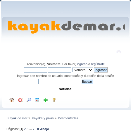
Bienvenido(a),
Visitante
. Por favor,
ingresa
o
regístrate
.
Ingresar con nombre de usuario, contraseña y duración de la sesión
Noticias:
Kayak de mar
»
Kayaks y palas
»
Desmontables
Páginas: [
1
]
2
3
...
7
Ir Abajo