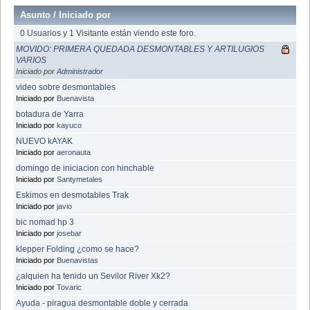
Asunto
/
Iniciado por
0 Usuarios y 1 Visitante están viendo este foro.
MOVIDO: PRIMERA QUEDADA DESMONTABLES Y ARTILUGIOS
VARIOS
Iniciado por
Administrador
video sobre desmontables
Iniciado por
Buenavista
botadura de Yarra
Iniciado por
kayuco
NUEVO kAYAK
Iniciado por
aeronauta
domingo de iniciacion con hinchable
Iniciado por
Santymetales
Eskimos en desmotables Trak
Iniciado por
javio
bic nomad hp 3
Iniciado por
josebar
klepper Folding ¿como se hace?
Iniciado por
Buenavistas
¿alquien ha tenido un Sevilor River Xk2?
Iniciado por
Tovaric
Ayuda - piragua desmontable doble y cerrada