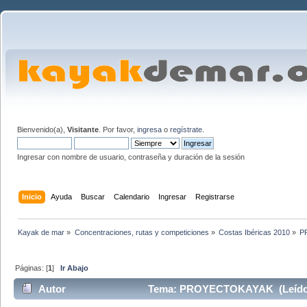
Bienvenido(a),
Visitante
. Por favor,
ingresa
o
regístrate
.
Ingresar con nombre de usuario, contraseña y duración de la sesión
Inicio
Ayuda
Buscar
Calendario
Ingresar
Registrarse
Kayak de mar
»
Concentraciones, rutas y competiciones
»
Costas Ibéricas 2010
»
P
Páginas: [
1
]
Ir Abajo
Autor
Tema: PROYECTOKAYAK (Leído 