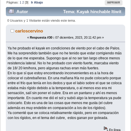
Páginas:
1
2
[
3
]
Ir Abajo
IMPRIMIR
Autor
Tema: Kayak hinchable Itiwit
X500 (Leído 123887 veces)
0 Usuarios y 1 Visitante están viendo este tema.
carloscervino
«
Respuesta #30 :
07 diciembre, 2023, 20:11:42 pm »
Ya he probado el kayak en condiciones de viento por el cabo de Palos.
Me ha sorprendido también que no he tenido que estar corrigiendo más
de lo que me esperaba. Supongo que al no ser tan largo ofrece menos
resistencia lateral. No lo he probado con viento fuerte, marcaba viento
de 18/ 20 km/hora, pero algunas rachas eran más fuertes.
En lo que sí que estoy encontrando inconvenientes es a la hora de
colocar el cubrebañeras. En una mañana fría no pude colocarlo porque
entre el frío que tenía en los dedos y que el labio sobre el que se coloca
estaba más rígido debido a la temperatura, o al menos eso era mi
sensación, salí sin poner el cubre. Era en un pantano y ahí es menos
importante. En cuanto me dió el sol y subió algo la temperatura ya pude
colocarlo. Esto es una de las cosas que menos me gusta (el cubre
además es muy endeble en comparación a los de los rígidos).
Ya comenté que se coloca relativamente rápido, pero en comparación
con los rígidos, en el tema del cubre, estos ganan por goleada.
En línea