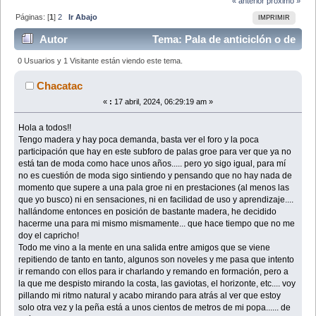
« anterior
próximo »
Páginas: [
1
]
2
Ir Abajo
IMPRIMIR
Autor
Tema: Pala de anticiclón o de
"bajo rendimiento" (Leído 165651 veces)
0 Usuarios y 1 Visitante están viendo este tema.
Chacatac
«
:
17 abril, 2024, 06:29:19 am »
Hola a todos!!
Tengo madera y hay poca demanda, basta ver el foro y la poca
participación que hay en este subforo de palas groe para ver que ya no
está tan de moda como hace unos años..... pero yo sigo igual, para mí
no es cuestión de moda sigo sintiendo y pensando que no hay nada de
momento que supere a una pala groe ni en prestaciones (al menos las
que yo busco) ni en sensaciones, ni en facilidad de uso y aprendizaje....
hallándome entonces en posición de bastante madera, he decidido
hacerme una para mi mismo mismamente... que hace tiempo que no me
doy el capricho!
Todo me vino a la mente en una salida entre amigos que se viene
repitiendo de tanto en tanto, algunos son noveles y me pasa que intento
ir remando con ellos para ir charlando y remando en formación, pero a
la que me despisto mirando la costa, las gaviotas, el horizonte, etc.... voy
pillando mi ritmo natural y acabo mirando para atrás al ver que estoy
solo otra vez y la peña está a unos cientos de metros de mi popa...... de