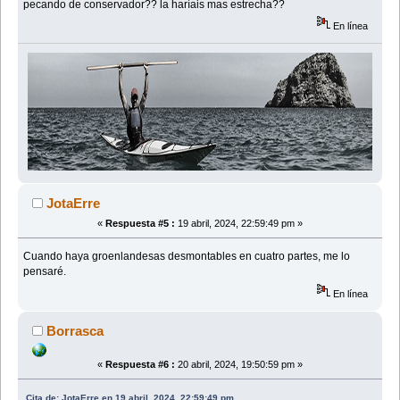
pecando de conservador?? la haríais mas estrecha??
En línea
JotaErre
«
Respuesta #5 :
19 abril, 2024, 22:59:49 pm »
Cuando haya groenlandesas desmontables en cuatro partes, me lo
pensaré.
En línea
Borrasca
«
Respuesta #6 :
20 abril, 2024, 19:50:59 pm »
Cita de: JotaErre en 19 abril, 2024, 22:59:49 pm