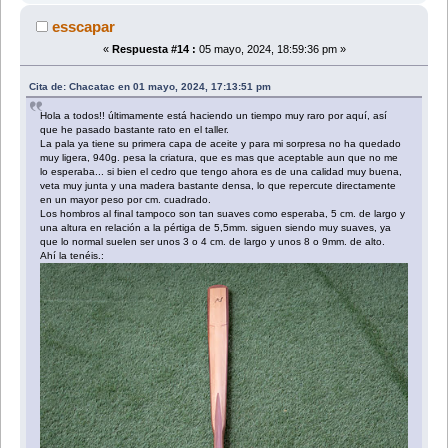
esscapar
«
Respuesta #14 :
05 mayo, 2024, 18:59:36 pm »
Cita de: Chacatac en 01 mayo, 2024, 17:13:51 pm
Hola a todos!! últimamente está haciendo un tiempo muy raro por aquí, así
que he pasado bastante rato en el taller.
La pala ya tiene su primera capa de aceite y para mi sorpresa no ha quedado
muy ligera, 940g. pesa la criatura, que es mas que aceptable aun que no me
lo esperaba... si bien el cedro que tengo ahora es de una calidad muy buena,
veta muy junta y una madera bastante densa, lo que repercute directamente
en un mayor peso por cm. cuadrado.
Los hombros al final tampoco son tan suaves como esperaba, 5 cm. de largo y
una altura en relación a la pértiga de 5,5mm. siguen siendo muy suaves, ya
que lo normal suelen ser unos 3 o 4 cm. de largo y unos 8 o 9mm. de alto.
Ahí la tenéis.: