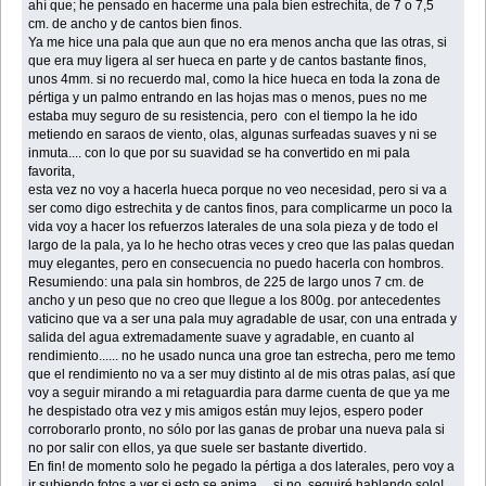
ahí que; he pensado en hacerme una pala bien estrechita, de 7 o 7,5
cm. de ancho y de cantos bien finos.
Ya me hice una pala que aun que no era menos ancha que las otras, si
que era muy ligera al ser hueca en parte y de cantos bastante finos,
unos 4mm. si no recuerdo mal, como la hice hueca en toda la zona de
pértiga y un palmo entrando en las hojas mas o menos, pues no me
estaba muy seguro de su resistencia, pero con el tiempo la he ido
metiendo en saraos de viento, olas, algunas surfeadas suaves y ni se
inmuta.... con lo que por su suavidad se ha convertido en mi pala
favorita,
esta vez no voy a hacerla hueca porque no veo necesidad, pero si va a
ser como digo estrechita y de cantos finos, para complicarme un poco la
vida voy a hacer los refuerzos laterales de una sola pieza y de todo el
largo de la pala, ya lo he hecho otras veces y creo que las palas quedan
muy elegantes, pero en consecuencia no puedo hacerla con hombros.
Resumiendo: una pala sin hombros, de 225 de largo unos 7 cm. de
ancho y un peso que no creo que llegue a los 800g. por antecedentes
vaticino que va a ser una pala muy agradable de usar, con una entrada y
salida del agua extremadamente suave y agradable, en cuanto al
rendimiento...... no he usado nunca una groe tan estrecha, pero me temo
que el rendimiento no va a ser muy distinto al de mis otras palas, así que
voy a seguir mirando a mi retaguardia para darme cuenta de que ya me
he despistado otra vez y mis amigos están muy lejos, espero poder
corroborarlo pronto, no sólo por las ganas de probar una nueva pala si
no por salir con ellos, ya que suele ser bastante divertido.
En fin! de momento solo he pegado la pértiga a dos laterales, pero voy a
ir subiendo fotos a ver si esto se anima.... si no, seguiré hablando solo!