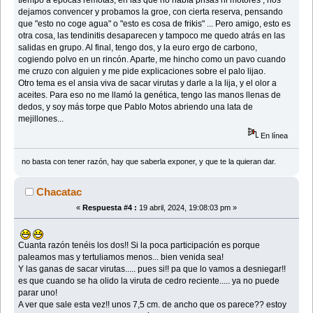
dejamos convencer y probamos la groe, con cierta reserva, pensando
que "esto no coge agua" o "esto es cosa de frikis" ... Pero amigo, esto es
otra cosa, las tendinitis desaparecen y tampoco me quedo atrás en las
salidas en grupo. Al final, tengo dos, y la euro ergo de carbono,
cogiendo polvo en un rincón. Aparte, me hincho como un pavo cuando
me cruzo con alguien y me pide explicaciones sobre el palo lijao.
Otro tema es el ansia viva de sacar virutas y darle a la lija, y el olor a
aceites. Para eso no me llamó la genética, tengo las manos llenas de
dedos, y soy más torpe que Pablo Motos abriendo una lata de
mejillones...
En línea
no basta con tener razón, hay que saberla exponer, y que te la quieran dar.
Chacatac
«
Respuesta #4 :
19 abril, 2024, 19:08:03 pm »
Cuanta razón tenéis los dos!! Si la poca participación es porque
paleamos mas y tertuliamos menos... bien venida sea!
Y las ganas de sacar virutas..... pues si!! pa que lo vamos a desniegar!!
es que cuando se ha olido la viruta de cedro reciente..... ya no puede
parar uno!
A ver que sale esta vez!! unos 7,5 cm. de ancho que os parece?? estoy