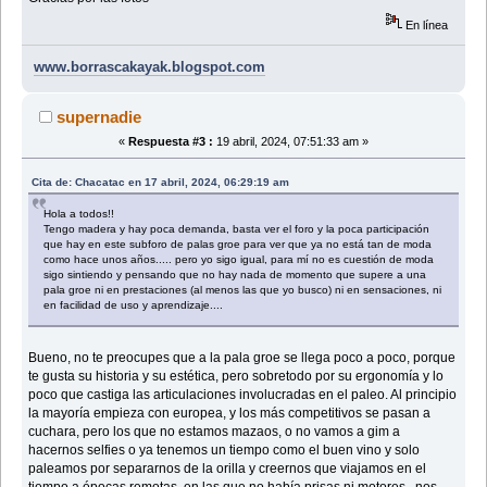
En línea
www.borrascakayak.blogspot.com
supernadie
«
Respuesta #3 :
19 abril, 2024, 07:51:33 am »
Cita de: Chacatac en 17 abril, 2024, 06:29:19 am
Hola a todos!!
Tengo madera y hay poca demanda, basta ver el foro y la poca participación
que hay en este subforo de palas groe para ver que ya no está tan de moda
como hace unos años..... pero yo sigo igual, para mí no es cuestión de moda
sigo sintiendo y pensando que no hay nada de momento que supere a una
pala groe ni en prestaciones (al menos las que yo busco) ni en sensaciones, ni
en facilidad de uso y aprendizaje....
Bueno, no te preocupes que a la pala groe se llega poco a poco, porque
te gusta su historia y su estética, pero sobretodo por su ergonomía y lo
poco que castiga las articulaciones involucradas en el paleo. Al principio
la mayoría empieza con europea, y los más competitivos se pasan a
cuchara, pero los que no estamos mazaos, o no vamos a gim a
hacernos selfies o ya tenemos un tiempo como el buen vino y solo
paleamos por separarnos de la orilla y creernos que viajamos en el
tiempo a épocas remotas, en las que no había prisas ni motores , nos