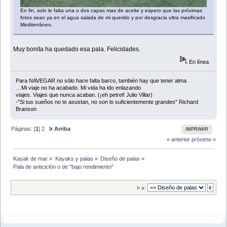
En fin, solo le falta una o dos capas mas de aceite y espero que las próximas
fotos sean ya en el agua salada de mi querido y por desgracia ultra masificado
Mediterráneo.
Muy bonita ha quedado esa pala. Felicidades.
En línea
Para NAVEGAR no sólo hace falta barco, también hay que tener alma
…Mi viaje no ha acabado. Mi vida ha ido enlazando
viajes. Viajes que nunca acaban. (¡eh petrel! Julio Villar)
-"Si tus sueños no te asustan, no son lo suficientemente grandes" Richard
Branson
Páginas: [
1
]
2
Ir Arriba
IMPRIMIR
« anterior
próximo »
Kayak de mar
»
Kayaks y palas
»
Diseño de palas
»
Pala de anticiclón o de "bajo rendimiento"
Ir a: