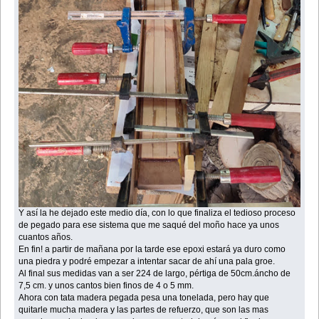
Y así la he dejado este medio día, con lo que finaliza el tedioso proceso
de pegado para ese sistema que me saqué del moño hace ya unos
cuantos años.
En fin! a partir de mañana por la tarde ese epoxi estará ya duro como
una piedra y podré empezar a intentar sacar de ahí una pala groe.
Al final sus medidas van a ser 224 de largo, pértiga de 50cm.áncho de
7,5 cm. y unos cantos bien finos de 4 o 5 mm.
Ahora con tata madera pegada pesa una tonelada, pero hay que
quitarle mucha madera y las partes de refuerzo, que son las mas