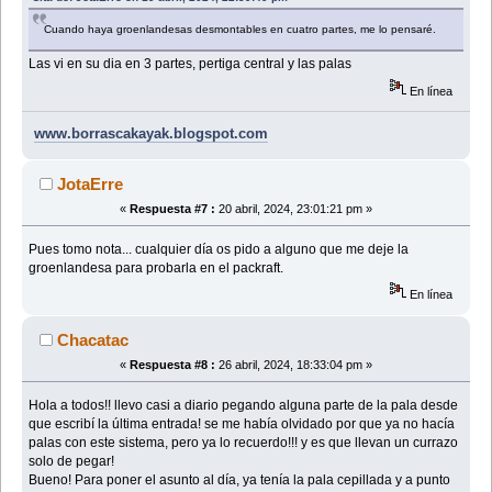
Cuando haya groenlandesas desmontables en cuatro partes, me lo pensaré.
Las vi en su dia en 3 partes, pertiga central y las palas
En línea
www.borrascakayak.blogspot.com
JotaErre
«
Respuesta #7 :
20 abril, 2024, 23:01:21 pm »
Pues tomo nota... cualquier día os pido a alguno que me deje la
groenlandesa para probarla en el packraft.
En línea
Chacatac
«
Respuesta #8 :
26 abril, 2024, 18:33:04 pm »
Hola a todos!! llevo casi a diario pegando alguna parte de la pala desde
que escribí la última entrada! se me había olvidado por que ya no hacía
palas con este sistema, pero ya lo recuerdo!!! y es que llevan un currazo
solo de pegar!
Bueno! Para poner el asunto al día, ya tenía la pala cepillada y a punto