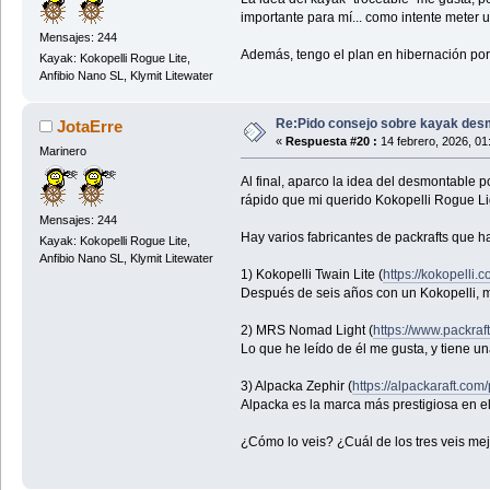
importante para mí... como intente meter 
Mensajes: 244
Además, tengo el plan en hibernación porq
Kayak: Kokopelli Rogue Lite,
Anfibio Nano SL, Klymit Litewater
Re:Pido consejo sobre kayak des
JotaErre
«
Respuesta #20 :
14 febrero, 2026, 01
Marinero
Al final, aparco la idea del desmontable p
rápido que mi querido Kokopelli Rogue Ligh
Mensajes: 244
Hay varios fabricantes de packrafts que ha
Kayak: Kokopelli Rogue Lite,
Anfibio Nano SL, Klymit Litewater
1) Kokopelli Twain Lite (
https://kokopelli.c
Después de seis años con un Kokopelli, m
2) MRS Nomad Light (
https://www.packraf
Lo que he leído de él me gusta, y tiene 
3) Alpacka Zephir (
https://alpackaraft.com
Alpacka es la marca más prestigiosa en el 
¿Cómo lo veis? ¿Cuál de los tres veis me