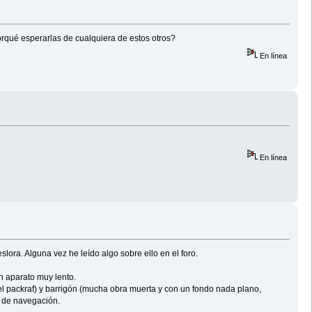
orqué esperarlas de cualquiera de estos otros?
En línea
En línea
ora. Alguna vez he leído algo sobre ello en el foro.
n aparato muy lento.
l packraf) y barrigón (mucha obra muerta y con un fondo nada plano,
k de navegación.