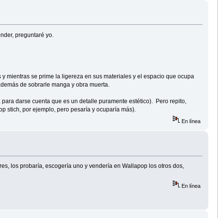
nder, preguntaré yo.
 y mientras se prime la ligereza en sus materiales y el espacio que ocupa
va además de sobrarle manga y obra muerta.
 para darse cuenta que es un detalle puramente estético). Pero repito,
op stich, por ejemplo, pero pesaría y ocuparía más).
En línea
s tres, los probaría, escogería uno y vendería en Wallapop los otros dos,
En línea