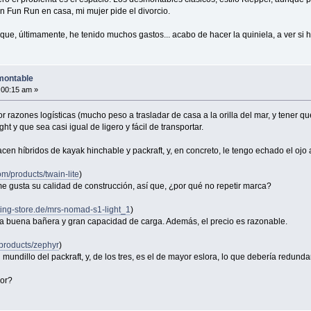
un Fun Run en casa, mi mujer pide el divorcio.
ue, últimamente, he tenido muchos gastos... acabo de hacer la quiniela, a ver si h
montable
:00:15 am »
or razones logísticas (mucho peso a trasladar de casa a la orilla del mar, y tener
t y que sea casi igual de ligero y fácil de transportar.
cen híbridos de kayak hinchable y packraft, y, en concreto, le tengo echado el ojo a
om/products/twain-lite
)
e gusta su calidad de construcción, así que, ¿por qué no repetir marca?
ting-store.de/mrs-nomad-s1-light_1
)
una buena bañera y gran capacidad de carga. Además, el precio es razonable.
/products/zephyr
)
mundillo del packraft, y, de los tres, es el de mayor eslora, lo que debería redund
jor?