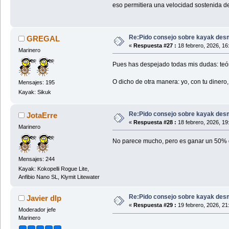
eso permitiera una velocidad sostenida de
Re:Pido consejo sobre kayak des
GREGAL
«
Respuesta #27 :
18 febrero, 2026, 16
Marinero
Pues has despejado todas mis dudas: teóri
O dicho de otra manera: yo, con tu dinero
Mensajes: 195
Kayak: Sikuk
Re:Pido consejo sobre kayak des
JotaErre
«
Respuesta #28 :
18 febrero, 2026, 19
Marinero
No parece mucho, pero es ganar un 50% d
Mensajes: 244
Kayak: Kokopelli Rogue Lite,
Anfibio Nano SL, Klymit Litewater
Re:Pido consejo sobre kayak des
Javier dlp
«
Respuesta #29 :
19 febrero, 2026, 21
Moderador jefe
Marinero