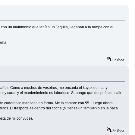
r con un matrimonio que tenían un Tequila, llegaban a la rampa con el
cama.
En línea
 años. Como a muchos de vosotros, me encanta el kayak de mar y
muy caras y el mantenimiento es laborioso. Supongo que después de salir
 de caderas te mantiene en forma. Me la compre con 55....luego ahora
os. El trasporte es dentro del coche (si tienes un familiar) o en la baca
testa de mi cónyuge).
En línea