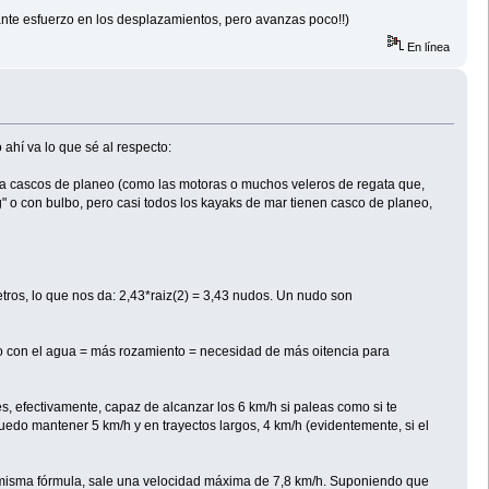
tante esfuerzo en los desplazamientos, pero avanzas poco!!)
En línea
ahí va lo que sé al respecto:
ra cascos de planeo (como las motoras o muchos veleros de regata que,
" o con bulbo, pero casi todos los kayaks de mar tienen casco de planeo,
etros, lo que nos da: 2,43*raiz(2) = 3,43 nudos. Un nudo son
to con el agua = más rozamiento = necesidad de más oitencia para
, efectivamente, capaz de alcanzar los 6 km/h si paleas como si te
puedo mantener 5 km/h y en trayectos largos, 4 km/h (evidentemente, si el
la misma fórmula, sale una velocidad máxima de 7,8 km/h. Suponiendo que