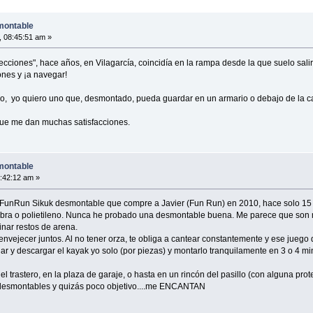
montable
, 08:45:51 am »
ecciones", hace años, en Vilagarcía, coincidía en la rampa desde la que suelo sali
ones y ¡a navegar!
o, yo quiero uno que, desmontado, pueda guardar en un armario o debajo de la 
que me dan muchas satisfacciones.
montable
9:42:12 am »
a FunRun Sikuk desmontable que compre a Javier (Fun Run) en 2010, hace solo 15
fibra o polietileno. Nunca he probado una desmontable buena. Me parece que son 
inar restos de arena.
envejecer juntos. Al no tener orza, te obliga a cantear constantemente y ese juego
y descargar el kayak yo solo (por piezas) y montarlo tranquilamente en 3 o 4 minut
el trastero, en la plaza de garaje, o hasta en un rincón del pasillo (con alguna pro
 desmontables y quizás poco objetivo....me ENCANTAN