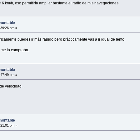
 6 km/h, eso permitiría ampliar bastante el radio de mis navegaciones.
montable
:39:26 pm »
camente puedes ir más rápido pero prácticamente vas a ir igual de lento.
, me lo compraba.
montable
:47:49 pm »
e velocidad...
montable
:21:01 pm »