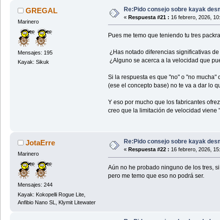
Re:Pido consejo sobre kayak des
GREGAL
«
Respuesta #21 :
16 febrero, 2026, 10
Marinero
Pues me temo que teniendo tu tres packraf
¿Has notado diferencias significativas de 
Mensajes: 195
¿Alguno se acerca a la velocidad que pu
Kayak: Sikuk
Si la respuesta es que "no" o "no mucha" 
(ese el concepto base) no te va a dar lo 
Y eso por mucho que los fabricantes ofrez
creo que la limitación de velocidad viene 
Re:Pido consejo sobre kayak des
JotaErre
«
Respuesta #22 :
16 febrero, 2026, 15
Marinero
Aún no he probado ninguno de los tres, si m
pero me temo que eso no podrá ser.
Mensajes: 244
Kayak: Kokopelli Rogue Lite,
Anfibio Nano SL, Klymit Litewater