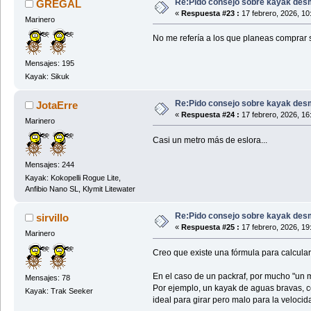
Re:Pido consejo sobre kayak des
GREGAL
«
Respuesta #23 :
17 febrero, 2026, 10
Marinero
No me refería a los que planeas comprar s
Mensajes: 195
Kayak: Sikuk
Re:Pido consejo sobre kayak des
JotaErre
«
Respuesta #24 :
17 febrero, 2026, 16
Marinero
Casi un metro más de eslora...
Mensajes: 244
Kayak: Kokopelli Rogue Lite,
Anfibio Nano SL, Klymit Litewater
Re:Pido consejo sobre kayak des
sirvillo
«
Respuesta #25 :
17 febrero, 2026, 19
Marinero
Creo que existe una fórmula para calcular
En el caso de un packraf, por mucho "un 
Mensajes: 78
Por ejemplo, un kayak de aguas bravas, c
Kayak: Trak Seeker
ideal para girar pero malo para la veloci