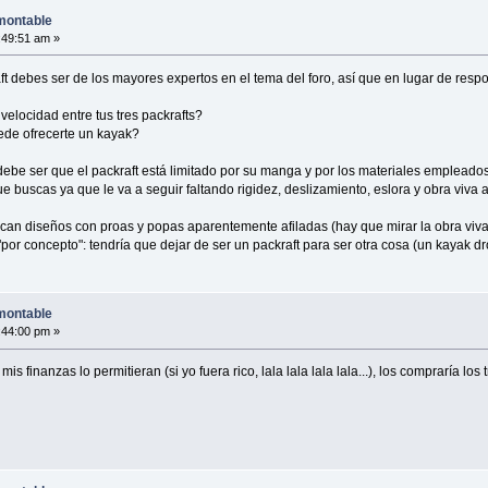
montable
:49:51 am »
t debes ser de los mayores expertos en el tema del foro, así que en lugar de respo
velocidad entre tus tres packrafts?
ede ofrecerte un kayak?
debe ser que el packraft está limitado por su manga y por los materiales empleados
que buscas ya que le va a seguir faltando rigidez, deslizamiento, eslora y obra vi
can diseños con proas y popas aparentemente afiladas (hay que mirar la obra viva
"por concepto": tendría que dejar de ser un packraft para ser otra cosa (un kayak dr
montable
:44:00 pm »
is finanzas lo permitieran (si yo fuera rico, lala lala lala lala...), los compraría lo