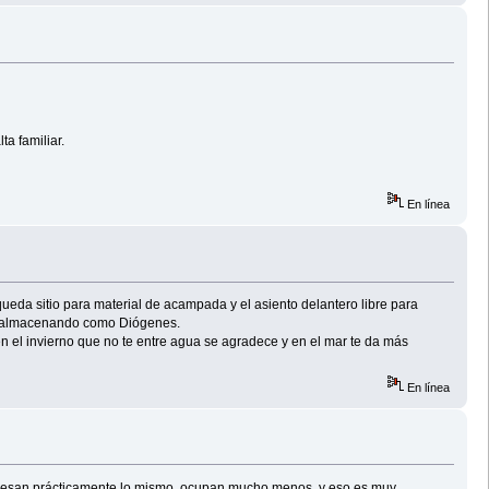
a familiar.
En línea
da sitio para material de acampada y el asiento delantero libre para
oy almacenando como Diógenes.
 el invierno que no te entre agua se agradece y en el mar te da más
En línea
ue pesan prácticamente lo mismo, ocupan mucho menos, y eso es muy