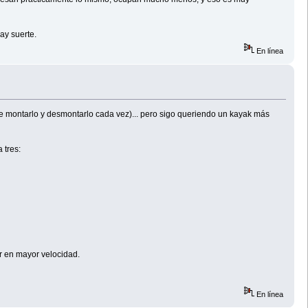
ay suerte.
En línea
 que montarlo y desmontarlo cada vez)... pero sigo queriendo un kayak más
 tres:
ar en mayor velocidad.
En línea