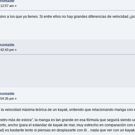
montable
:12:57 am »
ino a los que ya tienes. Si entre ellos no hay grandes diferencias de velocidad ¿p
montable
:42:43 pm »
montable
:54:35 pm »
 la velocidad máxima teórica de un kayak, entiendo que relacionando manga con esl
metro más de eslora", la manga es tan grande en esa fórmula que seguirá siendo u
orto, ancho (para el estandar de kayak de mar, muy estrecho en comparación con e
dad) es bastante lento si piensas en desplazarte con él... nada que ver con un kaya