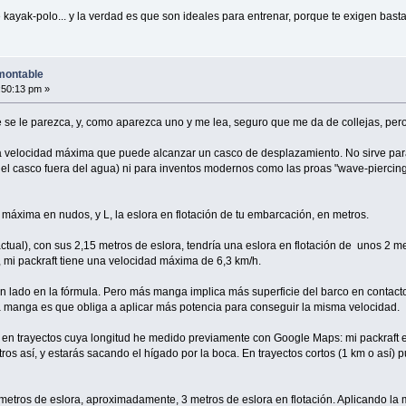
 kayak-polo... y la verdad es que son ideales para entrenar, porque te exigen bas
montable
:50:13 pm »
e se le parezca, y, como aparezca uno y me lea, seguro que me da de collejas, pero 
la velocidad máxima que puede alcanzar un casco de desplazamiento. No sirve pa
el casco fuera del agua) ni para inventos modernos como las proas "wave-piercing
 máxima en nudos, y L, la eslora en flotación de tu embarcación, en metros.
actual), con sus 2,15 metros de eslora, tendría una eslora en flotación de unos 2 m
 mi packraft tiene una velocidad máxima de 6,3 km/h.
n lado en la fórmula. Pero más manga implica más superficie del barco en contac
e la manga es que obliga a aplicar más potencia para conseguir la misma velocidad.
en trayectos cuya longitud he medido previamente con Google Maps: mi packraft es
ros así, y estarás sacando el hígado por la boca. En trayectos cortos (1 km o así) 
5 metros de eslora, aproximadamente, 3 metros de eslora en flotación. Aplicando 