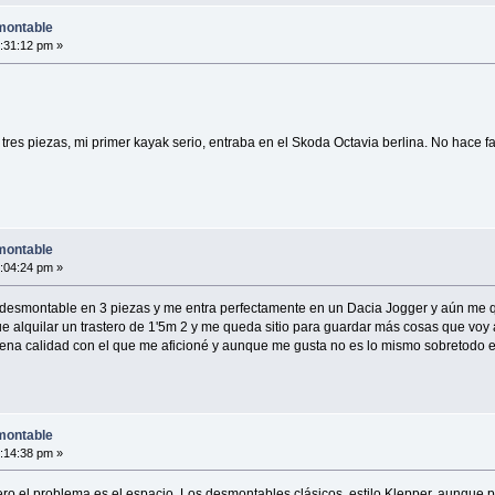
montable
4:31:12 pm »
es piezas, mi primer kayak serio, entraba en el Skoda Octavia berlina. No hace falt
montable
0:04:24 pm »
esmontable en 3 piezas y me entra perfectamente en un Dacia Jogger y aún me que
e alquilar un trastero de 1'5m 2 y me queda sitio para guardar más cosas que v
na calidad con el que me aficioné y aunque me gusta no es lo mismo sobretodo en
montable
2:14:38 pm »
pero el problema es el espacio. Los desmontables clásicos, estilo Klepper, aunq