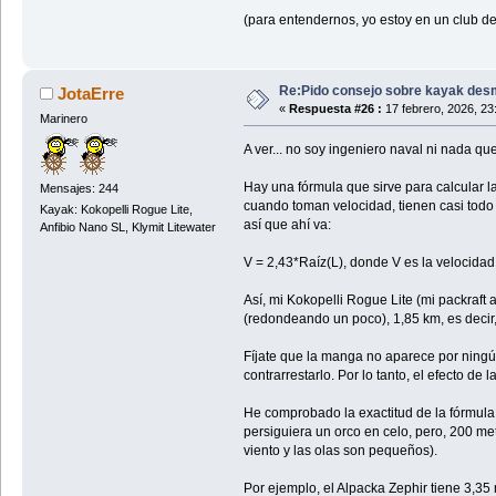
(para entendernos, yo estoy en un club de
Re:Pido consejo sobre kayak des
JotaErre
«
Respuesta #26 :
17 febrero, 2026, 23
Marinero
A ver... no soy ingeniero naval ni nada qu
Hay una fórmula que sirve para calcular 
Mensajes: 244
cuando toman velocidad, tienen casi todo 
Kayak: Kokopelli Rogue Lite,
así que ahí va:
Anfibio Nano SL, Klymit Litewater
V = 2,43*Raíz(L), donde V es la velocidad
Así, mi Kokopelli Rogue Lite (mi packraft 
(redondeando un poco), 1,85 km, es decir,
Fíjate que la manga no aparece por ningú
contrarrestarlo. Por lo tanto, el efecto d
He comprobado la exactitud de la fórmula 
persiguiera un orco en celo, pero, 200 met
viento y las olas son pequeños).
Por ejemplo, el Alpacka Zephir tiene 3,3