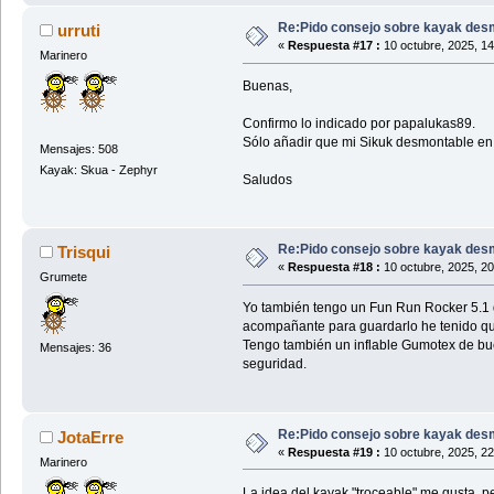
Re:Pido consejo sobre kayak des
urruti
«
Respuesta #17 :
10 octubre, 2025, 1
Marinero
Buenas,
Confirmo lo indicado por papalukas89.
Sólo añadir que mi Sikuk desmontable en tr
Mensajes: 508
Kayak: Skua - Zephyr
Saludos
Re:Pido consejo sobre kayak des
Trisqui
«
Respuesta #18 :
10 octubre, 2025, 2
Grumete
Yo también tengo un Fun Run Rocker 5.1 d
acompañante para guardarlo he tenido qu
Tengo también un inflable Gumotex de bue
Mensajes: 36
seguridad.
Re:Pido consejo sobre kayak des
JotaErre
«
Respuesta #19 :
10 octubre, 2025, 2
Marinero
La idea del kayak "troceable" me gusta, 