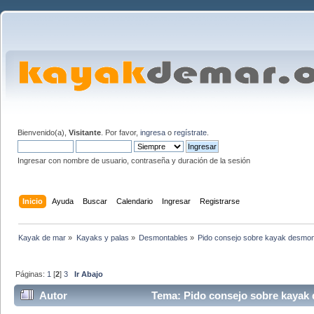
Bienvenido(a),
Visitante
. Por favor,
ingresa
o
regístrate
.
Ingresar con nombre de usuario, contraseña y duración de la sesión
Inicio
Ayuda
Buscar
Calendario
Ingresar
Registrarse
Kayak de mar
»
Kayaks y palas
»
Desmontables
»
Pido consejo sobre kayak desmon
Páginas:
1
[
2
]
3
Ir Abajo
Autor
Tema: Pido consejo sobre kayak 