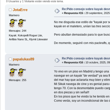
0 Usuarios y 1 Visitante están viendo este tema.
Re:Pido consejo sobre kayak des
JotaErre
«
Respuesta #15 :
29 septiembre, 2025
Marinero
No me disgusta ese estilo de "kayak por s
kayak en el maletero, unían las tres secci
Mensajes: 244
Pero abultan demasiado para lo que busc
Kayak: Kokopelli Rogue Lite,
Anfibio Nano SL, Klymit Litewater
De momento, seguiré con mis packrafts, 
Re:Pido consejo sobre kayak des
papalukas89
«
Respuesta #16 :
10 octubre, 2025, 0
Marinero
Yo vivo en un piso en Madrid y tengo un
navegar en un kayak "de verdad" ya sea 
del mar hay que aclararla muy bien y elim
Mensajes: 255
Mi Sikuk navega de cine y es genial para 
tengo 70. Con la desmontable puedo cargar 
en dos piezas y sin señal!!
En los pisos que he vivido la he tenido en 
Como verás, soy un incondicional de las