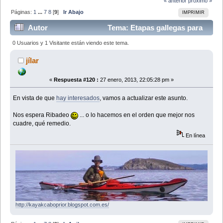
« anterior
próximo »
Páginas:
1
...
7
8
[
9
]
Ir Abajo
IMPRIMIR
Autor
Tema: Etapas gallegas para
Proyecto Costa Ibérica 2010 (Leído 275918 veces)
0 Usuarios y 1 Visitante están viendo este tema.
jílar
«
Respuesta #120 :
27 enero, 2013, 22:05:28 pm »
En vista de que
hay interesados
, vamos a actualizar este asunto.
Nos espera Ribadeo
... o lo hacemos en el orden que mejor nos
cuadre, qué remedio.
En línea
http://kayakcaboprior.blogspot.com.es/