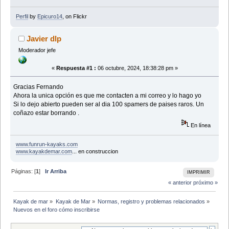
Perfil
by
Epicuro14
, on Flickr
Javier dlp
Moderador jefe
«
Respuesta #1 :
06 octubre, 2024, 18:38:28 pm »
Gracias Fernando
Ahora la unica opción es que me contacten a mi correo y lo hago yo
Si lo dejo abierto pueden ser al dia 100 spamers de paises raros. Un
coñazo estar borrando .
En línea
www.funrun-kayaks.com
www.kayakdemar.com
... en construccion
Páginas: [
1
]
Ir Arriba
IMPRIMIR
« anterior
próximo »
Kayak de mar
»
Kayak de Mar
»
Normas, registro y problemas relacionados
»
Nuevos en el foro cómo inscribirse