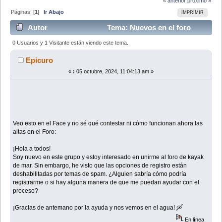
« anterior
próximo »
Páginas: [
1
]
Ir Abajo
IMPRIMIR
Autor
Tema: Nuevos en el foro
cómo inscribirse (Leído 37823 veces)
0 Usuarios y 1 Visitante están viendo este tema.
Epicuro
«
:
05 octubre, 2024, 11:04:13 am »
Veo esto en el Face y no sé qué contestar ni cómo funcionan ahora las
altas en el Foro:
¡Hola a todos!
Soy nuevo en este grupo y estoy interesado en unirme al foro de kayak
de mar. Sin embargo, he visto que las opciones de registro están
deshabilitadas por temas de spam. ¿Alguien sabría cómo podría
registrarme o si hay alguna manera de que me puedan ayudar con el
proceso?
¡Gracias de antemano por la ayuda y nos vemos en el agua! 🛶
En línea