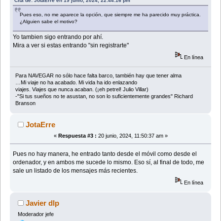
Cita de: JotaErre en 19 junio, 2024, 22:44:16 pm
Pues eso, no me aparece la opción, que siempre me ha parecido muy práctica.
¿Alguien sabe el motivo?
Yo tambien sigo entrando por ahí.
Mira a ver si estas entrando "sin registrarte"
En línea
Para NAVEGAR no sólo hace falta barco, también hay que tener alma
…Mi viaje no ha acabado. Mi vida ha ido enlazando
viajes. Viajes que nunca acaban. (¡eh petrel! Julio Villar)
-"Si tus sueños no te asustan, no son lo suficientemente grandes" Richard
Branson
JotaErre
«
Respuesta #3 :
20 junio, 2024, 11:50:37 am »
Pues no hay manera, he entrado tanto desde el móvil como desde el
ordenador, y en ambos me sucede lo mismo. Eso sí, al final de todo, me
sale un listado de los mensajes más recientes.
En línea
Javier dlp
Moderador jefe