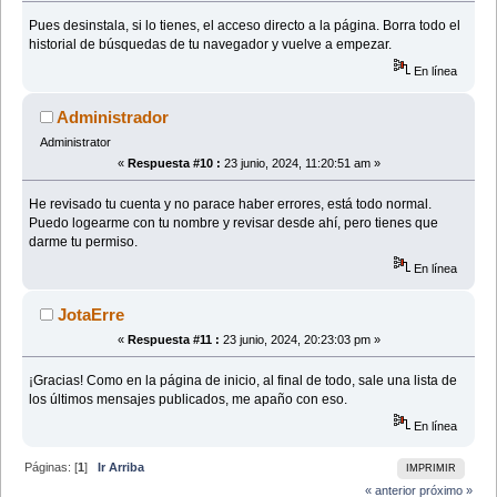
Pues desinstala, si lo tienes, el acceso directo a la página. Borra todo el
historial de búsquedas de tu navegador y vuelve a empezar.
En línea
Administrador
Administrator
«
Respuesta #10 :
23 junio, 2024, 11:20:51 am »
He revisado tu cuenta y no parace haber errores, está todo normal.
Puedo logearme con tu nombre y revisar desde ahí, pero tienes que
darme tu permiso.
En línea
JotaErre
«
Respuesta #11 :
23 junio, 2024, 20:23:03 pm »
¡Gracias! Como en la página de inicio, al final de todo, sale una lista de
los últimos mensajes publicados, me apaño con eso.
En línea
Páginas: [
1
]
Ir Arriba
IMPRIMIR
« anterior
próximo »