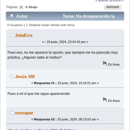
« anterior
próximo »
Páginas: [
1
]
Ir Abajo
IMPRIMIR
Autor
Tema: Ha desaparecido la
opción de ver mensajes no leídos (Leído 41771 veces)
0 Usuarios y 1 Visitante están viendo este tema.
JotaErre
«
:
19 junio, 2024, 22:44:16 pm »
Pues eso, no me aparece la opción, que siempre me ha parecido muy
práctica. ¿Alguien sabe el motivo?
En línea
Jesús SM
«
Respuesta #1 :
19 junio, 2024, 23:16:01 pm »
Pues a mí sí que me sigue apareciendo
En línea
esscapar
«
Respuesta #2 :
20 junio, 2024, 08:15:03 am »