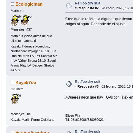
Re:Top dry suit
Ecologicman
«
Respuesta #2 :
28 enero, 2026, 16:2
Marinero
Creo que te refieres a algunos que llevan 
caigas al agua. Depende de el ajuste.
Mensajes: 437
Mata tus vicios antes de que
ellos te maten a ti.
Kayak: Tiderace Xceed xs,
Northshore Voyager 16.10, Fun
Run Neutron LS, PH Scorpio MK
II LV, Valley Sirona 15.10, Zegul
Arrow Play LV, Dagger Stratos
14.5 S
Re:Top dry suit
KayakYou
«
Respuesta #3 :
02 febrero, 2026, 15:
Grumete
¿Quieres decir que hay TOPs con latex en
Mensajes: 18
Eliseo Pita
Tlf: 981627006/630050021
Kayak: Marlin Force Goltziana
Re:Top dry suit
VertigoAventura