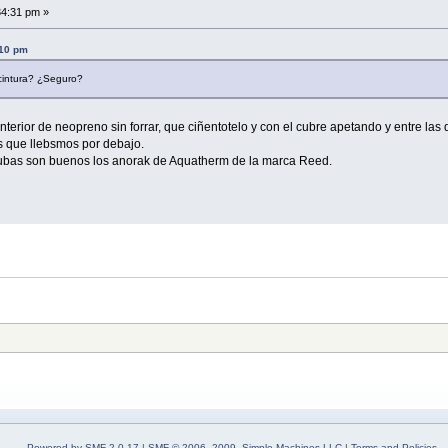
34:31 pm »
:10 pm
cintura? ¿Seguro?
 interior de neopreno sin forrar, que ciñentotelo y con el cubre apetando y entre la
das que llebsmos por debajo.
chubas son buenos los anorak de Aquatherm de la marca Reed.
Powered by SMF 2.0.17
|
SMF © 2006–2009, Simple Machines LLC
|
Terms and Policies