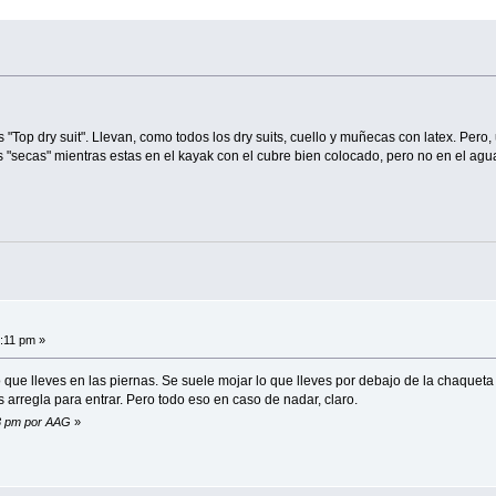
"Top dry suit". Llevan, como todos los dry suits, cuello y muñecas con latex. Pero, 
s "secas" mientras estas en el kayak con el cubre bien colocado, pero no en el ag
:11 pm »
que lleves en las piernas. Se suele mojar lo que lleves por debajo de la chaqueta
s arregla para entrar. Pero todo eso en caso de nadar, claro.
33 pm por AAG
»