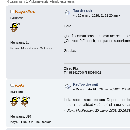
0 Usuarios y 1 Visitante están viendo este tema.
Top dry suit
KayakYou
«
:
20 enero, 2026, 11:21:20 am »
Grumete
Hola,
Quería consultaros una cosa acerca de los 
¿Correcto? Es decir, son partes superiore
Mensajes: 18
Kayak: Marlin Force Goltziana
Gracias.
Eliseo Pita
Tlf: 981627006/630050021
Re:Top dry suit
AAG
«
Respuesta #1 :
20 enero, 2026, 20:20
Marinero
Hola, secos, secos no son. Depende de lo 
integral de calidad y aún así el agua se la
«
Última Modificación: 20 enero, 2026, 20:26:
Mensajes: 310
Kayak: Fun Run The Rocker