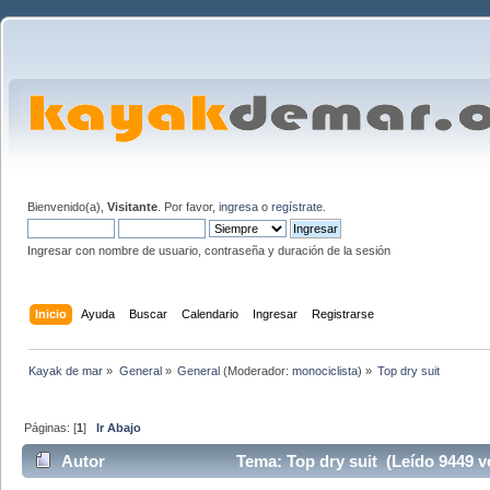
Bienvenido(a),
Visitante
. Por favor,
ingresa
o
regístrate
.
Ingresar con nombre de usuario, contraseña y duración de la sesión
Inicio
Ayuda
Buscar
Calendario
Ingresar
Registrarse
Kayak de mar
»
General
»
General
(Moderador:
monociclista
) »
Top dry suit
Páginas: [
1
]
Ir Abajo
Autor
Tema: Top dry suit (Leído 9449 v