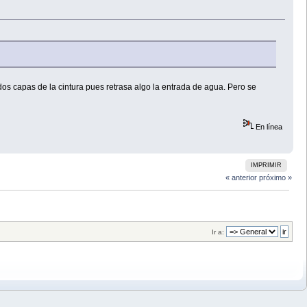
s dos capas de la cintura pues retrasa algo la entrada de agua. Pero se
En línea
IMPRIMIR
« anterior
próximo »
Ir a: