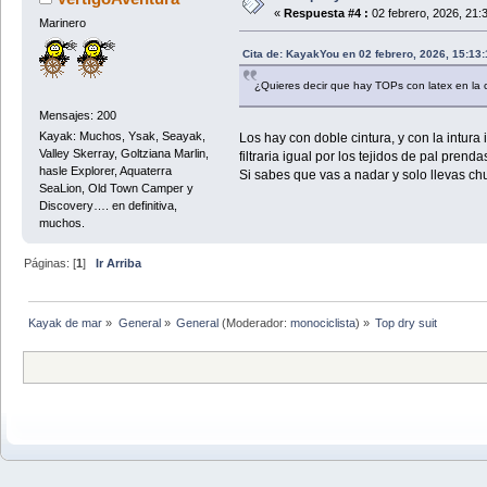
«
Respuesta #4 :
02 febrero, 2026, 21:
Marinero
Cita de: KayakYou en 02 febrero, 2026, 15:13
¿Quieres decir que hay TOPs con latex en la 
Mensajes: 200
Kayak: Muchos, Ysak, Seayak,
Los hay con doble cintura, y con la intura
Valley Skerray, Goltziana Marlin,
filtraria igual por los tejidos de pal pren
hasle Explorer, Aquaterra
Si sabes que vas a nadar y solo llevas 
SeaLion, Old Town Camper y
Discovery…. en definitiva,
muchos.
Páginas: [
1
]
Ir Arriba
Kayak de mar
»
General
»
General
(Moderador:
monociclista
) »
Top dry suit