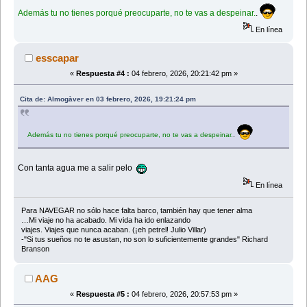
Además tu no tienes porqué preocuparte, no te vas a despeinar.
.
En línea
esscapar
«
Respuesta #4 :
04 febrero, 2026, 20:21:42 pm »
Cita de: Almogàver en 03 febrero, 2026, 19:21:24 pm
Además tu no tienes porqué preocuparte, no te vas a despeinar.
.
Con tanta agua me a salir pelo
En línea
Para NAVEGAR no sólo hace falta barco, también hay que tener alma
…Mi viaje no ha acabado. Mi vida ha ido enlazando
viajes. Viajes que nunca acaban. (¡eh petrel! Julio Villar)
-"Si tus sueños no te asustan, no son lo suficientemente grandes" Richard
Branson
AAG
«
Respuesta #5 :
04 febrero, 2026, 20:57:53 pm »