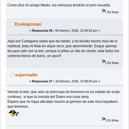
Como dice mi amigo Marko, las merluzas tendrán el pelo revuelto.
En línea
Ecologicman
«
Respuesta #6 :
06 febrero, 2026, 22:09:52 pm »
Aqui por Cartagena sopla que da miedo, y ha llovido mucho mas de lo
habitual, toda mi flota en dique seco, que aburrimiento. Esque apenas
da para salir con la bici, porque si pillas un dia sin viento, esta todos los
caminos llenos de barro, un asco!!
En línea
supernadie
«
Respuesta #7 :
18 febrero, 2026, 14:58:00 pm »
Viendo la tele, que solo se preocupa de tenernos en un estado de susto
continuo, vi que la crecida del Duero era cosa seria.
Espero que no haya afectado mucho al germen de este virus kayakero
que tenemos .
En línea