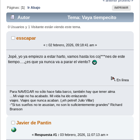
« anterior
próximo »
Páginas: [
1
]
Ir Abajo
IMPRIMIR
Autor
Tema: Vaya tiempecito
(Leído 12492 veces)
0 Usuarios y 1 Visitante están viendo este tema.
esscapar
«
:
02 febrero, 2026, 09:18:41 am »
Jopé, yo ya empiezo a estar harto, vamos hasta los coj***nes de este
tiempo.....¿es que ya nunca va a parar el viento?
En línea
Para NAVEGAR no sólo hace falta barco, también hay que tener alma
…Mi viaje no ha acabado. Mi vida ha ido enlazando
viajes. Viajes que nunca acaban. (¡eh petrel! Julio Villar)
-"Si tus sueños no te asustan, no son lo suficientemente grandes" Richard
Branson
Javier de Pantin
«
Respuesta #1 :
03 febrero, 2026, 11:07:13 am »