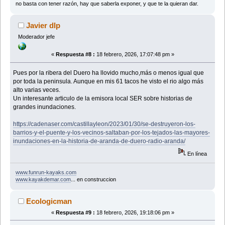
no basta con tener razón, hay que saberla exponer, y que te la quieran dar.
Javier dlp
Moderador jefe
«
Respuesta #8 :
18 febrero, 2026, 17:07:48 pm »
Pues por la ribera del Duero ha llovido mucho,más o menos igual que
por toda la peninsula. Aunque en mis 61 tacos he visto el rio algo más
alto varias veces.
Un interesante articulo de la emisora local SER sobre historias de
grandes inundaciones.
https://cadenaser.com/castillayleon/2023/01/30/se-destruyeron-los-
barrios-y-el-puente-y-los-vecinos-saltaban-por-los-tejados-las-mayores-
inundaciones-en-la-historia-de-aranda-de-duero-radio-aranda/
En línea
www.funrun-kayaks.com
www.kayakdemar.com
... en construccion
Ecologicman
«
Respuesta #9 :
18 febrero, 2026, 19:18:06 pm »