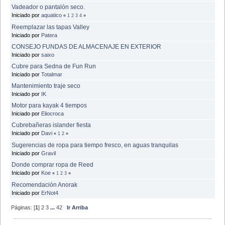
Vadeador o pantalón seco.
Iniciado por
aquatico
«
1
2
3
4
»
Reemplazar las tapas Valley
Iniciado por
Patera
CONSEJO FUNDAS DE ALMACENAJE EN EXTERIOR
Iniciado por
saixo
Cubre para Sedna de Fun Run
Iniciado por
Totalmar
Mantenimiento traje seco
Iniciado por
IK
Motor para kayak 4 tiempos
Iniciado por
Eliocroca
Cubrebañeras islander fiesta
Iniciado por
Davi
«
1
2
»
Sugerencias de ropa para tiempo fresco, en aguas tranquilas
Iniciado por
Gravil
Donde comprar ropa de Reed
Iniciado por
Koe
«
1
2
3
»
Recomendación Anorak
Iniciado por
ErNot4
Páginas: [
1
]
2
3
...
42
Ir Arriba