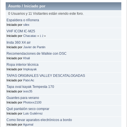
Asunto
/
Iniciado por
0 Usuarios y 11 Visitantes están viendo este foro.
Espaldera o riñonera
Iniciado por
silex
VHF ICOM IC-M25
Iniciado por
Chacatac
«
1
2
»
Insta 360 X4 air
Iniciado por
Javier de Pantin
Recomendaciones de Walkie con DSC
Iniciado por
Khali
Ropa interior técnica
Iniciado por
Impkayak
TAPAS ORIGINALES VALLEY DESCATALOGADAS
Iniciado por
Patxi Ac
Tapa oval kayak Tempesta 170
Iniciado por
ixes35
Guantes para verano
Iniciado por
Photovx2100
Qué pantalón seco comprar
Iniciado por
Luis Gutiérrez
Como llevar aparatos electrónicos a bordo
Iniciado por
Agumal