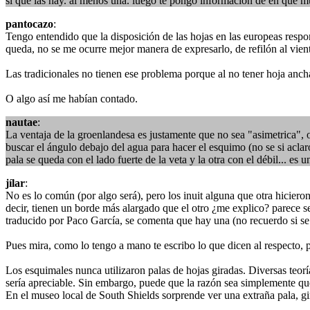
si que las hay. al menos una. luego te pongo informacion de en que m
pantocazo
:
Tengo entendido que la disposición de las hojas en las europeas respo
queda, no se me ocurre mejor manera de expresarlo, de refilón al vient
Las tradicionales no tienen ese problema porque al no tener hoja anch
O algo así me habían contado.
nautae
:
La ventaja de la groenlandesa es justamente que no sea "asimetrica", o
buscar el ángulo debajo del agua para hacer el esquimo (no se si acla
pala se queda con el lado fuerte de la veta y la otra con el débil... es 
jílar
:
No es lo común (por algo será), pero los inuit alguna que otra hicieron
decir, tienen un borde más alargado que el otro ¿me explico? parece se
traducido por Paco García, se comenta que hay una (no recuerdo si s
Pues mira, como lo tengo a mano te escribo lo que dicen al respecto,
Los esquimales nunca utilizaron palas de hojas giradas. Diversas teorí
sería apreciable. Sin embargo, puede que la razón sea simplemente qu
En el museo local de South Shields sorprende ver una extraña pala, gi