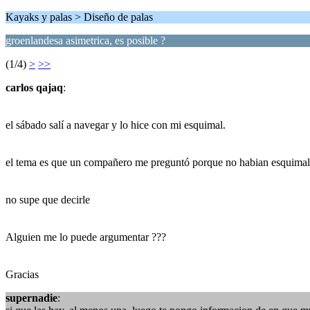
Kayaks y palas > Diseño de palas
groenlandesa asimetrica, es posible ?
(1/4)
>
>>
carlos qajaq
:
el sábado salí a navegar y lo hice con mi esquimal.
el tema es que un compañero me preguntó porque no habian esquimales 
no supe que decirle
Alguien me lo puede argumentar ???
Gracias
supernadie
: