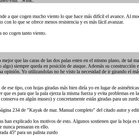
useo está. :wink:
nde a que cogen mucho viento lo que hace más difícil el avance. Al modo
o con lo que se ofrece menos resistencia y es más fácil avanzar.
a no cogen tanto viento.
 mejor que las caras de las dos palas esten en el mismo plano, de tal ma
ro algo) siempre queda en posición de ataque. Además su construcción es
una opinión. Yo utilizandolas no he visto la necesidad de ir girando el más
 de ese tipo, con hojas giradas más bien diría yo en lugar de asimétricas
r que es para que la pala ejerza la misma fuerza y evita problemas en l
e conserva en algún museo) y concretamente están giradas para un zurdo
 página 234 de "Kayak de mar. Manual completo" del citado autor y edi
as han explicado los motivos de esto. Algunos sostienen que la hoja es t
e nunca pensaran en ello.
rada 45º para un palista zurdo