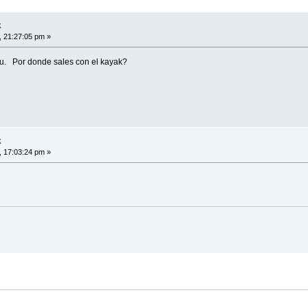
k
, 21:27:05 pm »
hu. Por donde sales con el kayak?
k
, 17:03:24 pm »