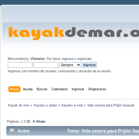
Bienvenido(a),
Visitante
. Por favor,
ingresa
o
regístrate
.
Ingresar con nombre de usuario, contraseña y duración de la sesión
Inicio
Ayuda
Buscar
Calendario
Ingresar
Registrarse
Kayak de mar
»
Kayaks y palas
»
Kayaks a vela
»
Vela casera para Prijón Seayak
Páginas:
1
2
[
3
]
Ir Abajo
Autor
Tema: Vela casera para Prijón Se