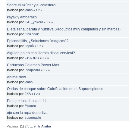
Sobre el azúcar y el colesterol
Iniciado por
joabp
«
1
2
»
kayak y embarazo
Iniciado por
CAT_yakera
«
1
2
»
Dieta sana, barata y nutritiva (Productos muy completos y sin marcas)
Iniciado por
Ghizonak
Epicondilitis, ¿Soluciones "magicas"?
Iniciado por
Itapoà
«
1
2
»
Alguien palea con Hernia discal cervical?
Iniciado por
CHARRO
«
1
2
»
Cartuchos Coleman Power Max
Iniciado por
Picapiedra
«
1
2
»
Animal flow
Iniciado por
joabp
Ondas de choque sobre Calcificación en el Supraespinoso
Iniciado por
JKA
«
1
2
»
Protejer los oídos del frío
Iniciado por
Epicuro
ojo con la ropa deportiva
Iniciado por
supernadie
Páginas: [
1
]
2
3
...
9
Ir Arriba