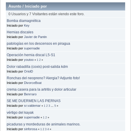
Asunto
/
Iniciado por
0 Usuarios y 7 Visitantes están viendo este foro.
Bomba diamagnética
Iniciado por
Key
Hernias discales
Iniciado por
Javier de Pantin
patologías en los descensos en piragua
Iniciado por
supernadie
Operación hernia discal L5-S1
Iniciado por
youtoo
«
1
2
»
Dolor rabadilla (coxis) post-salida kdm
Iniciado por
OriolD
Ronchas del neopreno? Alergia? Adjunto foto!
Iniciado por
DivorceBoat
crema casera para la artritis y dolor articular
Iniciado por
Benrraro
SE ME DUERMEN LAS PIERNAS
Iniciado por
sr.valdemar
«
1
2
3
...
5
»
vértigo del kayak
Iniciado por
supernadie
«
1
2
»
picaduras y mordeduras de animales marinos.
Iniciado por
sinforosa
«
1
2
3
4
»