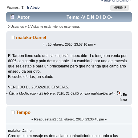
« anterior
próximo »
Páginas: [
1
]
Ir Abajo
IMPRIMIR
Autor
Tema: -V E N D I D O-
TARPON 120 POR KAYAK DE TRAVESIA (Leído 23838
0 Usuarios y 1 Visitante están viendo este tema.
veces)
malaka-Daniel
«
:
10 febrero, 2010, 23:57:10 pm »
El Tarpon tiene solo una salida, está impecable. Lo tengo en venta por
600€ con carrito y pala desmontable. Lo cambiaría por uno de travesía
que sea estable para un principiante pero que no tenga que cambiarlo
enseguida por otro.
Escucho ofertas, un saludo.
VENDIDO EL 23/02/2010 GRACIAS.
«
Última Modificación: 23 febrero, 2010, 21:09:05 pm por malaka-Daniel
»
En
línea
Tempo
«
Respuesta #1 :
11 febrero, 2010, 23:36:45 pm »
malaka-Daniel:
Creo que tu mensaje es demasiado contradictorio en cuanto a las