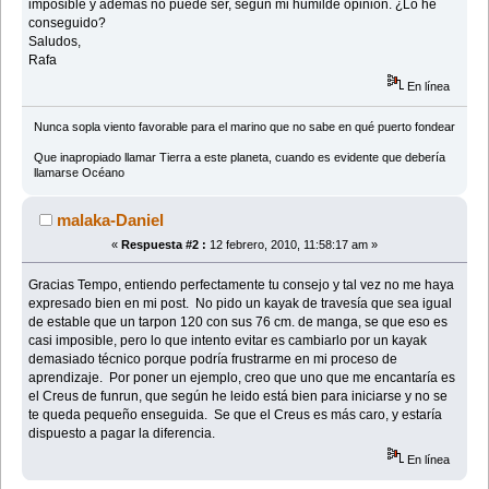
imposible y además no puede ser, según mi humilde opinión. ¿Lo he
conseguido?
Saludos,
Rafa
En línea
Nunca sopla viento favorable para el marino que no sabe en qué puerto fondear
Que inapropiado llamar Tierra a este planeta, cuando es evidente que debería
llamarse Océano
malaka-Daniel
«
Respuesta #2 :
12 febrero, 2010, 11:58:17 am »
Gracias Tempo, entiendo perfectamente tu consejo y tal vez no me haya
expresado bien en mi post. No pido un kayak de travesía que sea igual
de estable que un tarpon 120 con sus 76 cm. de manga, se que eso es
casi imposible, pero lo que intento evitar es cambiarlo por un kayak
demasiado técnico porque podría frustrarme en mi proceso de
aprendizaje. Por poner un ejemplo, creo que uno que me encantaría es
el Creus de funrun, que según he leido está bien para iniciarse y no se
te queda pequeño enseguida. Se que el Creus es más caro, y estaría
dispuesto a pagar la diferencia.
En línea