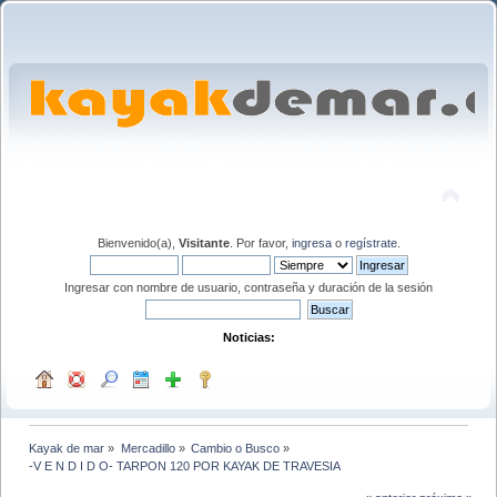
Bienvenido(a),
Visitante
. Por favor,
ingresa
o
regístrate
.
Ingresar con nombre de usuario, contraseña y duración de la sesión
Noticias:
Kayak de mar
»
Mercadillo
»
Cambio o Busco
»
-V E N D I D O- TARPON 120 POR KAYAK DE TRAVESIA