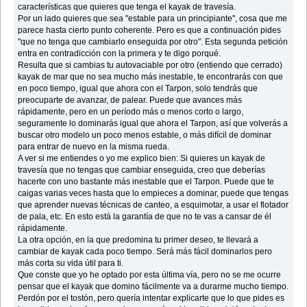
características que quieres que tenga el kayak de travesía.
Por un lado quieres que sea "estable para un principiante", cosa que me
parece hasta cierto punto coherente. Pero es que a continuación pides
"que no tenga que cambiarlo enseguida por otro". Esta segunda petición
entra en contradicción con la primera y te digo porqué.
Resulta que si cambias tu autovaciable por otro (entiendo que cerrado)
kayak de mar que no sea mucho más inestable, te encontrarás con que
en poco tiempo, igual que ahora con el Tarpon, solo tendrás que
preocuparte de avanzar, de palear. Puede que avances más
rápidamente, pero en un período más o menos corto o largo,
seguramente lo dominarás igual que ahora el Tarpon, así que volverás a
buscar otro modelo un poco menos estable, o más difícil de dominar
para entrar de nuevo en la misma rueda.
A ver si me entiendes o yo me explico bien: Si quieres un kayak de
travesía que no tengas que cambiar enseguida, creo que deberías
hacerte con uno bastante más inestable que el Tarpon. Puede que te
caigas varias veces hasta que lo empieces a dominar, puede que tengas
que aprender nuevas técnicas de canteo, a esquimotar, a usar el flotador
de pala, etc. En esto está la garantía de que no te vas a cansar de él
rápidamente.
La otra opción, en la que predomina tu primer deseo, te llevará a
cambiar de kayak cada poco tiempo. Será más fácil dominarlos pero
más corta su vida útil para ti.
Que conste que yo he optado por esta última vía, pero no se me ocurre
pensar que el kayak que domino fácilmente va a durarme mucho tiempo.
Perdón por el tostón, pero quería intentar explicarte que lo que pides es