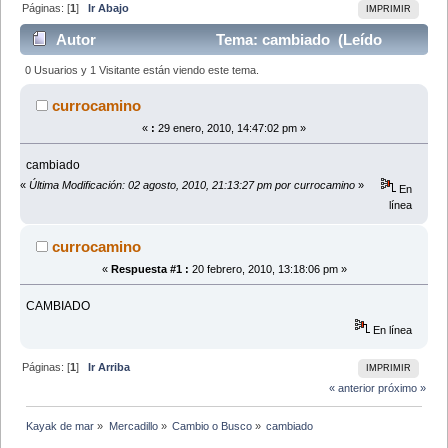
Páginas: [
1
]
Ir Abajo
IMPRIMIR
Autor
Tema: cambiado (Leído
16014 veces)
0 Usuarios y 1 Visitante están viendo este tema.
currocamino
«
:
29 enero, 2010, 14:47:02 pm »
cambiado
«
Última Modificación: 02 agosto, 2010, 21:13:27 pm por currocamino
»
En
línea
currocamino
«
Respuesta #1 :
20 febrero, 2010, 13:18:06 pm »
CAMBIADO
En línea
Páginas: [
1
]
Ir Arriba
IMPRIMIR
« anterior
próximo »
Kayak de mar
»
Mercadillo
»
Cambio o Busco
»
cambiado