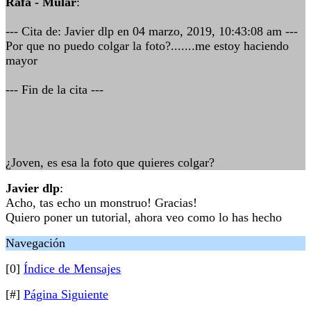
Rafa - Mular
:
--- Cita de: Javier dlp en 04 marzo, 2019, 10:43:08 am ---
Por que no puedo colgar la foto?.......me estoy haciendo
mayor
--- Fin de la cita ---
¿Joven, es esa la foto que quieres colgar?
Javier dlp
:
Acho, tas echo un monstruo! Gracias!
Quiero poner un tutorial, ahora veo como lo has hecho
Navegación
[0]
Índice de Mensajes
[#]
Página Siguiente