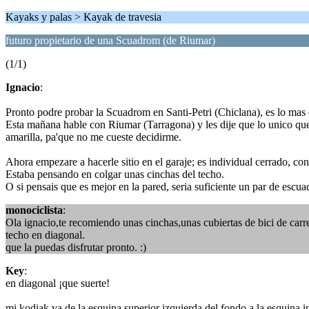
Kayaks y palas > Kayak de travesia
futuro propietario de una Scuadrom (de Riumar)
(1/1)
Ignacio
:
Pronto podre probar la Scuadrom en Santi-Petri (Chiclana), es lo mas 
Esta mañana hable con Riumar (Tarragona) y les dije que lo unico que 
amarilla, pa'que no me cueste decidirme.
Ahora empezare a hacerle sitio en el garaje; es individual cerrado, c
Estaba pensando en colgar unas cinchas del techo.
O si pensais que es mejor en la pared, seria suficiente un par de escu
monociclista
:
Ola ignacio,te recomiendo unas cinchas,unas cubiertas de bici de carre
techo en diagonal.
que la puedas disfrutar pronto. :)
Key
:
en diagonal ¡que suerte!
mi kodiak va de la esquina superior izquierda del fondo a la esquina infe