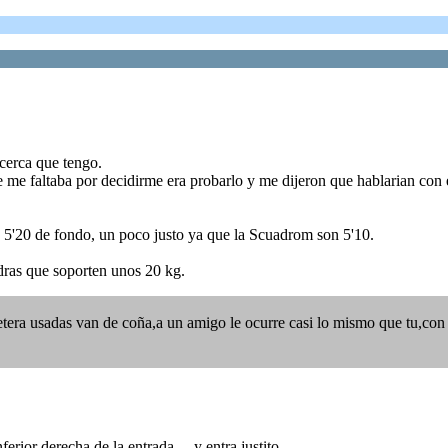
cerca que tengo.
me faltaba por decidirme era probarlo y me dijeron que hablarian con el 
on 5'20 de fondo, un poco justo ya que la Scuadrom son 5'10.
adras que soporten unos 20 kg.
tera usadas van de coña,a un amigo le ocurre casi lo mismo que tu,con la
rior derecha de la entrada ... y entra justito.