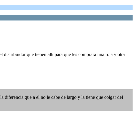
distribuidor que tienen alli para que les comprara una roja y otra
 diferencia que a el no le cabe de largo y la tiene que colgar del