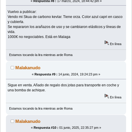
«
Respuesta #8 :
17 marzo, 2024, 18:44:42 pm »
Vuelvo a publicar:
Vendo mi Skua de carbono kevlar. Tiene orza. Color azul capri en casco
y cubierta.
Se repararon los arañazos de uso y se cambiaron elásticos y líneas de
vida.
1000€ no negociables. Está en Malaga
En línea
Estamos tocando la lira mientras arde Roma
Malakanudo
«
Respuesta #9 :
14 junio, 2024, 19:24:23 pm »
Sigue en venta. Añado de regalo dos jotas para transporte en coche y
una bomba de achique.
En línea
Estamos tocando la lira mientras arde Roma
Malakanudo
«
Respuesta #10 :
01 junio, 2025, 22:35:27 pm »