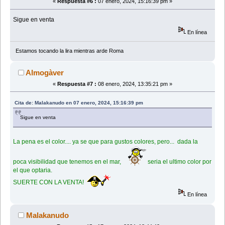
«
Respuesta #6 :
07 enero, 2024, 15:16:39 pm »
Sigue en venta
En línea
Estamos tocando la lira mientras arde Roma
Almogàver
«
Respuesta #7 :
08 enero, 2024, 13:35:21 pm »
Cita de: Malakanudo en 07 enero, 2024, 15:16:39 pm
Sigue en venta
La pena es el color.... ya se que para gustos colores, pero... dada la
poca visibilidad que tenemos en el mar,
seria el ultimo color por
el que optaria.
SUERTE CON LA VENTA!
En línea
Malakanudo