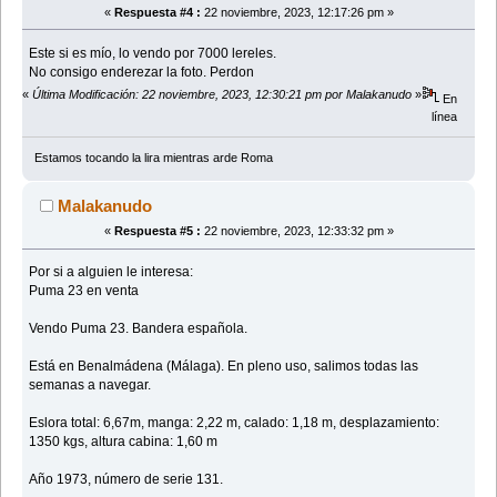
«
Respuesta #4 :
22 noviembre, 2023, 12:17:26 pm »
Este si es mío, lo vendo por 7000 lereles.
No consigo enderezar la foto. Perdon
«
Última Modificación: 22 noviembre, 2023, 12:30:21 pm por Malakanudo
»
En
línea
Estamos tocando la lira mientras arde Roma
Malakanudo
«
Respuesta #5 :
22 noviembre, 2023, 12:33:32 pm »
Por si a alguien le interesa:
Puma 23 en venta
Vendo Puma 23. Bandera española.
Está en Benalmádena (Málaga). En pleno uso, salimos todas las
semanas a navegar.
Eslora total: 6,67m, manga: 2,22 m, calado: 1,18 m, desplazamiento:
1350 kgs, altura cabina: 1,60 m
Año 1973, número de serie 131.