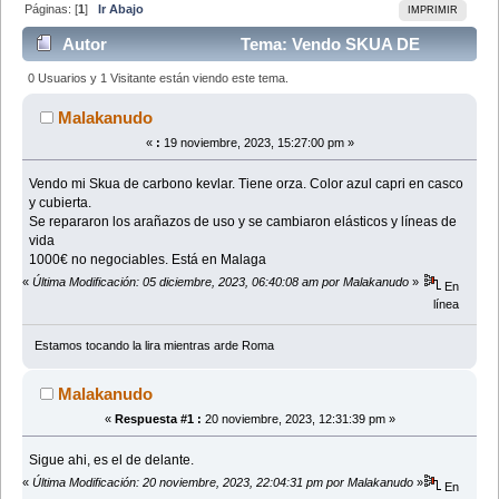
Páginas: [
1
]
Ir Abajo
IMPRIMIR
Autor
Tema: Vendo SKUA DE
CARBONO-KEVLAR (Leído 25862 veces)
0 Usuarios y 1 Visitante están viendo este tema.
Malakanudo
«
:
19 noviembre, 2023, 15:27:00 pm »
Vendo mi Skua de carbono kevlar. Tiene orza. Color azul capri en casco
y cubierta.
Se repararon los arañazos de uso y se cambiaron elásticos y líneas de
vida
1000€ no negociables. Está en Malaga
«
Última Modificación: 05 diciembre, 2023, 06:40:08 am por Malakanudo
»
En
línea
Estamos tocando la lira mientras arde Roma
Malakanudo
«
Respuesta #1 :
20 noviembre, 2023, 12:31:39 pm »
Sigue ahi, es el de delante.
«
Última Modificación: 20 noviembre, 2023, 22:04:31 pm por Malakanudo
»
En