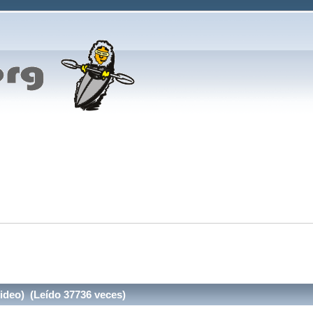
ideo) (Leído 37736 veces)