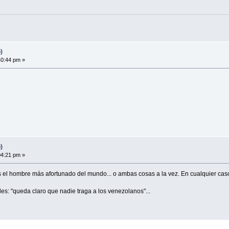
)
40:44 pm »
)
04:21 pm »
s el hombre más afortunado del mundo... o ambas cosas a la vez. En cualquier caso, 
iles: "queda claro que nadie traga a los venezolanos"...