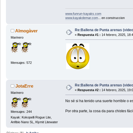
www.funrun-kayaks.com
www.kayakdemar.com
... en construccion
Re:Ballena de Punta arenas (video
Almogàver
«
Respuesta #1 :
14 febrero, 2025, 18:
Marinero
Mensajes: 572
Re:Ballena de Punta arenas (video
JotaErre
«
Respuesta #2 :
14 febrero, 2025, 19:
Marinero
No sé si ha tenido una suerte horrible o e
Por otra parte, la cosa da para chistes fác
Mensajes: 244
Kayak: Kokopelli Rogue Lite,
Anfibio Nano SL, Klymit Litewater
Páginas: [
1
]
Ir Arriba