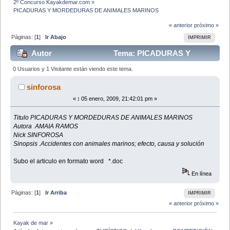
2º Concurso Kayakdemar.com
»
PICADURAS Y MORDEDURAS DE ANIMALES MARINOS 
« anterior
próximo »
Páginas: [
1
]
Ir Abajo
IMPRIMIR
Autor
Tema: PICADURAS Y
MORDEDURAS DE ANIMALES MARINOS (Leído 38920
0 Usuarios y 1 Visitante están viendo este tema.
veces)
sinforosa
«
:
05 enero, 2009, 21:42:01 pm »
Titulo PICADURAS Y MORDEDURAS DE ANIMALES MARINOS
Autora AMAIA RAMOS
Nick SINFOROSA
Sinopsis .Accidentes con animales marinos; efecto, causa y solución
Subo el articulo en formato word *.doc
En línea
Páginas: [
1
]
Ir Arriba
IMPRIMIR
« anterior
próximo »
Kayak de mar
»