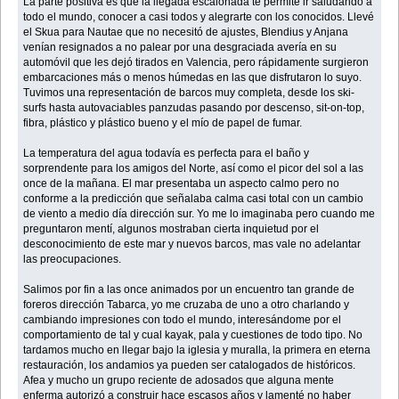
La parte positiva es que la llegada escalonada te permite ir saludando a
todo el mundo, conocer a casi todos y alegrarte con los conocidos. Llevé
el Skua para Nautae que no necesitó de ajustes, Blendius y Anjana
venían resignados a no palear por una desgraciada avería en su
automóvil que les dejó tirados en Valencia, pero rápidamente surgieron
embarcaciones más o menos húmedas en las que disfrutaron lo suyo.
Tuvimos una representación de barcos muy completa, desde los ski-
surfs hasta autovaciables panzudas pasando por descenso, sit-on-top,
fibra, plástico y plástico bueno y el mío de papel de fumar.
La temperatura del agua todavía es perfecta para el baño y
sorprendente para los amigos del Norte, así como el picor del sol a las
once de la mañana. El mar presentaba un aspecto calmo pero no
conforme a la predicción que señalaba calma casi total con un cambio
de viento a medio día dirección sur. Yo me lo imaginaba pero cuando me
preguntaron mentí, algunos mostraban cierta inquietud por el
desconocimiento de este mar y nuevos barcos, mas vale no adelantar
las preocupaciones.
Salimos por fin a las once animados por un encuentro tan grande de
foreros dirección Tabarca, yo me cruzaba de uno a otro charlando y
cambiando impresiones con todo el mundo, interesándome por el
comportamiento de tal y cual kayak, pala y cuestiones de todo tipo. No
tardamos mucho en llegar bajo la iglesia y muralla, la primera en eterna
restauración, los andamios ya pueden ser catalogados de históricos.
Afea y mucho un grupo reciente de adosados que alguna mente
enferma autorizó a construir hace escasos años y lamenté no haber