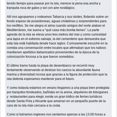
tenido tiempo para pasear por la isla, merece la pena esa ancha y
tranquila roca de gatos y sol con aire nostálgico.
Allí nos agrupamos y rodeamos Tabarca y sus islotes, flotando sobre un
fondo espeso de poseidoneas, aguas cristalinas y sorprendentes para
los neófitos. Se me alegra el alma cuando amigos del norte alaban el
Mediterráneo, me suena a “qué casa más bonita tienes”. La parte
agreste de la isla se eleva unos tres metros del mar y como curiosidad
una tapia en el extremo salvaje, la del cementerio que demuestra que
esta isla está habitada desde hace siglos. Curiosamente escuché en la
comida una conversación entre locales que afirmaban que los nativos
mantienen apellidos italianizados provenientes de la época de la
colonización forzosa a la que fueron sometidos.
El último tramo hasta la playa de desembarco se recorrió muy
lentamente observando al deslizar los cascos la abundante fauna
marina y diversidad rocosa que gracias a la figura de protección que la
isla detenta esperamos mantener para el futuro.
Y como todavía estamos en verano llegamos a una playa bien protegida
por barquitos fondeados, bañistas en la arena, alquileres de toboganes
y restaurantes para elegir, existe un gran tráfico de ferries turísticos
desde Santa Pola y Alicante que amarran en un pequeño puerto de la
cara de la isla más cercana a la costa.
Como si fuéramos ingleses nos sentamos apenas a las 13.00 horas a