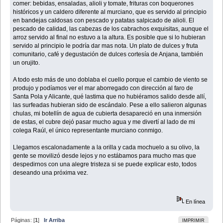
comer: bebidas, ensaladas, alioli y tomate, frituras con boquerones
históricos y un caldero diferente al murciano, que es servido al principio
en bandejas caldosas con pescado y patatas salpicado de alioli. El
pescado de calidad, las cabezas de los cabrachos exquisitas, aunque el
arroz servido al final no estuvo a la altura. Es posible que si lo hubieran
servido al principio le podría dar mas nota. Un plato de dulces y fruta
comunitario, café y degustación de dulces cortesía de Anjana, también
un orujito.
A todo esto más de uno doblaba el cuello porque el cambio de viento se
produjo y podíamos ver el mar aborregado con dirección al faro de
Santa Pola y Alicante, qué lastima que no hubiéramos salido desde allí,
las surfeadas hubieran sido de escándalo. Pese a ello salieron algunas
chulas, mi botellín de agua de cubierta desapareció en una inmersión
de estas, el cubre dejó pasar mucho agua y me divertí al lado de mi
colega Raúl, el único representante murciano conmigo.
Llegamos escalonadamente a la orilla y cada mochuelo a su olivo, la
gente se movilizó desde lejos y no estábamos para mucho mas que
despedirnos con una alegre tristeza si se puede explicar esto, todos
deseando una próxima vez.
En línea
Páginas: [
1
]
Ir Arriba
IMPRIMIR