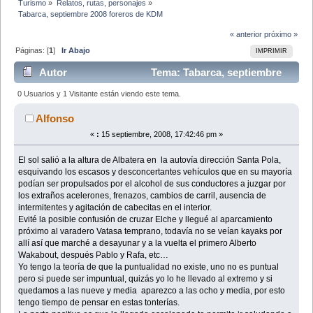
Turismo
»
Relatos, rutas, personajes
»
Tabarca, septiembre 2008 foreros de KDM
« anterior
próximo »
Páginas: [
1
]
Ir Abajo
IMPRIMIR
Autor
Tema: Tabarca, septiembre
2008 foreros de KDM (Leído 26990 veces)
0 Usuarios y 1 Visitante están viendo este tema.
Alfonso
«
:
15 septiembre, 2008, 17:42:46 pm »
El sol salió a la altura de Albatera en la autovía dirección Santa Pola,
esquivando los escasos y desconcertantes vehículos que en su mayoría
podían ser propulsados por el alcohol de sus conductores a juzgar por
los extraños acelerones, frenazos, cambios de carril, ausencia de
intermitentes y agitación de cabecitas en el interior.
Evité la posible confusión de cruzar Elche y llegué al aparcamiento
próximo al varadero Vatasa temprano, todavía no se veían kayaks por
allí así que marché a desayunar y a la vuelta el primero Alberto
Wakabout, después Pablo y Rafa, etc…
Yo tengo la teoría de que la puntualidad no existe, uno no es puntual
pero si puede ser impuntual, quizás yo lo he llevado al extremo y si
quedamos a las nueve y media aparezco a las ocho y media, por esto
tengo tiempo de pensar en estas tonterías.