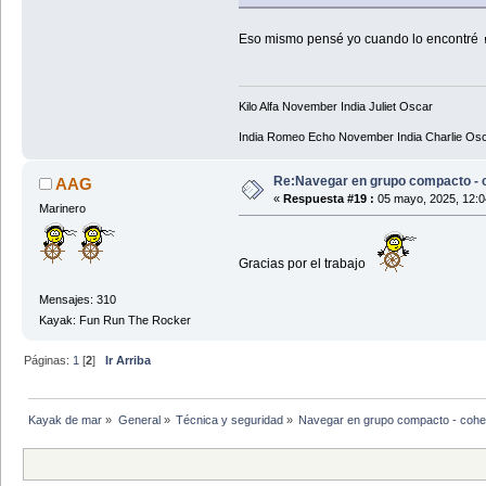
Eso mismo pensé yo cuando lo encontré
Kilo Alfa November India Juliet Oscar
India Romeo Echo November India Charlie Os
Re:Navegar en grupo compacto - c
AAG
«
Respuesta #19 :
05 mayo, 2025, 12:0
Marinero
Gracias por el trabajo
Mensajes: 310
Kayak: Fun Run The Rocker
Páginas:
1
[
2
]
Ir Arriba
Kayak de mar
»
General
»
Técnica y seguridad
»
Navegar en grupo compacto - cohes