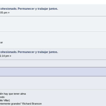
ohesionado. Permanecer y trabajar juntos.
7:05 pm »
car
ohesionado. Permanecer y trabajar juntos.
1:14 pm »
én hay que tener alma
ando
io Villar)
cientemente grandes" Richard Branson