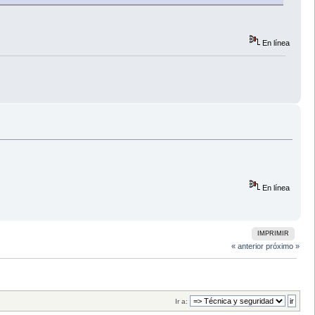
En línea
En línea
IMPRIMIR
« anterior
próximo »
Ir a: