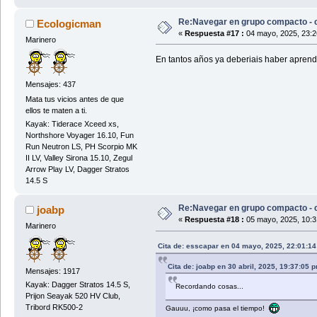
Re:Navegar en grupo compacto - c
Ecologicman
«
Respuesta #17 :
04 mayo, 2025, 23:2
Marinero
En tantos años ya deberiais haber aprendid
Mensajes: 437
Mata tus vicios antes de que
ellos te maten a ti.
Kayak: Tiderace Xceed xs,
Northshore Voyager 16.10, Fun
Run Neutron LS, PH Scorpio MK
II LV, Valley Sirona 15.10, Zegul
Arrow Play LV, Dagger Stratos
14.5 S
Re:Navegar en grupo compacto - c
joabp
«
Respuesta #18 :
05 mayo, 2025, 10:3
Marinero
Cita de: esscapar en 04 mayo, 2025, 22:01:1
Cita de: joabp en 30 abril, 2025, 19:37:05 
Mensajes: 1917
Kayak: Dagger Stratos 14.5 S,
Recordando cosas...
Prijon Seayak 520 HV Club,
Tribord RK500-2
Gauuu, ¡como pasa el tiempo!