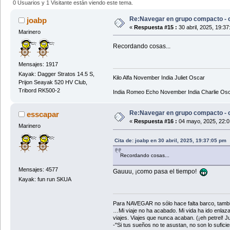
0 Usuarios y 1 Visitante están viendo este tema.
Re:Navegar en grupo compacto - c
joabp
«
Respuesta #15 :
30 abril, 2025, 19:3
Marinero
Recordando cosas...
Mensajes: 1917
Kayak: Dagger Stratos 14.5 S,
Kilo Alfa November India Juliet Oscar
Prijon Seayak 520 HV Club,
Tribord RK500-2
India Romeo Echo November India Charlie Os
Re:Navegar en grupo compacto - c
esscapar
«
Respuesta #16 :
04 mayo, 2025, 22:0
Marinero
Cita de: joabp en 30 abril, 2025, 19:37:05 pm
Recordando cosas...
Mensajes: 4577
Gauuu, ¡como pasa el tiempo!
Kayak: fun run SKUA
Para NAVEGAR no sólo hace falta barco, tambi
…Mi viaje no ha acabado. Mi vida ha ido enlaz
viajes. Viajes que nunca acaban. (¡eh petrel! Jul
-"Si tus sueños no te asustan, no son lo sufi