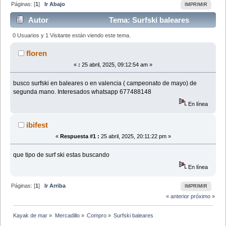
Páginas: [
1
]
Ir Abajo
IMPRIMIR
Autor
Tema: Surfski baleares
(Leído 16290 veces)
0 Usuarios y 1 Visitante están viendo este tema.
floren
«
:
25 abril, 2025, 09:12:54 am »
busco surfski en baleares o en valencia ( campeonato de mayo) de
segunda mano. Interesados whatsapp 677488148
En línea
ibifest
«
Respuesta #1 :
25 abril, 2025, 20:11:22 pm »
que tipo de surf ski estas buscando
En línea
Páginas: [
1
]
Ir Arriba
IMPRIMIR
« anterior
próximo »
Kayak de mar
»
Mercadillo
»
Compro
»
Surfski baleares