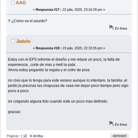
AAG
«
Respuesta #17 :
22 julio, 2025, 23:16:29 pm »
Y ¿Cómo va el asunto?
En línea
Jadolo
«
Respuesta #18 :
23 julio, 2025, 22:33:35 pm »
Estoy con el EPS reforme el diseño y me retase un poco, la falta de
experiencia , corte de mas y metí la pata.
Ahora estoy pegando la regala y el cofre de proa
no creo que lo tenga para este verano aunque lo intentare, la familia ,el
jardín,la piscinas las chapuzas de casa me dejan poco tiempo pero sigo
poco a poco
ire colgando alguna foto cuando este un poco mas definido.
gracias
En línea
Páginas:
1
[
2
]
Ir Arriba
IMPRIMIR