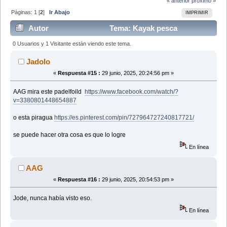
« anterior
próximo »
Páginas:
1
[
2
]
Ir Abajo
IMPRIMIR
Autor
Tema: Kayak pesca
polistireno expandido y fibra (Leído 44857 veces)
0 Usuarios y 1 Visitante están viendo este tema.
Jadolo
«
Respuesta #15 :
29 junio, 2025, 20:24:56 pm »
AAG mira este padelfoild
https://www.facebook.com/watch/?
v=3380801448654887
o esta piragua
https://es.pinterest.com/pin/727964727240817721/
se puede hacer otra cosa es que lo logre
En línea
AAG
«
Respuesta #16 :
29 junio, 2025, 20:54:53 pm »
Jode, nunca había visto eso.
En línea