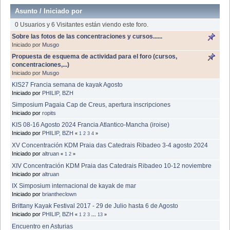
Asunto
/
Iniciado por
0 Usuarios y 6 Visitantes están viendo este foro.
Sobre las fotos de las concentraciones y cursos......
Iniciado por
Musgo
Propuesta de esquema de actividad para el foro (cursos,
concentraciones,...)
Iniciado por
Musgo
KIS27 Francia semana de kayak Agosto
Iniciado por
PHILIP, BZH
Simposium Pagaia Cap de Creus, apertura inscripciones
Iniciado por
ropits
KIS 08-16 Agosto 2024 Francia Atlantico-Mancha (iroise)
Iniciado por
PHILIP, BZH
«
1
2
3
4
»
XV Concentración KDM Praia das Catedrais Ribadeo 3-4 agosto 2024
Iniciado por
altruan
«
1
2
»
XIV Concentración KDM Praia das Catedrais Ribadeo 10-12 noviembre
Iniciado por
altruan
IX Simposium internacional de kayak de mar
Iniciado por
briantheclown
Brittany Kayak Festival 2017 - 29 de Julio hasta 6 de Agosto
Iniciado por
PHILIP, BZH
«
1
2
3
...
13
»
Encuentro en Asturias