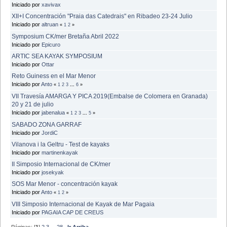
Iniciado por
xavivax
XII+I Concentración "Praia das Catedrais" en Ribadeo 23-24 Julio
Iniciado por
altruan
«
1
2
»
Symposium CK/mer Bretaña Abril 2022
Iniciado por
Epicuro
ARTIC SEA KAYAK SYMPOSIUM
Iniciado por
Ottar
Reto Guiness en el Mar Menor
Iniciado por
Anto
«
1
2
3
...
6
»
VII Travesía AMARGA Y PICA 2019(Embalse de Colomera en Granada)
20 y 21 de julio
Iniciado por
jabenalua
«
1
2
3
...
5
»
SABADO ZONA GARRAF
Iniciado por
JordiC
Vilanova i la Geltru - Test de kayaks
Iniciado por
martinenkayak
II Simposio Internacional de CK/mer
Iniciado por
josekyak
SOS Mar Menor - concentración kayak
Iniciado por
Anto
«
1
2
»
VIII Simposio Internacional de Kayak de Mar Pagaia
Iniciado por
PAGAIA CAP DE CREUS